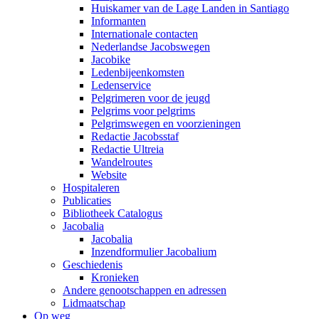
Huiskamer van de Lage Landen in Santiago
Informanten
Internationale contacten
Nederlandse Jacobswegen
Jacobike
Ledenbijeenkomsten
Ledenservice
Pelgrimeren voor de jeugd
Pelgrims voor pelgrims
Pelgrimswegen en voorzieningen
Redactie Jacobsstaf
Redactie Ultreia
Wandelroutes
Website
Hospitaleren
Publicaties
Bibliotheek Catalogus
Jacobalia
Jacobalia
Inzendformulier Jacobalium
Geschiedenis
Kronieken
Andere genootschappen en adressen
Lidmaatschap
Op weg