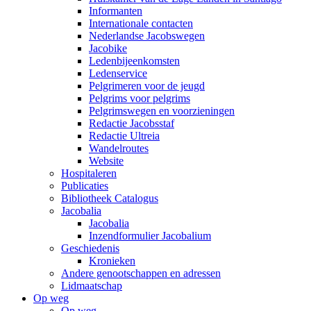
Informanten
Internationale contacten
Nederlandse Jacobswegen
Jacobike
Ledenbijeenkomsten
Ledenservice
Pelgrimeren voor de jeugd
Pelgrims voor pelgrims
Pelgrimswegen en voorzieningen
Redactie Jacobsstaf
Redactie Ultreia
Wandelroutes
Website
Hospitaleren
Publicaties
Bibliotheek Catalogus
Jacobalia
Jacobalia
Inzendformulier Jacobalium
Geschiedenis
Kronieken
Andere genootschappen en adressen
Lidmaatschap
Op weg
Op weg