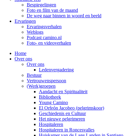
Bespiegelingen
Foto en film van de maand
De weg naar binnen in woord en beeld
Ervaringen
Ervaringsverhalen
Weblogs
Podcast camino.nl
Foto- en videoverhalen
Home
Over ons
Over ons
Ledenvergadering
Bestuur
Vertrouwenspersoon
(Werk)groepen
Aandacht en Spiritualiteit
Bibliotheek
Young Camino
El Orfeón Jacobeo (pelgrimskoor)
Geschiedenis en Cultuur
Het nieuwe pelgrimeren
Hospitaleren
Hospitaleren in Roncesvalles
Huiskamer van de Lage Landen in Santiago