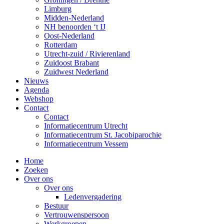
Limburg
Midden-Nederland
NH benoorden ‘t IJ
Oost-Nederland
Rotterdam
Utrecht-zuid / Rivierenland
Zuidoost Brabant
Zuidwest Nederland
Nieuws
Agenda
Webshop
Contact
Contact
Informatiecentrum Utrecht
Informatiecentrum St. Jacobiparochie
Informatiecentrum Vessem
Home
Zoeken
Over ons
Over ons
Ledenvergadering
Bestuur
Vertrouwenspersoon
Werkgroepen