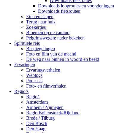
Downloads fietsroutes
Downloads looproutes en voorzieningen
Downloads fietsroutes
Eten en slapen
Terug naar huis
Zoekertjes
Bloemen op de camino
Pelgrimswegen: nader bekeken
Spirituele reis
Bespiegelingen
Foto en film van de maand
De weg naar binnen in woord en beeld
Ervaringen
Ervaringsverhalen
Weblogs
Podcasts
Foto- en filmverhalen
Regio’s
Regio’s
Amsterdam
Arnhem / Nijmegen
Regio Bollenstreek-Rijnland
Breda / Tilburg
Den Bosch
Den Haag