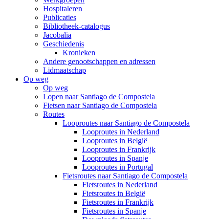
Hospitaleren
Publicaties
Bibliotheek-catalogus
Jacobalia
Geschiedenis
Kronieken
Andere genootschappen en adressen
Lidmaatschap
Op weg
Op weg
Lopen naar Santiago de Compostela
Fietsen naar Santiago de Compostela
Routes
Looproutes naar Santiago de Compostela
Looproutes in Nederland
Looproutes in België
Looproutes in Frankrijk
Looproutes in Spanje
Looproutes in Portugal
Fietsroutes naar Santiago de Compostela
Fietsroutes in Nederland
Fietsroutes in België
Fietsroutes in Frankrijk
Fietsroutes in Spanje