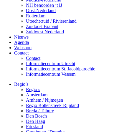
NH benoorden ‘t IJ
Oost-Nederland
Rotterdam
Utrecht-zuid / Rivierenland
Zuidoost Brabant
Zuidwest Nederland
Nieuws
Agenda
Webshop
Contact
Contact
Informatiecentrum Utrecht
Informatiecentrum St. Jacobiparochie
Informatiecentrum Vessem
Regio’s
Regio’s
Amsterdam
Arnhem / Nijmegen
Regio Bollenstreek-Rijnland
Breda / Tilburg
Den Bosch
Den Haag
Friesland
Groningen / Drenthe