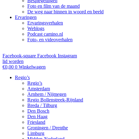
Bespiegelingen
Foto en film van de maand
De weg naar binnen in woord en beeld
Ervaringen
Ervaringsverhalen
Weblogs
Podcast camino.nl
Foto- en videoverhalen
Facebook-square
Facebook
Instagram
lid worden
€
0,00
0
Winkelwagen
Regio’s
Regio’s
Amsterdam
Arnhem / Nijmegen
Regio Bollenstreek-Rijnland
Breda / Tilburg
Den Bosch
Den Haag
Friesland
Groningen / Drenthe
Limburg
Midden-Nederland