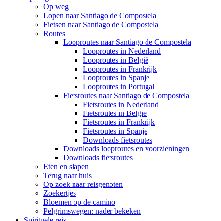
Op weg
Lopen naar Santiago de Compostela
Fietsen naar Santiago de Compostela
Routes
Looproutes naar Santiago de Compostela
Looproutes in Nederland
Looproutes in België
Looproutes in Frankrijk
Looproutes in Spanje
Looproutes in Portugal
Fietsroutes naar Santiago de Compostela
Fietsroutes in Nederland
Fietsroutes in België
Fietsroutes in Frankrijk
Fietsroutes in Spanje
Downloads fietsroutes
Downloads looproutes en voorzieningen
Downloads fietsroutes
Eten en slapen
Terug naar huis
Op zoek naar reisgenoten
Zoekertjes
Bloemen op de camino
Pelgrimswegen: nader bekeken
Spirituele reis