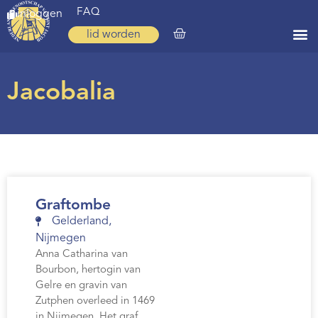
FAQ
inloggen
lid worden
Home
Jacobalia
Zoeken
Over ons
Op weg
Spirituele reis
Graftombe
Ervaringen
Gelderland
,
Nijmegen
Regio’s
Anna Catharina van
Bourbon, hertogin van
Nieuws
Gelre en gravin van
Agenda
Zutphen overleed in 1469
in Nijmegen. Het graf