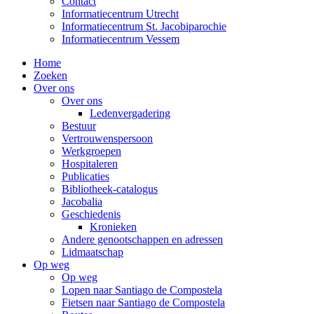
Contact
Informatiecentrum Utrecht
Informatiecentrum St. Jacobiparochie
Informatiecentrum Vessem
Home
Zoeken
Over ons
Over ons
Ledenvergadering
Bestuur
Vertrouwenspersoon
Werkgroepen
Hospitaleren
Publicaties
Bibliotheek-catalogus
Jacobalia
Geschiedenis
Kronieken
Andere genootschappen en adressen
Lidmaatschap
Op weg
Op weg
Lopen naar Santiago de Compostela
Fietsen naar Santiago de Compostela