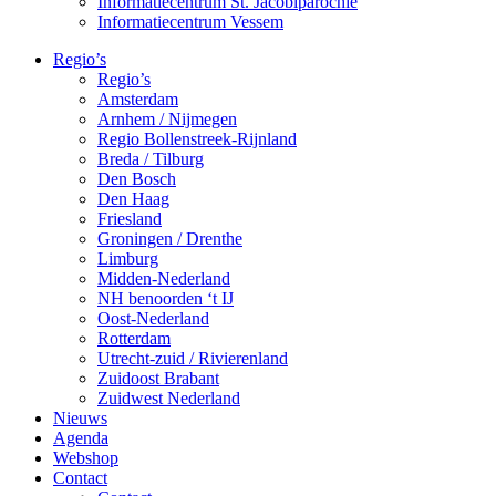
Informatiecentrum St. Jacobiparochie
Informatiecentrum Vessem
Regio’s
Regio’s
Amsterdam
Arnhem / Nijmegen
Regio Bollenstreek-Rijnland
Breda / Tilburg
Den Bosch
Den Haag
Friesland
Groningen / Drenthe
Limburg
Midden-Nederland
NH benoorden ‘t IJ
Oost-Nederland
Rotterdam
Utrecht-zuid / Rivierenland
Zuidoost Brabant
Zuidwest Nederland
Nieuws
Agenda
Webshop
Contact