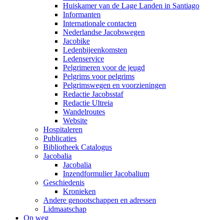
Huiskamer van de Lage Landen in Santiago
Informanten
Internationale contacten
Nederlandse Jacobswegen
Jacobike
Ledenbijeenkomsten
Ledenservice
Pelgrimeren voor de jeugd
Pelgrims voor pelgrims
Pelgrimswegen en voorzieningen
Redactie Jacobsstaf
Redactie Ultreia
Wandelroutes
Website
Hospitaleren
Publicaties
Bibliotheek Catalogus
Jacobalia
Jacobalia
Inzendformulier Jacobalium
Geschiedenis
Kronieken
Andere genootschappen en adressen
Lidmaatschap
Op weg