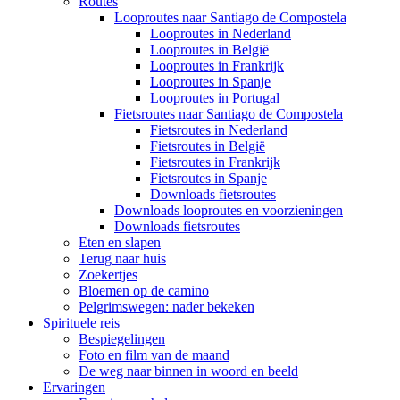
Routes
Looproutes naar Santiago de Compostela
Looproutes in Nederland
Looproutes in België
Looproutes in Frankrijk
Looproutes in Spanje
Looproutes in Portugal
Fietsroutes naar Santiago de Compostela
Fietsroutes in Nederland
Fietsroutes in België
Fietsroutes in Frankrijk
Fietsroutes in Spanje
Downloads fietsroutes
Downloads looproutes en voorzieningen
Downloads fietsroutes
Eten en slapen
Terug naar huis
Zoekertjes
Bloemen op de camino
Pelgrimswegen: nader bekeken
Spirituele reis
Bespiegelingen
Foto en film van de maand
De weg naar binnen in woord en beeld
Ervaringen