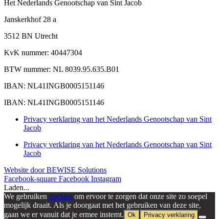
Het Nederlands Genootschap van Sint Jacob
Janskerkhof 28 a
3512 BN Utrecht
KvK nummer: 40447304
BTW nummer: NL 8039.95.635.B01
IBAN: NL41INGB0005151146
IBAN: NL41INGB0005151146
Privacy verklaring van het Nederlands Genootschap van Sint
Jacob
Privacy verklaring van het Nederlands Genootschap van Sint
Jacob
Website door BEWISE Solutions
Facebook-square
Facebook
Instagram
Laden...
We gebruiken
cookies
om ervoor te zorgen dat onze site zo soepel
mogelijk draait. Als je doorgaat met het gebruiken van deze site,
gaan we er vanuit dat je ermee instemt.
Ok
Privacy verklaring