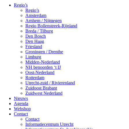
Regio’s
Regio’s
Amsterdam
Arnhem / Nijmegen
Regio Bollenstreek-Rijnland
Breda / Tilburg
Den Bosch
Den Haag
Friesland
Groningen / Drenthe
Limburg
Midden-Nederland
NH benoorden ‘t IJ
Oost-Nederland
Rotterdam
Utrecht-zuid / Rivierenland
Zuidoost Brabant
Zuidwest Nederland
Nieuws
Agenda
Webshop
Contact
Contact
Informatiecentrum Utrecht