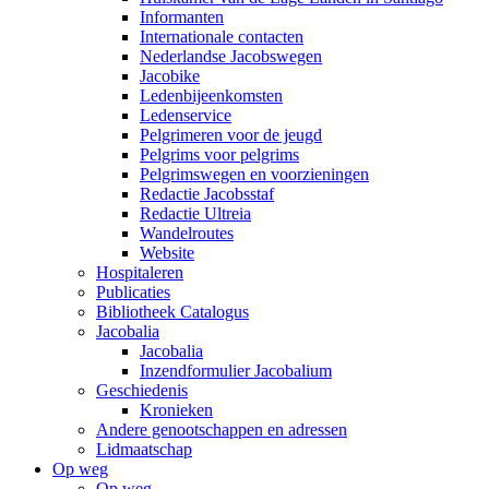
Informanten
Internationale contacten
Nederlandse Jacobswegen
Jacobike
Ledenbijeenkomsten
Ledenservice
Pelgrimeren voor de jeugd
Pelgrims voor pelgrims
Pelgrimswegen en voorzieningen
Redactie Jacobsstaf
Redactie Ultreia
Wandelroutes
Website
Hospitaleren
Publicaties
Bibliotheek Catalogus
Jacobalia
Jacobalia
Inzendformulier Jacobalium
Geschiedenis
Kronieken
Andere genootschappen en adressen
Lidmaatschap
Op weg
Op weg