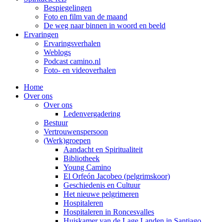
Bespiegelingen
Foto en film van de maand
De weg naar binnen in woord en beeld
Ervaringen
Ervaringsverhalen
Weblogs
Podcast camino.nl
Foto- en videoverhalen
Home
Over ons
Over ons
Ledenvergadering
Bestuur
Vertrouwenspersoon
(Werk)groepen
Aandacht en Spiritualiteit
Bibliotheek
Young Camino
El Orfeón Jacobeo (pelgrimskoor)
Geschiedenis en Cultuur
Het nieuwe pelgrimeren
Hospitaleren
Hospitaleren in Roncesvalles
Huiskamer van de Lage Landen in Santiago