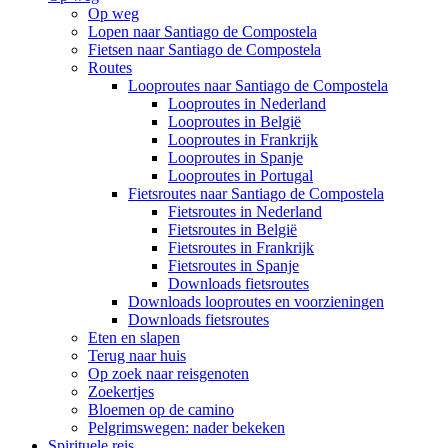
Op weg
Lopen naar Santiago de Compostela
Fietsen naar Santiago de Compostela
Routes
Looproutes naar Santiago de Compostela
Looproutes in Nederland
Looproutes in België
Looproutes in Frankrijk
Looproutes in Spanje
Looproutes in Portugal
Fietsroutes naar Santiago de Compostela
Fietsroutes in Nederland
Fietsroutes in België
Fietsroutes in Frankrijk
Fietsroutes in Spanje
Downloads fietsroutes
Downloads looproutes en voorzieningen
Downloads fietsroutes
Eten en slapen
Terug naar huis
Op zoek naar reisgenoten
Zoekertjes
Bloemen op de camino
Pelgrimswegen: nader bekeken
Spirituele reis