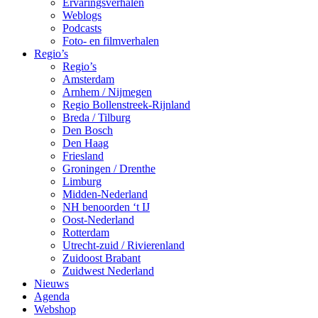
Ervaringsverhalen
Weblogs
Podcasts
Foto- en filmverhalen
Regio’s
Regio’s
Amsterdam
Arnhem / Nijmegen
Regio Bollenstreek-Rijnland
Breda / Tilburg
Den Bosch
Den Haag
Friesland
Groningen / Drenthe
Limburg
Midden-Nederland
NH benoorden ‘t IJ
Oost-Nederland
Rotterdam
Utrecht-zuid / Rivierenland
Zuidoost Brabant
Zuidwest Nederland
Nieuws
Agenda
Webshop