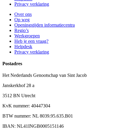
Privacy verklaring
Over ons
Op weg
Openingstijden informatiecentra
Regio’s
Werkgroepen
Heb je een vraag?
Helpdesk
Privacy verklaring
Postadres
Het Nederlands Genootschap van Sint Jacob
Janskerkhof 28 a
3512 BN Utrecht
KvK nummer: 40447304
BTW nummer: NL 8039.95.635.B01
IBAN: NL41INGB0005151146