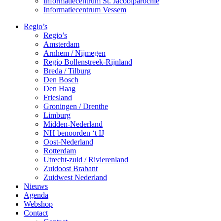
Informatiecentrum St. Jacobiparochie
Informatiecentrum Vessem
Regio’s
Regio’s
Amsterdam
Arnhem / Nijmegen
Regio Bollenstreek-Rijnland
Breda / Tilburg
Den Bosch
Den Haag
Friesland
Groningen / Drenthe
Limburg
Midden-Nederland
NH benoorden ‘t IJ
Oost-Nederland
Rotterdam
Utrecht-zuid / Rivierenland
Zuidoost Brabant
Zuidwest Nederland
Nieuws
Agenda
Webshop
Contact