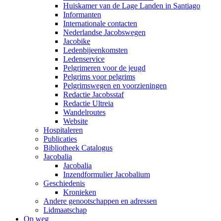
Huiskamer van de Lage Landen in Santiago
Informanten
Internationale contacten
Nederlandse Jacobswegen
Jacobike
Ledenbijeenkomsten
Ledenservice
Pelgrimeren voor de jeugd
Pelgrims voor pelgrims
Pelgrimswegen en voorzieningen
Redactie Jacobsstaf
Redactie Ultreia
Wandelroutes
Website
Hospitaleren
Publicaties
Bibliotheek Catalogus
Jacobalia
Jacobalia
Inzendformulier Jacobalium
Geschiedenis
Kronieken
Andere genootschappen en adressen
Lidmaatschap
Op weg