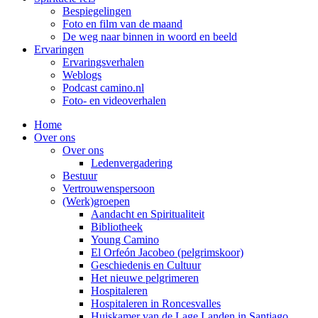
Bespiegelingen
Foto en film van de maand
De weg naar binnen in woord en beeld
Ervaringen
Ervaringsverhalen
Weblogs
Podcast camino.nl
Foto- en videoverhalen
Home
Over ons
Over ons
Ledenvergadering
Bestuur
Vertrouwenspersoon
(Werk)groepen
Aandacht en Spiritualiteit
Bibliotheek
Young Camino
El Orfeón Jacobeo (pelgrimskoor)
Geschiedenis en Cultuur
Het nieuwe pelgrimeren
Hospitaleren
Hospitaleren in Roncesvalles
Huiskamer van de Lage Landen in Santiago