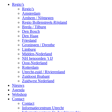
Regio’s
Regio’s
Amsterdam
Arnhem / Nijmegen
Regio Bollenstreek-Rijnland
Breda / Tilburg
Den Bosch
Den Haag
Friesland
Groningen / Drenthe
Limburg
Midden-Nederland
NH benoorden ‘t IJ
Oost-Nederland
Rotterdam
Utrecht-zuid / Rivierenland
Zuidoost Brabant
Zuidwest Nederland
Nieuws
Agenda
Webshop
Contact
Contact
Informatiecentrum Utrecht