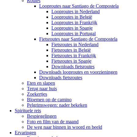
Routes
Looproutes naar Santiago de Compostela
Looproutes in Nederland
Looproutes in België
Looproutes in Frankrijk
Looproutes in Spanje
Looproutes in Portugal
Fietsroutes naar Santiago de Compostela
Fietsroutes in Nederland
Fietsroutes in België
Fietsroutes in Frankrijk
Fietsroutes in Spanje
Downloads fietsroutes
Downloads looproutes en voorzieningen
Downloads fietsroutes
Eten en slapen
Terug naar huis
Zoekertjes
Bloemen op de camino
Pelgrimswegen: nader bekeken
Spirituele reis
Bespiegelingen
Foto en film van de maand
De weg naar binnen in woord en beeld
Ervaringen