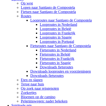
Op weg
Lopen naar Santiago de Compostela
Fietsen naar Santiago de Compostela
Routes
Looproutes naar Santiago de Compostela
Looproutes in Nederland
Looproutes in België
Looproutes in Frankrijk
Looproutes in Spanje
Looproutes in Portugal
Fietsroutes naar Santiago de Compostela
Fietsroutes in Nederland
Fietsroutes in België
Fietsroutes in Frankrijk
Fietsroutes in Spanje
Downloads fietsroutes
Downloads looproutes en voorzieningen
Downloads fietsroutes
Eten en slapen
Terug naar huis
Op zoek naar reisgenoten
Zoekertjes
Bloemen op de camino
Pelgrimswegen: nader bekeken
Spirituele reis