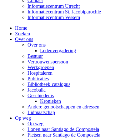
Contact
Informatiecentrum Utrecht
Informatiecentrum St. Jacobiparochie
Informatiecentrum Vessem
Home
Zoeken
Over ons
Over ons
Ledenvergadering
Bestuur
Vertrouwenspersoon
Werkgroepen
Hospitaleren
Publicaties
Bibliotheek-catalogus
Jacobalia
Geschiedenis
Kronieken
Andere genootschappen en adressen
Lidmaatschap
Op weg
Op weg
Lopen naar Santiago de Compostela
Fietsen naar Santiago de Compostela