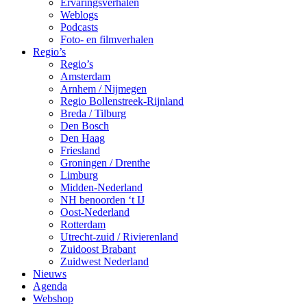
Ervaringsverhalen
Weblogs
Podcasts
Foto- en filmverhalen
Regio’s
Regio’s
Amsterdam
Arnhem / Nijmegen
Regio Bollenstreek-Rijnland
Breda / Tilburg
Den Bosch
Den Haag
Friesland
Groningen / Drenthe
Limburg
Midden-Nederland
NH benoorden ‘t IJ
Oost-Nederland
Rotterdam
Utrecht-zuid / Rivierenland
Zuidoost Brabant
Zuidwest Nederland
Nieuws
Agenda
Webshop