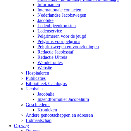
Informanten
Internationale contacten
Nederlandse Jacobswegen
Jacobike
Ledenbijeenkomsten
Ledenservice
Pelgrimeren voor de jeugd
Pelgrims voor pelgrims
Pelgrimswegen en voorzieningen
Redactie Jacobsstaf
Redactie Ultreia
Wandelroutes
Website
Hospitaleren
Publicaties
Bibliotheek Catalogus
Jacobalia
Jacobalia
Inzendformulier Jacobalium
Geschiedenis
Kronieken
Andere genootschappen en adressen
Lidmaatschap
Op weg
Op weg