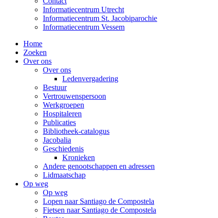
Contact
Informatiecentrum Utrecht
Informatiecentrum St. Jacobiparochie
Informatiecentrum Vessem
Home
Zoeken
Over ons
Over ons
Ledenvergadering
Bestuur
Vertrouwenspersoon
Werkgroepen
Hospitaleren
Publicaties
Bibliotheek-catalogus
Jacobalia
Geschiedenis
Kronieken
Andere genootschappen en adressen
Lidmaatschap
Op weg
Op weg
Lopen naar Santiago de Compostela
Fietsen naar Santiago de Compostela