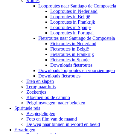
Routes
Looproutes naar Santiago de Compostela
Looproutes in Nederland
Looproutes in België
Looproutes in Frankrijk
Looproutes in Spanje
Looproutes in Portugal
Fietsroutes naar Santiago de Compostela
Fietsroutes in Nederland
Fietsroutes in België
Fietsroutes in Frankrijk
Fietsroutes in Spanje
Downloads fietsroutes
Downloads looproutes en voorzieningen
Downloads fietsroutes
Eten en slapen
Terug naar huis
Zoekertjes
Bloemen op de camino
Pelgrimswegen: nader bekeken
Spirituele reis
Bespiegelingen
Foto en film van de maand
De weg naar binnen in woord en beeld
Ervaringen