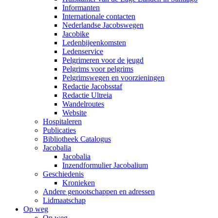
Informanten
Internationale contacten
Nederlandse Jacobswegen
Jacobike
Ledenbijeenkomsten
Ledenservice
Pelgrimeren voor de jeugd
Pelgrims voor pelgrims
Pelgrimswegen en voorzieningen
Redactie Jacobsstaf
Redactie Ultreia
Wandelroutes
Website
Hospitaleren
Publicaties
Bibliotheek Catalogus
Jacobalia
Jacobalia
Inzendformulier Jacobalium
Geschiedenis
Kronieken
Andere genootschappen en adressen
Lidmaatschap
Op weg
Op weg