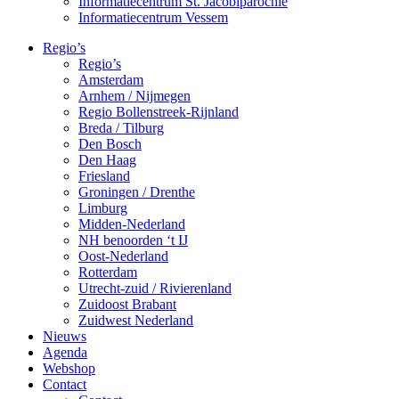
Informatiecentrum St. Jacobiparochie
Informatiecentrum Vessem
Regio’s
Regio’s
Amsterdam
Arnhem / Nijmegen
Regio Bollenstreek-Rijnland
Breda / Tilburg
Den Bosch
Den Haag
Friesland
Groningen / Drenthe
Limburg
Midden-Nederland
NH benoorden ‘t IJ
Oost-Nederland
Rotterdam
Utrecht-zuid / Rivierenland
Zuidoost Brabant
Zuidwest Nederland
Nieuws
Agenda
Webshop
Contact