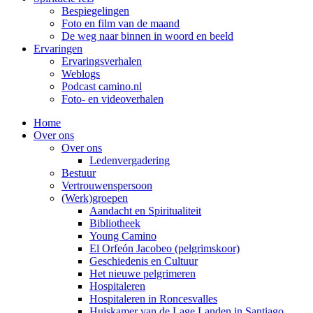
Bespiegelingen
Foto en film van de maand
De weg naar binnen in woord en beeld
Ervaringen
Ervaringsverhalen
Weblogs
Podcast camino.nl
Foto- en videoverhalen
Home
Over ons
Over ons
Ledenvergadering
Bestuur
Vertrouwenspersoon
(Werk)groepen
Aandacht en Spiritualiteit
Bibliotheek
Young Camino
El Orfeón Jacobeo (pelgrimskoor)
Geschiedenis en Cultuur
Het nieuwe pelgrimeren
Hospitaleren
Hospitaleren in Roncesvalles
Huiskamer van de Lage Landen in Santiago