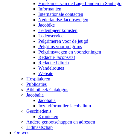
Huiskamer van de Lage Landen in Santiago
Informanten
Internationale contacten
Nederlandse Jacobswegen
Jacobike
Ledenbijeenkomsten
Ledenservice
Pelgrimeren voor de jeugd
Pelgrims voor pelgrims
Pelgrimswegen en voorzieningen
Redactie Jacobsstaf
Redactie Ultreia
Wandelroutes
Website
Hospitaleren
Publicaties
Bibliotheek Catalogus
Jacobalia
Jacobalia
Inzendformulier Jacobalium
Geschiedenis
Kronieken
Andere genootschappen en adressen
Lidmaatschap
Op weg