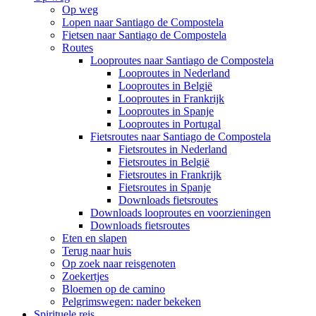
Op weg
Lopen naar Santiago de Compostela
Fietsen naar Santiago de Compostela
Routes
Looproutes naar Santiago de Compostela
Looproutes in Nederland
Looproutes in België
Looproutes in Frankrijk
Looproutes in Spanje
Looproutes in Portugal
Fietsroutes naar Santiago de Compostela
Fietsroutes in Nederland
Fietsroutes in België
Fietsroutes in Frankrijk
Fietsroutes in Spanje
Downloads fietsroutes
Downloads looproutes en voorzieningen
Downloads fietsroutes
Eten en slapen
Terug naar huis
Op zoek naar reisgenoten
Zoekertjes
Bloemen op de camino
Pelgrimswegen: nader bekeken
Spirituele reis