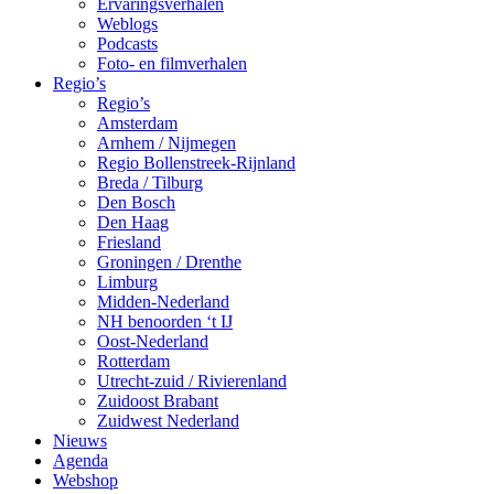
Ervaringsverhalen
Weblogs
Podcasts
Foto- en filmverhalen
Regio’s
Regio’s
Amsterdam
Arnhem / Nijmegen
Regio Bollenstreek-Rijnland
Breda / Tilburg
Den Bosch
Den Haag
Friesland
Groningen / Drenthe
Limburg
Midden-Nederland
NH benoorden ‘t IJ
Oost-Nederland
Rotterdam
Utrecht-zuid / Rivierenland
Zuidoost Brabant
Zuidwest Nederland
Nieuws
Agenda
Webshop