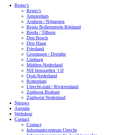
Regio’s
Regio’s
Amsterdam
Arnhem / Nijmegen
Regio Bollenstreek-Rijnland
Breda / Tilburg
Den Bosch
Den Haag
Friesland
Groningen / Drenthe
Limburg
Midden-Nederland
NH benoorden ‘t IJ
Oost-Nederland
Rotterdam
Utrecht-zuid / Rivierenland
Zuidoost Brabant
Zuidwest Nederland
Nieuws
Agenda
Webshop
Contact
Contact
Informatiecentrum Utrecht