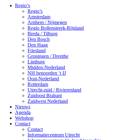
Regio’s
Regio’s
Amsterdam
Arnhem / Nijmegen
Regio Bollenstreek-Rijnland
Breda / Tilburg
Den Bosch
Den Haag
Friesland
Groningen / Drenthe
Limburg
Midden-Nederland
NH benoorden ‘t IJ
Oost-Nederland
Rotterdam
Utrecht-zuid / Rivierenland
Zuidoost Brabant
Zuidwest Nederland
Nieuws
Agenda
Webshop
Contact
Contact
Informatiecentrum Utrecht