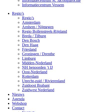
Informatiecentrum St. Jacobiparochie
Informatiecentrum Vessem
Regio’s
Regio’s
Amsterdam
Arnhem / Nijmegen
Regio Bollenstreek-Rijnland
Breda / Tilburg
Den Bosch
Den Haag
Friesland
Groningen / Drenthe
Limburg
Midden-Nederland
NH benoorden ‘t IJ
Oost-Nederland
Rotterdam
Utrecht-zuid / Rivierenland
Zuidoost Brabant
Zuidwest Nederland
Nieuws
Agenda
Webshop
Contact