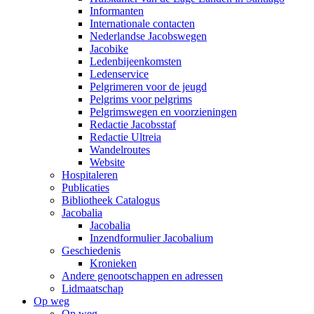
Informanten
Internationale contacten
Nederlandse Jacobswegen
Jacobike
Ledenbijeenkomsten
Ledenservice
Pelgrimeren voor de jeugd
Pelgrims voor pelgrims
Pelgrimswegen en voorzieningen
Redactie Jacobsstaf
Redactie Ultreia
Wandelroutes
Website
Hospitaleren
Publicaties
Bibliotheek Catalogus
Jacobalia
Jacobalia
Inzendformulier Jacobalium
Geschiedenis
Kronieken
Andere genootschappen en adressen
Lidmaatschap
Op weg
Op weg