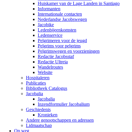
Huiskamer van de Lage Landen in Santiago
Informanten
Internationale contacten
Nederlandse Jacobswegen
Jacobike
Ledenbijeenkomsten
Ledenservice
Pelgrimeren voor de jeugd
Pelgrims voor pelgrims
Pelgrimswegen en voorzieningen
Redactie Jacobsstaf
Redactie Ultreia
Wandelroutes
Website
Hospitaleren
Publicaties
Bibliotheek Catalogus
Jacobalia
Jacobalia
Inzendformulier Jacobalium
Geschiedenis
Kronieken
Andere genootschappen en adressen
Lidmaatschap
Op weg