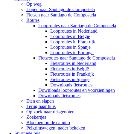
Op weg
Lopen naar Santiago de Compostela
Fietsen naar Santiago de Compostela
Routes
Looproutes naar Santiago de Compostela
Looproutes in Nederland
Looproutes in België
Looproutes in Frankrijk
Looproutes in Spanje
Looproutes in Portugal
Fietsroutes naar Santiago de Compostela
Fietsroutes in Nederland
Fietsroutes in België
Fietsroutes in Frankrijk
Fietsroutes in Spanje
Downloads fietsroutes
Downloads looproutes en voorzieningen
Downloads fietsroutes
Eten en slapen
Terug naar huis
Op zoek naar reisgenoten
Zoekertjes
Bloemen op de camino
Pelgrimswegen: nader bekeken
Spirituele reis