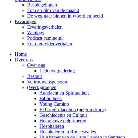
Bespiegelingen
Foto en film van de maand
De weg naar binnen in woord en beeld
Ervaringen
Ervaringsverhalen
Weblogs
Podcast camino.nl
Foto- en videoverhalen
Home
Over ons
Over ons
Ledenvergadering
Bestuur
Vertrouwenspersoon
(Werk)groepen
Aandacht en Spiritualiteit
Bibliotheek
Young Camino
El Orfeón Jacobeo (pelgrimskoor)
Geschiedenis en Cultuur
Het nieuwe pelgrimeren
Hospitaleren
Hospitaleren in Roncesvalles
Huiskamer van de Lage Landen in Santiago