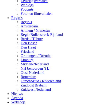
Ervaringsverhalen
Weblogs
Podcasts
Foto- en filmverhalen
Regio’s
Regio’s
Amsterdam
Arnhem / Nijmegen
Regio Bollenstreek-Rijnland
Breda / Tilburg
Den Bosch
Den Haag
Friesland
Groningen / Drenthe
Limburg
Midden-Nederland
NH benoorden ‘t IJ
Oost-Nederland
Rotterdam
Utrecht-zuid / Rivierenland
Zuidoost Brabant
Zuidwest Nederland
Nieuws
Agenda
Webshop