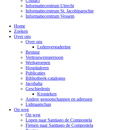
Contact
Informatiecentrum Utrecht
Informatiecentrum St. Jacobiparochie
Informatiecentrum Vessem
Home
Zoeken
Over ons
Over ons
Ledenvergadering
Bestuur
Vertrouwenspersoon
Werkgroepen
Hospitaleren
Publicaties
Bibliotheek-catalogus
Jacobalia
Geschiedenis
Kronieken
Andere genootschappen en adressen
Lidmaatschap
Op weg
Op weg
Lopen naar Santiago de Compostela
Fietsen naar Santiago de Compostela