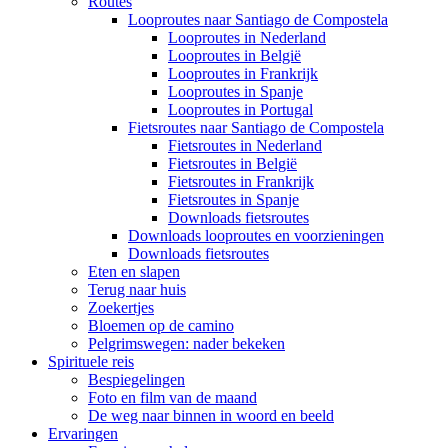
Routes
Looproutes naar Santiago de Compostela
Looproutes in Nederland
Looproutes in België
Looproutes in Frankrijk
Looproutes in Spanje
Looproutes in Portugal
Fietsroutes naar Santiago de Compostela
Fietsroutes in Nederland
Fietsroutes in België
Fietsroutes in Frankrijk
Fietsroutes in Spanje
Downloads fietsroutes
Downloads looproutes en voorzieningen
Downloads fietsroutes
Eten en slapen
Terug naar huis
Zoekertjes
Bloemen op de camino
Pelgrimswegen: nader bekeken
Spirituele reis
Bespiegelingen
Foto en film van de maand
De weg naar binnen in woord en beeld
Ervaringen