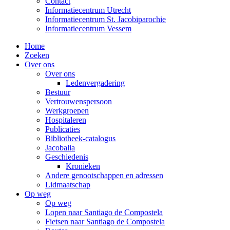
Contact
Informatiecentrum Utrecht
Informatiecentrum St. Jacobiparochie
Informatiecentrum Vessem
Home
Zoeken
Over ons
Over ons
Ledenvergadering
Bestuur
Vertrouwenspersoon
Werkgroepen
Hospitaleren
Publicaties
Bibliotheek-catalogus
Jacobalia
Geschiedenis
Kronieken
Andere genootschappen en adressen
Lidmaatschap
Op weg
Op weg
Lopen naar Santiago de Compostela
Fietsen naar Santiago de Compostela