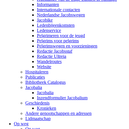
Informanten
Internationale contacten
Nederlandse Jacobswegen
Jacobike
Ledenbijeenkomsten
Ledenservice
Pelgrimeren voor de jeugd
Pelgrims voor pelgrims
Pelgrimswegen en voorzieningen
Redactie Jacobsstaf
Redactie Ultreia
Wandelroutes
Website
Hospitaleren
Publicaties
Bibliotheek Catalogus
Jacobalia
Jacobalia
Inzendformulier Jacobalium
Geschiedenis
Kronieken
Andere genootschappen en adressen
Lidmaatschap
Op weg
Op weg