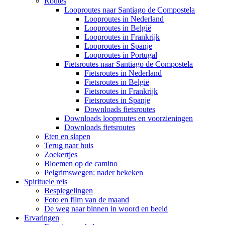
Routes
Looproutes naar Santiago de Compostela
Looproutes in Nederland
Looproutes in België
Looproutes in Frankrijk
Looproutes in Spanje
Looproutes in Portugal
Fietsroutes naar Santiago de Compostela
Fietsroutes in Nederland
Fietsroutes in België
Fietsroutes in Frankrijk
Fietsroutes in Spanje
Downloads fietsroutes
Downloads looproutes en voorzieningen
Downloads fietsroutes
Eten en slapen
Terug naar huis
Zoekertjes
Bloemen op de camino
Pelgrimswegen: nader bekeken
Spirituele reis
Bespiegelingen
Foto en film van de maand
De weg naar binnen in woord en beeld
Ervaringen