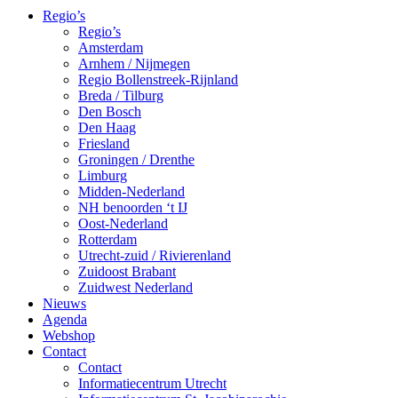
Regio’s
Regio’s
Amsterdam
Arnhem / Nijmegen
Regio Bollenstreek-Rijnland
Breda / Tilburg
Den Bosch
Den Haag
Friesland
Groningen / Drenthe
Limburg
Midden-Nederland
NH benoorden ‘t IJ
Oost-Nederland
Rotterdam
Utrecht-zuid / Rivierenland
Zuidoost Brabant
Zuidwest Nederland
Nieuws
Agenda
Webshop
Contact
Contact
Informatiecentrum Utrecht