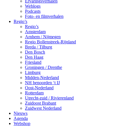
Ervaringsverhalen
Weblogs
Podcasts
Foto- en filmverhalen
Regio’s
Regio’s
Amsterdam
Arnhem / Nijmegen
Regio Bollenstreek-Rijnland
Breda / Tilburg
Den Bosch
Den Haag
Friesland
Groningen / Drenthe
Limburg
Midden-Nederland
NH benoorden ‘t IJ
Oost-Nederland
Rotterdam
Utrecht-zuid / Rivierenland
Zuidoost Brabant
Zuidwest Nederland
Nieuws
Agenda
Webshop