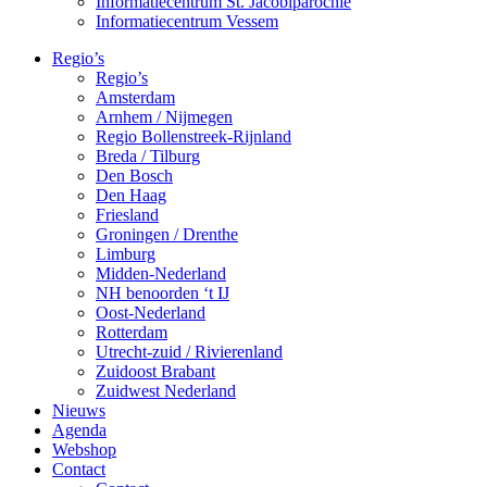
Informatiecentrum St. Jacobiparochie
Informatiecentrum Vessem
Regio’s
Regio’s
Amsterdam
Arnhem / Nijmegen
Regio Bollenstreek-Rijnland
Breda / Tilburg
Den Bosch
Den Haag
Friesland
Groningen / Drenthe
Limburg
Midden-Nederland
NH benoorden ‘t IJ
Oost-Nederland
Rotterdam
Utrecht-zuid / Rivierenland
Zuidoost Brabant
Zuidwest Nederland
Nieuws
Agenda
Webshop
Contact