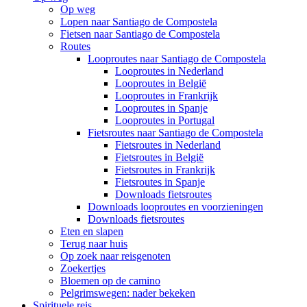
Op weg
Lopen naar Santiago de Compostela
Fietsen naar Santiago de Compostela
Routes
Looproutes naar Santiago de Compostela
Looproutes in Nederland
Looproutes in België
Looproutes in Frankrijk
Looproutes in Spanje
Looproutes in Portugal
Fietsroutes naar Santiago de Compostela
Fietsroutes in Nederland
Fietsroutes in België
Fietsroutes in Frankrijk
Fietsroutes in Spanje
Downloads fietsroutes
Downloads looproutes en voorzieningen
Downloads fietsroutes
Eten en slapen
Terug naar huis
Op zoek naar reisgenoten
Zoekertjes
Bloemen op de camino
Pelgrimswegen: nader bekeken
Spirituele reis