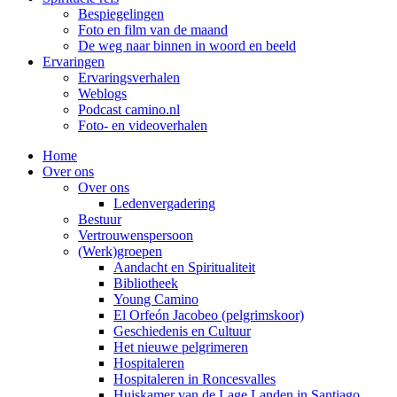
Bespiegelingen
Foto en film van de maand
De weg naar binnen in woord en beeld
Ervaringen
Ervaringsverhalen
Weblogs
Podcast camino.nl
Foto- en videoverhalen
Home
Over ons
Over ons
Ledenvergadering
Bestuur
Vertrouwenspersoon
(Werk)groepen
Aandacht en Spiritualiteit
Bibliotheek
Young Camino
El Orfeón Jacobeo (pelgrimskoor)
Geschiedenis en Cultuur
Het nieuwe pelgrimeren
Hospitaleren
Hospitaleren in Roncesvalles
Huiskamer van de Lage Landen in Santiago