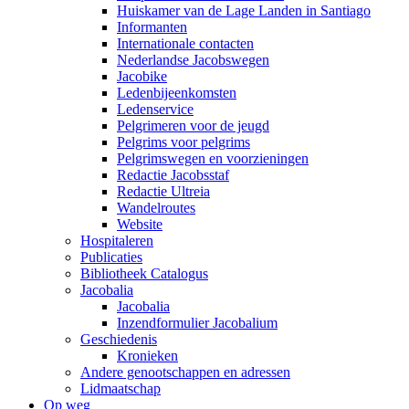
Huiskamer van de Lage Landen in Santiago
Informanten
Internationale contacten
Nederlandse Jacobswegen
Jacobike
Ledenbijeenkomsten
Ledenservice
Pelgrimeren voor de jeugd
Pelgrims voor pelgrims
Pelgrimswegen en voorzieningen
Redactie Jacobsstaf
Redactie Ultreia
Wandelroutes
Website
Hospitaleren
Publicaties
Bibliotheek Catalogus
Jacobalia
Jacobalia
Inzendformulier Jacobalium
Geschiedenis
Kronieken
Andere genootschappen en adressen
Lidmaatschap
Op weg