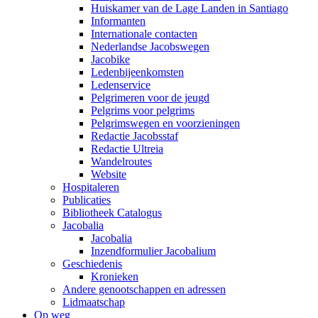
Huiskamer van de Lage Landen in Santiago
Informanten
Internationale contacten
Nederlandse Jacobswegen
Jacobike
Ledenbijeenkomsten
Ledenservice
Pelgrimeren voor de jeugd
Pelgrims voor pelgrims
Pelgrimswegen en voorzieningen
Redactie Jacobsstaf
Redactie Ultreia
Wandelroutes
Website
Hospitaleren
Publicaties
Bibliotheek Catalogus
Jacobalia
Jacobalia
Inzendformulier Jacobalium
Geschiedenis
Kronieken
Andere genootschappen en adressen
Lidmaatschap
Op weg