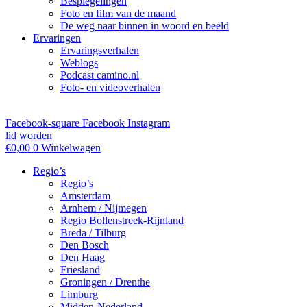
Bespiegelingen
Foto en film van de maand
De weg naar binnen in woord en beeld
Ervaringen
Ervaringsverhalen
Weblogs
Podcast camino.nl
Foto- en videoverhalen
Facebook-square
Facebook
Instagram
lid worden
€
0,00
0
Winkelwagen
Regio’s
Regio’s
Amsterdam
Arnhem / Nijmegen
Regio Bollenstreek-Rijnland
Breda / Tilburg
Den Bosch
Den Haag
Friesland
Groningen / Drenthe
Limburg
Midden-Nederland