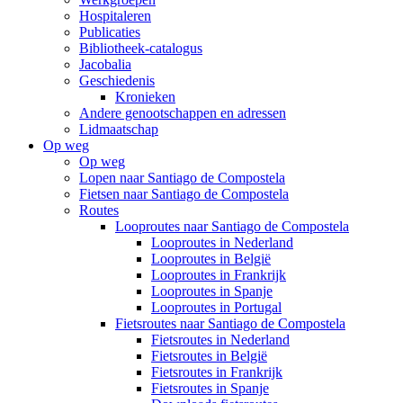
Hospitaleren
Publicaties
Bibliotheek-catalogus
Jacobalia
Geschiedenis
Kronieken
Andere genootschappen en adressen
Lidmaatschap
Op weg
Op weg
Lopen naar Santiago de Compostela
Fietsen naar Santiago de Compostela
Routes
Looproutes naar Santiago de Compostela
Looproutes in Nederland
Looproutes in België
Looproutes in Frankrijk
Looproutes in Spanje
Looproutes in Portugal
Fietsroutes naar Santiago de Compostela
Fietsroutes in Nederland
Fietsroutes in België
Fietsroutes in Frankrijk
Fietsroutes in Spanje