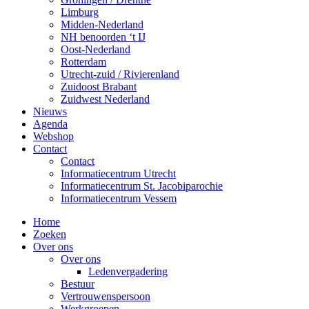
Limburg
Midden-Nederland
NH benoorden ‘t IJ
Oost-Nederland
Rotterdam
Utrecht-zuid / Rivierenland
Zuidoost Brabant
Zuidwest Nederland
Nieuws
Agenda
Webshop
Contact
Contact
Informatiecentrum Utrecht
Informatiecentrum St. Jacobiparochie
Informatiecentrum Vessem
Home
Zoeken
Over ons
Over ons
Ledenvergadering
Bestuur
Vertrouwenspersoon
Werkgroepen