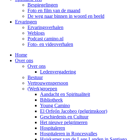
Bespiegelingen
Foto en film van de maand
De weg naar binnen in woord en beeld
Ervaringen
Ervaringsverhalen
Weblogs
Podcast camino.nl
Foto- en videoverhalen
Home
Over ons
Over ons
Ledenvergadering
Bestuur
Vertrouwenspersoon
(Werk)groepen
Aandacht en Spiritualiteit
Bibliotheek
Young Camino
El Orfeón Jacobeo (pelgrimskoor)
Geschiedenis en Cultuur
Het nieuwe pelgrimeren
Hospitaleren
Hospitaleren in Roncesvalles
Huiskamer van de Lage Landen in Santiago