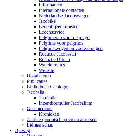
Informanten
Internationale contacten
Nederlandse Jacobswegen
Jacobike
Ledenbijeenkomsten
Ledenservice
Pelgrimeren voor de jeugd
Pelgrims voor pelgrims
Pelgrimswegen en voorzieningen
Redactie Jacobsstaf
Redactie Ultreia
Wandelroutes
Website
Hospitaleren
Publicaties
Bibliotheek Catalogus
Jacobalia
Jacobalia
Inzendformulier Jacobalium
Geschiedenis
Kronieken
Andere genootschappen en adressen
Lidmaatschap
Op weg
Op weg