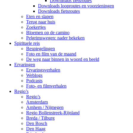
Downloads fietsroutes
Downloads looproutes en voorzieningen
Downloads fietsroutes
Eten en slapen
Terug naar huis
Zoekertjes
Bloemen op de camino
Pelgrimswegen: nader bekeken
Spirituele reis
Bespiegelingen
Foto en film van de maand
De weg naar binnen in woord en beeld
Ervaringen
Ervaringsverhalen
Weblogs
Podcasts
Foto- en filmverhalen
Regio’s
Regio’s
Amsterdam
Arnhem / Nijmegen
Regio Bollenstreek-Rijnland
Breda / Tilburg
Den Bosch
Den Haag