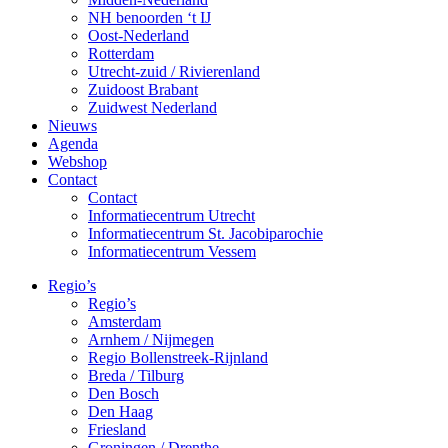
NH benoorden ‘t IJ
Oost-Nederland
Rotterdam
Utrecht-zuid / Rivierenland
Zuidoost Brabant
Zuidwest Nederland
Nieuws
Agenda
Webshop
Contact
Contact
Informatiecentrum Utrecht
Informatiecentrum St. Jacobiparochie
Informatiecentrum Vessem
Regio’s
Regio’s
Amsterdam
Arnhem / Nijmegen
Regio Bollenstreek-Rijnland
Breda / Tilburg
Den Bosch
Den Haag
Friesland
Groningen / Drenthe