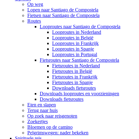
Op weg
Lopen naar Santiago de Compostela
Fietsen naar Santiago de Compostela
Routes
Looproutes naar Santiago de Compostela
Looproutes in Nederland
Looproutes in België
Looproutes in Frankrijk
Looproutes in Spanje
Looproutes in Portugal
Fietsroutes naar Santiago de Compostela
Fietsroutes in Nederland
Fietsroutes in België
Fietsroutes in Frankrijk
Fietsroutes in Spanje
Downloads fietsroutes
Downloads looproutes en voorzieningen
Downloads fietsroutes
Eten en slapen
Terug naar huis
Op zoek naar reisgenoten
Zoekertjes
Bloemen op de camino
Pelgrimswegen: nader bekeken
Spirituele reis