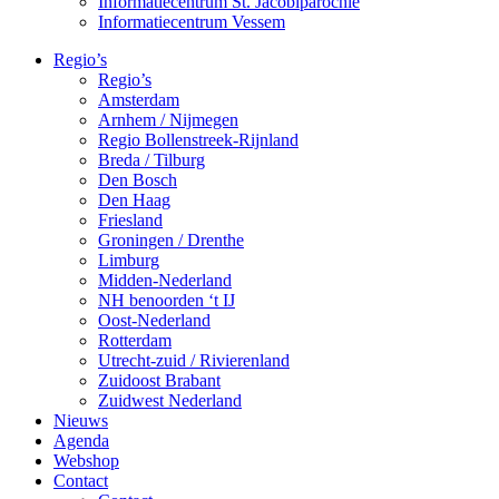
Informatiecentrum St. Jacobiparochie
Informatiecentrum Vessem
Regio’s
Regio’s
Amsterdam
Arnhem / Nijmegen
Regio Bollenstreek-Rijnland
Breda / Tilburg
Den Bosch
Den Haag
Friesland
Groningen / Drenthe
Limburg
Midden-Nederland
NH benoorden ‘t IJ
Oost-Nederland
Rotterdam
Utrecht-zuid / Rivierenland
Zuidoost Brabant
Zuidwest Nederland
Nieuws
Agenda
Webshop
Contact