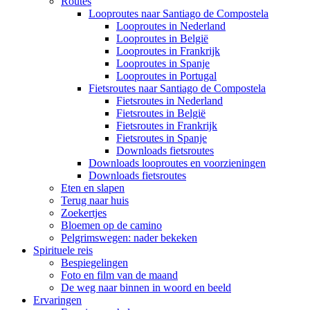
Routes
Looproutes naar Santiago de Compostela
Looproutes in Nederland
Looproutes in België
Looproutes in Frankrijk
Looproutes in Spanje
Looproutes in Portugal
Fietsroutes naar Santiago de Compostela
Fietsroutes in Nederland
Fietsroutes in België
Fietsroutes in Frankrijk
Fietsroutes in Spanje
Downloads fietsroutes
Downloads looproutes en voorzieningen
Downloads fietsroutes
Eten en slapen
Terug naar huis
Zoekertjes
Bloemen op de camino
Pelgrimswegen: nader bekeken
Spirituele reis
Bespiegelingen
Foto en film van de maand
De weg naar binnen in woord en beeld
Ervaringen