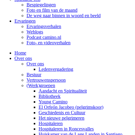
Bespiegelingen
Foto en film van de maand
De weg naar binnen in woord en beeld
Ervaringen
Ervaringsverhalen
Weblogs
Podcast camino.nl
Foto- en videoverhalen
Home
Over ons
Over ons
Ledenvergadering
Bestuur
Vertrouwenspersoon
(Werk)groepen
Aandacht en Spiritualiteit
Bibliotheek
Young Camino
El Orfeón Jacobeo (pelgrimskoor)
Geschiedenis en Cultuur
Het nieuwe pelgrimeren
Hospitaleren
Hospitaleren in Roncesvalles
Huiskamer van de Lage Landen in Santiago