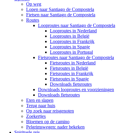
Op weg
Lopen naar Santiago de Compostela
Fietsen naar Santiago de Compostela
Routes
Looproutes naar Santiago de Compostela
Looproutes in Nederland
Looproutes in België
Looproutes in Frankrijk
Looproutes in Spanje
Looproutes in Portugal
Fietsroutes naar Santiago de Compostela
Fietsroutes in Nederland
Fietsroutes in België
Fietsroutes in Frankrijk
Fietsroutes in Spanje
Downloads fietsroutes
Downloads looproutes en voorzieningen
Downloads fietsroutes
Eten en slapen
Terug naar huis
Op zoek naar reisgenoten
Zoekertjes
Bloemen op de camino
Pelgrimswegen: nader bekeken
Spirituele reis