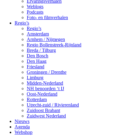
Ervaringsverhalen
Weblogs
Podcasts
Foto- en filmverhalen
Regio’s
Regio’s
Amsterdam
Arnhem / Nijmegen
Regio Bollenstreek-Rijnland
Breda / Tilburg
Den Bosch
Den Haag
Friesland
Groningen / Drenthe
Limburg
Midden-Nederland
NH benoorden ‘t IJ
Oost-Nederland
Rotterdam
Utrecht-zuid / Rivierenland
Zuidoost Brabant
Zuidwest Nederland
Nieuws
Agenda
Webshop