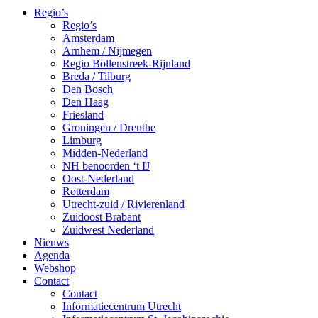
Regio’s
Regio’s
Amsterdam
Arnhem / Nijmegen
Regio Bollenstreek-Rijnland
Breda / Tilburg
Den Bosch
Den Haag
Friesland
Groningen / Drenthe
Limburg
Midden-Nederland
NH benoorden ‘t IJ
Oost-Nederland
Rotterdam
Utrecht-zuid / Rivierenland
Zuidoost Brabant
Zuidwest Nederland
Nieuws
Agenda
Webshop
Contact
Contact
Informatiecentrum Utrecht