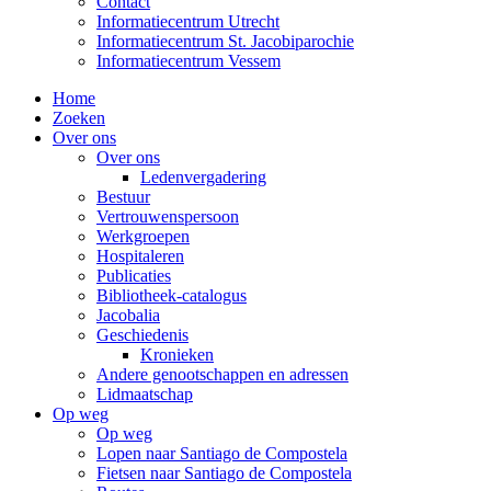
Contact
Informatiecentrum Utrecht
Informatiecentrum St. Jacobiparochie
Informatiecentrum Vessem
Home
Zoeken
Over ons
Over ons
Ledenvergadering
Bestuur
Vertrouwenspersoon
Werkgroepen
Hospitaleren
Publicaties
Bibliotheek-catalogus
Jacobalia
Geschiedenis
Kronieken
Andere genootschappen en adressen
Lidmaatschap
Op weg
Op weg
Lopen naar Santiago de Compostela
Fietsen naar Santiago de Compostela