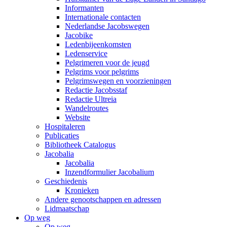
Informanten
Internationale contacten
Nederlandse Jacobswegen
Jacobike
Ledenbijeenkomsten
Ledenservice
Pelgrimeren voor de jeugd
Pelgrims voor pelgrims
Pelgrimswegen en voorzieningen
Redactie Jacobsstaf
Redactie Ultreia
Wandelroutes
Website
Hospitaleren
Publicaties
Bibliotheek Catalogus
Jacobalia
Jacobalia
Inzendformulier Jacobalium
Geschiedenis
Kronieken
Andere genootschappen en adressen
Lidmaatschap
Op weg
Op weg