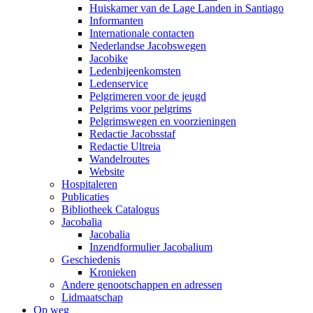
Huiskamer van de Lage Landen in Santiago
Informanten
Internationale contacten
Nederlandse Jacobswegen
Jacobike
Ledenbijeenkomsten
Ledenservice
Pelgrimeren voor de jeugd
Pelgrims voor pelgrims
Pelgrimswegen en voorzieningen
Redactie Jacobsstaf
Redactie Ultreia
Wandelroutes
Website
Hospitaleren
Publicaties
Bibliotheek Catalogus
Jacobalia
Jacobalia
Inzendformulier Jacobalium
Geschiedenis
Kronieken
Andere genootschappen en adressen
Lidmaatschap
Op weg