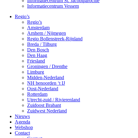
Informatiecentrum St. Jacobiparochie
Informatiecentrum Vessem
Regio’s
Regio’s
Amsterdam
Arnhem / Nijmegen
Regio Bollenstreek-Rijnland
Breda / Tilburg
Den Bosch
Den Haag
Friesland
Groningen / Drenthe
Limburg
Midden-Nederland
NH benoorden ‘t IJ
Oost-Nederland
Rotterdam
Utrecht-zuid / Rivierenland
Zuidoost Brabant
Zuidwest Nederland
Nieuws
Agenda
Webshop
Contact