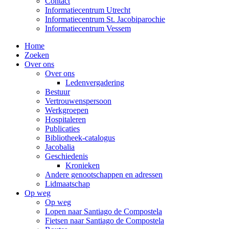
Contact
Informatiecentrum Utrecht
Informatiecentrum St. Jacobiparochie
Informatiecentrum Vessem
Home
Zoeken
Over ons
Over ons
Ledenvergadering
Bestuur
Vertrouwenspersoon
Werkgroepen
Hospitaleren
Publicaties
Bibliotheek-catalogus
Jacobalia
Geschiedenis
Kronieken
Andere genootschappen en adressen
Lidmaatschap
Op weg
Op weg
Lopen naar Santiago de Compostela
Fietsen naar Santiago de Compostela