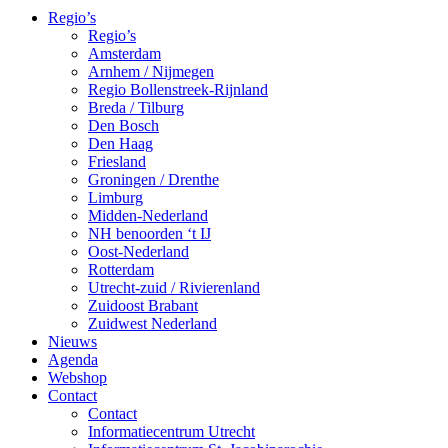
Regio’s
Regio’s
Amsterdam
Arnhem / Nijmegen
Regio Bollenstreek-Rijnland
Breda / Tilburg
Den Bosch
Den Haag
Friesland
Groningen / Drenthe
Limburg
Midden-Nederland
NH benoorden ‘t IJ
Oost-Nederland
Rotterdam
Utrecht-zuid / Rivierenland
Zuidoost Brabant
Zuidwest Nederland
Nieuws
Agenda
Webshop
Contact
Contact
Informatiecentrum Utrecht