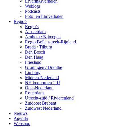
Ervaringsverhalen
Weblogs
Podcasts
Foto- en filmverhalen
Regio’s
Regio’s
Amsterdam
Arnhem / Nijmegen
Regio Bollenstreek-Rijnland
Breda / Tilburg
Den Bosch
Den Haag
Friesland
Groningen / Drenthe
Limburg
Midden-Nederland
NH benoorden ‘t IJ
Oost-Nederland
Rotterdam
Utrecht-zuid / Rivierenland
Zuidoost Brabant
Zuidwest Nederland
Nieuws
Agenda
Webshop