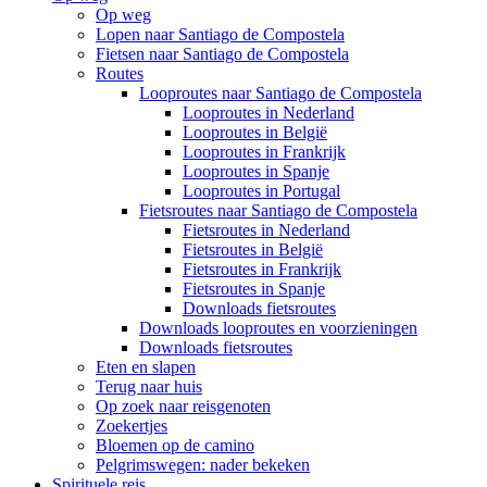
Op weg
Lopen naar Santiago de Compostela
Fietsen naar Santiago de Compostela
Routes
Looproutes naar Santiago de Compostela
Looproutes in Nederland
Looproutes in België
Looproutes in Frankrijk
Looproutes in Spanje
Looproutes in Portugal
Fietsroutes naar Santiago de Compostela
Fietsroutes in Nederland
Fietsroutes in België
Fietsroutes in Frankrijk
Fietsroutes in Spanje
Downloads fietsroutes
Downloads looproutes en voorzieningen
Downloads fietsroutes
Eten en slapen
Terug naar huis
Op zoek naar reisgenoten
Zoekertjes
Bloemen op de camino
Pelgrimswegen: nader bekeken
Spirituele reis