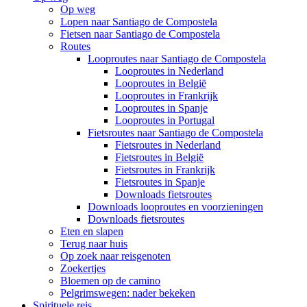
Op weg
Lopen naar Santiago de Compostela
Fietsen naar Santiago de Compostela
Routes
Looproutes naar Santiago de Compostela
Looproutes in Nederland
Looproutes in België
Looproutes in Frankrijk
Looproutes in Spanje
Looproutes in Portugal
Fietsroutes naar Santiago de Compostela
Fietsroutes in Nederland
Fietsroutes in België
Fietsroutes in Frankrijk
Fietsroutes in Spanje
Downloads fietsroutes
Downloads looproutes en voorzieningen
Downloads fietsroutes
Eten en slapen
Terug naar huis
Op zoek naar reisgenoten
Zoekertjes
Bloemen op de camino
Pelgrimswegen: nader bekeken
Spirituele reis