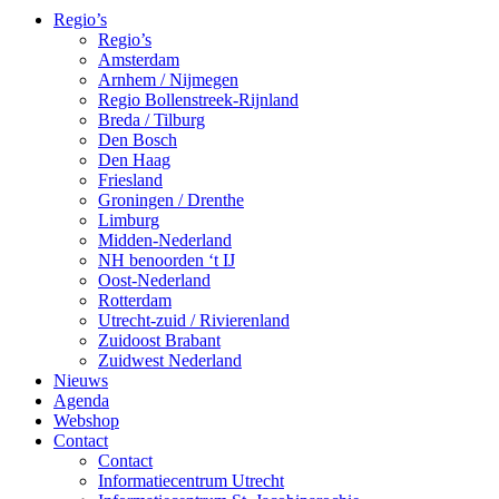
Regio’s
Regio’s
Amsterdam
Arnhem / Nijmegen
Regio Bollenstreek-Rijnland
Breda / Tilburg
Den Bosch
Den Haag
Friesland
Groningen / Drenthe
Limburg
Midden-Nederland
NH benoorden ‘t IJ
Oost-Nederland
Rotterdam
Utrecht-zuid / Rivierenland
Zuidoost Brabant
Zuidwest Nederland
Nieuws
Agenda
Webshop
Contact
Contact
Informatiecentrum Utrecht