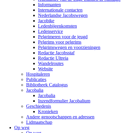
Informanten
Internationale contacten
Nederlandse Jacobswegen
Jacobike
Ledenbijeenkomsten
Ledenservice
Pelgrimeren voor de jeugd
Pelgrims voor pelgrims
Pelgrimswegen en voorzieningen
Redactie Jacobsstaf
Redactie Ultreia
Wandelroutes
Website
Hospitaleren
Publicaties
Bibliotheek Catalogus
Jacobalia
Jacobalia
Inzendformulier Jacobalium
Geschiedenis
Kronieken
Andere genootschappen en adressen
Lidmaatschap
Op weg
Op weg