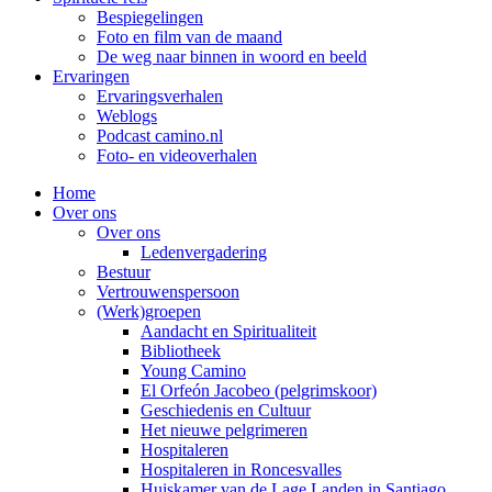
Bespiegelingen
Foto en film van de maand
De weg naar binnen in woord en beeld
Ervaringen
Ervaringsverhalen
Weblogs
Podcast camino.nl
Foto- en videoverhalen
Home
Over ons
Over ons
Ledenvergadering
Bestuur
Vertrouwenspersoon
(Werk)groepen
Aandacht en Spiritualiteit
Bibliotheek
Young Camino
El Orfeón Jacobeo (pelgrimskoor)
Geschiedenis en Cultuur
Het nieuwe pelgrimeren
Hospitaleren
Hospitaleren in Roncesvalles
Huiskamer van de Lage Landen in Santiago