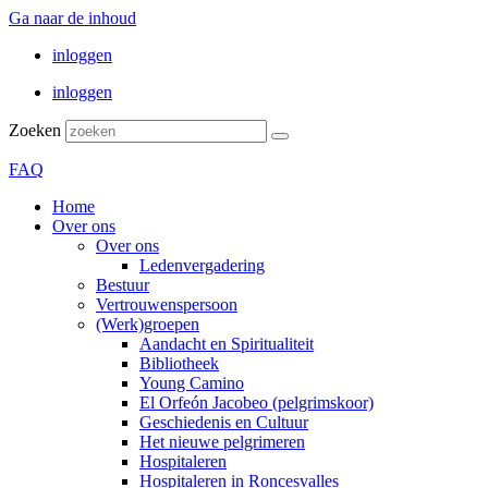
Ga naar de inhoud
inloggen
inloggen
Zoeken
FAQ
Home
Over ons
Over ons
Ledenvergadering
Bestuur
Vertrouwenspersoon
(Werk)groepen
Aandacht en Spiritualiteit
Bibliotheek
Young Camino
El Orfeón Jacobeo (pelgrimskoor)
Geschiedenis en Cultuur
Het nieuwe pelgrimeren
Hospitaleren
Hospitaleren in Roncesvalles