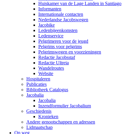
Huiskamer van de Lage Landen in Santiago
Informanten
Internationale contacten
Nederlandse Jacobswegen
Jacobike
Ledenbijeenkomsten
Ledenservice
Pelgrimeren voor de jeugd
Pelgrims voor pelgrims
Pelgrimswegen en voorzieningen
Redactie Jacobsstaf
Redactie Ultreia
Wandelroutes
Website
Hospitaleren
Publicaties
Bibliotheek Catalogus
Jacobalia
Jacobalia
Inzendformulier Jacobalium
Geschiedenis
Kronieken
Andere genootschappen en adressen
Lidmaatschap
Op weg