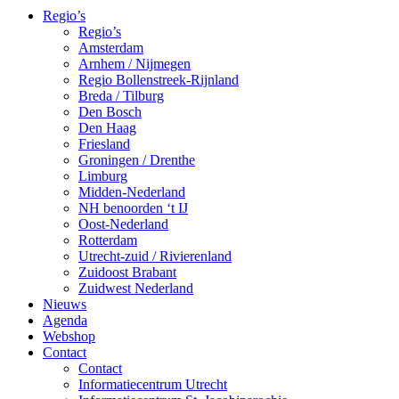
Regio’s
Regio’s
Amsterdam
Arnhem / Nijmegen
Regio Bollenstreek-Rijnland
Breda / Tilburg
Den Bosch
Den Haag
Friesland
Groningen / Drenthe
Limburg
Midden-Nederland
NH benoorden ‘t IJ
Oost-Nederland
Rotterdam
Utrecht-zuid / Rivierenland
Zuidoost Brabant
Zuidwest Nederland
Nieuws
Agenda
Webshop
Contact
Contact
Informatiecentrum Utrecht