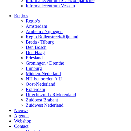
Informatiecentrum St. Jacobiparochie
Informatiecentrum Vessem
Regio’s
Regio’s
Amsterdam
Arnhem / Nijmegen
Regio Bollenstreek-Rijnland
Breda / Tilburg
Den Bosch
Den Haag
Friesland
Groningen / Drenthe
Limburg
Midden-Nederland
NH benoorden ‘t IJ
Oost-Nederland
Rotterdam
Utrecht-zuid / Rivierenland
Zuidoost Brabant
Zuidwest Nederland
Nieuws
Agenda
Webshop
Contact