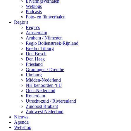
Ervaringsverhalen
Weblogs
Podcasts
Foto- en filmverhalen
Regio’s
Regio’s
Amsterdam
Arnhem / Nijmegen
Regio Bollenstreek-Rijnland
Breda / Tilburg
Den Bosch
Den Haag
Friesland
Groningen / Drenthe
Limburg
Midden-Nederland
NH benoorden ‘t IJ
Oost-Nederland
Rotterdam
Utrecht-zuid / Rivierenland
Zuidoost Brabant
Zuidwest Nederland
Nieuws
Agenda
Webshop