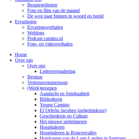
Bespiegelingen
Foto en film van de maand
De weg naar binnen in woord en beeld
Ervaringen
Ervaringsverhalen
Weblogs
Podcast camino.nl
Foto- en videoverhalen
Home
Over ons
Over ons
Ledenvergadering
Bestuur
Vertrouwenspersoon
(Werk)groepen
Aandacht en Spiritualiteit
Bibliotheek
Young Camino
El Orfeón Jacobeo (pelgrimskoor)
Geschiedenis en Cultuur
Het nieuwe pelgrimeren
Hospitaleren
Hospitaleren in Roncesvalles
Huiskamer van de Lage Landen in Santiago