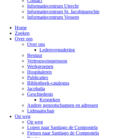
Contact
Informatiecentrum Utrecht
Informatiecentrum St. Jacobiparochie
Informatiecentrum Vessem
Home
Zoeken
Over ons
Over ons
Ledenvergadering
Bestuur
Vertrouwenspersoon
Werkgroepen
Hospitaleren
Publicaties
Bibliotheek-catalogus
Jacobalia
Geschiedenis
Kronieken
Andere genootschappen en adressen
Lidmaatschap
Op weg
Op weg
Lopen naar Santiago de Compostela
Fietsen naar Santiago de Compostela