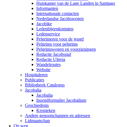
Huiskamer van de Lage Landen in Santiago
Informanten
Internationale contacten
Nederlandse Jacobswegen
Jacobike
Ledenbijeenkomsten
Ledenservice
Pelgrimeren voor de jeugd
Pelgrims voor pelgrims
Pelgrimswegen en voorzieningen
Redactie Jacobsstaf
Redactie Ultreia
Wandelroutes
Website
Hospitaleren
Publicaties
Bibliotheek Catalogus
Jacobalia
Jacobalia
Inzendformulier Jacobalium
Geschiedenis
Kronieken
Andere genootschappen en adressen
Lidmaatschap
Op weg