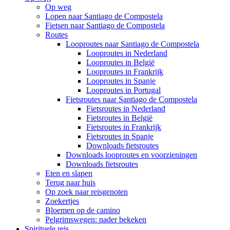
Op weg
Lopen naar Santiago de Compostela
Fietsen naar Santiago de Compostela
Routes
Looproutes naar Santiago de Compostela
Looproutes in Nederland
Looproutes in België
Looproutes in Frankrijk
Looproutes in Spanje
Looproutes in Portugal
Fietsroutes naar Santiago de Compostela
Fietsroutes in Nederland
Fietsroutes in België
Fietsroutes in Frankrijk
Fietsroutes in Spanje
Downloads fietsroutes
Downloads looproutes en voorzieningen
Downloads fietsroutes
Eten en slapen
Terug naar huis
Op zoek naar reisgenoten
Zoekertjes
Bloemen op de camino
Pelgrimswegen: nader bekeken
Spirituele reis