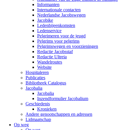
Informanten
Internationale contacten
Nederlandse Jacobswegen
Jacobike
Ledenbijeenkomsten
Ledenservice
Pelgrimeren voor de jeugd
Pelgrims voor pelgrims
Pelgrimswegen en voorzieningen
Redactie Jacobsstaf
Redactie Ultreia
Wandelroutes
Website
Hospitaleren
Publicaties
Bibliotheek Catalogus
Jacobalia
Jacobalia
Inzendformulier Jacobalium
Geschiedenis
Kronieken
Andere genootschappen en adressen
Lidmaatschap
Op weg
Op weg