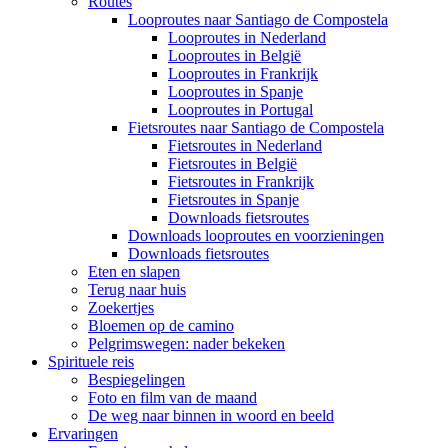
Routes
Looproutes naar Santiago de Compostela
Looproutes in Nederland
Looproutes in België
Looproutes in Frankrijk
Looproutes in Spanje
Looproutes in Portugal
Fietsroutes naar Santiago de Compostela
Fietsroutes in Nederland
Fietsroutes in België
Fietsroutes in Frankrijk
Fietsroutes in Spanje
Downloads fietsroutes
Downloads looproutes en voorzieningen
Downloads fietsroutes
Eten en slapen
Terug naar huis
Zoekertjes
Bloemen op de camino
Pelgrimswegen: nader bekeken
Spirituele reis
Bespiegelingen
Foto en film van de maand
De weg naar binnen in woord en beeld
Ervaringen