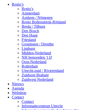
Regio’s
Regio’s
Amsterdam
Arnhem / Nijmegen
Regio Bollenstreek-Rijnland
Breda / Tilburg
Den Bosch
Den Haag
Friesland
Groningen / Drenthe
Limburg
Midden-Nederland
NH benoorden ‘t IJ
Oost-Nederland
Rotterdam
Utrecht-zuid / Rivierenland
Zuidoost Brabant
Zuidwest Nederland
Nieuws
Agenda
Webshop
Contact
Contact
Informatiecentrum Utrecht