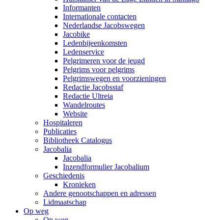
Informanten
Internationale contacten
Nederlandse Jacobswegen
Jacobike
Ledenbijeenkomsten
Ledenservice
Pelgrimeren voor de jeugd
Pelgrims voor pelgrims
Pelgrimswegen en voorzieningen
Redactie Jacobsstaf
Redactie Ultreia
Wandelroutes
Website
Hospitaleren
Publicaties
Bibliotheek Catalogus
Jacobalia
Jacobalia
Inzendformulier Jacobalium
Geschiedenis
Kronieken
Andere genootschappen en adressen
Lidmaatschap
Op weg
Op weg