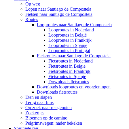
Op weg
Lopen naar Santiago de Compostela
Fietsen naar Santiago de Compostela
Routes
Looproutes naar Santiago de Compostela
Looproutes in Nederland
Looproutes in België
Looproutes in Frankrijk
Looproutes in Spanje
Looproutes in Portugal
Fietsroutes naar Santiago de Compostela
Fietsroutes in Nederland
Fietsroutes in België
Fietsroutes in Frankrijk
Fietsroutes in Spanje
Downloads fietsroutes
Downloads looproutes en voorzieningen
Downloads fietsroutes
Eten en slapen
Terug naar huis
Op zoek naar reisgenoten
Zoekertjes
Bloemen op de camino
Pelgrimswegen: nader bekeken
Spirituele reis