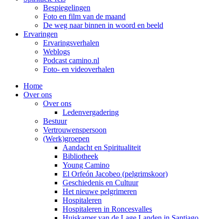
Bespiegelingen
Foto en film van de maand
De weg naar binnen in woord en beeld
Ervaringen
Ervaringsverhalen
Weblogs
Podcast camino.nl
Foto- en videoverhalen
Home
Over ons
Over ons
Ledenvergadering
Bestuur
Vertrouwenspersoon
(Werk)groepen
Aandacht en Spiritualiteit
Bibliotheek
Young Camino
El Orfeón Jacobeo (pelgrimskoor)
Geschiedenis en Cultuur
Het nieuwe pelgrimeren
Hospitaleren
Hospitaleren in Roncesvalles
Huiskamer van de Lage Landen in Santiago