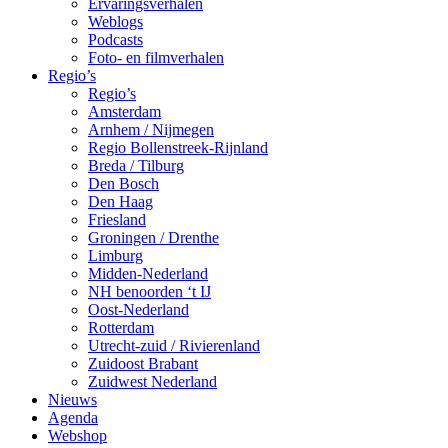
Ervaringsverhalen
Weblogs
Podcasts
Foto- en filmverhalen
Regio’s
Regio’s
Amsterdam
Arnhem / Nijmegen
Regio Bollenstreek-Rijnland
Breda / Tilburg
Den Bosch
Den Haag
Friesland
Groningen / Drenthe
Limburg
Midden-Nederland
NH benoorden ‘t IJ
Oost-Nederland
Rotterdam
Utrecht-zuid / Rivierenland
Zuidoost Brabant
Zuidwest Nederland
Nieuws
Agenda
Webshop