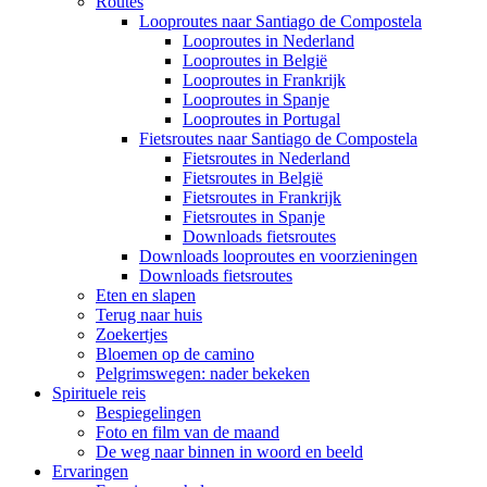
Routes
Looproutes naar Santiago de Compostela
Looproutes in Nederland
Looproutes in België
Looproutes in Frankrijk
Looproutes in Spanje
Looproutes in Portugal
Fietsroutes naar Santiago de Compostela
Fietsroutes in Nederland
Fietsroutes in België
Fietsroutes in Frankrijk
Fietsroutes in Spanje
Downloads fietsroutes
Downloads looproutes en voorzieningen
Downloads fietsroutes
Eten en slapen
Terug naar huis
Zoekertjes
Bloemen op de camino
Pelgrimswegen: nader bekeken
Spirituele reis
Bespiegelingen
Foto en film van de maand
De weg naar binnen in woord en beeld
Ervaringen