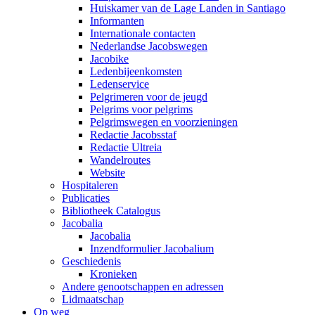
Huiskamer van de Lage Landen in Santiago
Informanten
Internationale contacten
Nederlandse Jacobswegen
Jacobike
Ledenbijeenkomsten
Ledenservice
Pelgrimeren voor de jeugd
Pelgrims voor pelgrims
Pelgrimswegen en voorzieningen
Redactie Jacobsstaf
Redactie Ultreia
Wandelroutes
Website
Hospitaleren
Publicaties
Bibliotheek Catalogus
Jacobalia
Jacobalia
Inzendformulier Jacobalium
Geschiedenis
Kronieken
Andere genootschappen en adressen
Lidmaatschap
Op weg