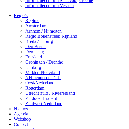
Informatiecentrum St. Jacobiparochie
Informatiecentrum Vessem
Regio’s
Regio’s
Amsterdam
Arnhem / Nijmegen
Regio Bollenstreek-Rijnland
Breda / Tilburg
Den Bosch
Den Haag
Friesland
Groningen / Drenthe
Limburg
Midden-Nederland
NH benoorden ‘t IJ
Oost-Nederland
Rotterdam
Utrecht-zuid / Rivierenland
Zuidoost Brabant
Zuidwest Nederland
Nieuws
Agenda
Webshop
Contact