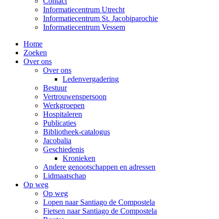
Contact
Informatiecentrum Utrecht
Informatiecentrum St. Jacobiparochie
Informatiecentrum Vessem
Home
Zoeken
Over ons
Over ons
Ledenvergadering
Bestuur
Vertrouwenspersoon
Werkgroepen
Hospitaleren
Publicaties
Bibliotheek-catalogus
Jacobalia
Geschiedenis
Kronieken
Andere genootschappen en adressen
Lidmaatschap
Op weg
Op weg
Lopen naar Santiago de Compostela
Fietsen naar Santiago de Compostela