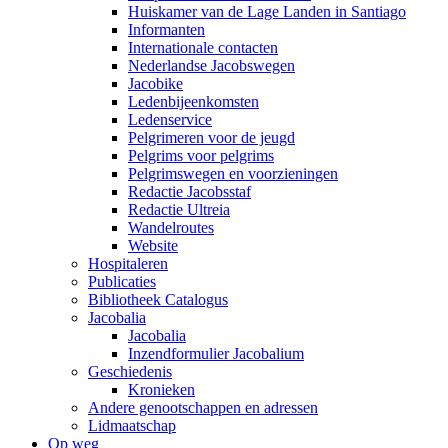
Huiskamer van de Lage Landen in Santiago
Informanten
Internationale contacten
Nederlandse Jacobswegen
Jacobike
Ledenbijeenkomsten
Ledenservice
Pelgrimeren voor de jeugd
Pelgrims voor pelgrims
Pelgrimswegen en voorzieningen
Redactie Jacobsstaf
Redactie Ultreia
Wandelroutes
Website
Hospitaleren
Publicaties
Bibliotheek Catalogus
Jacobalia
Jacobalia
Inzendformulier Jacobalium
Geschiedenis
Kronieken
Andere genootschappen en adressen
Lidmaatschap
Op weg