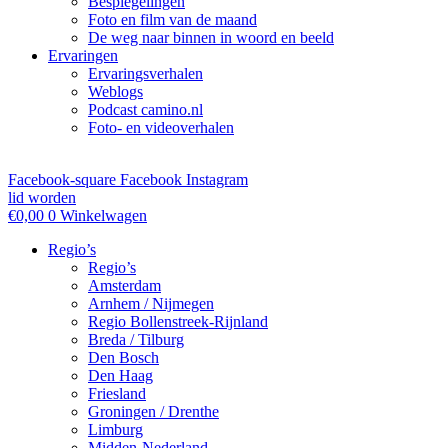
Bespiegelingen
Foto en film van de maand
De weg naar binnen in woord en beeld
Ervaringen
Ervaringsverhalen
Weblogs
Podcast camino.nl
Foto- en videoverhalen
Facebook-square
Facebook
Instagram
lid worden
€
0,00
0
Winkelwagen
Regio’s
Regio’s
Amsterdam
Arnhem / Nijmegen
Regio Bollenstreek-Rijnland
Breda / Tilburg
Den Bosch
Den Haag
Friesland
Groningen / Drenthe
Limburg
Midden-Nederland