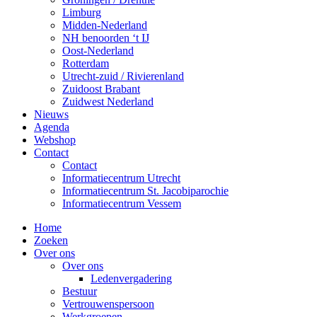
Limburg
Midden-Nederland
NH benoorden ‘t IJ
Oost-Nederland
Rotterdam
Utrecht-zuid / Rivierenland
Zuidoost Brabant
Zuidwest Nederland
Nieuws
Agenda
Webshop
Contact
Contact
Informatiecentrum Utrecht
Informatiecentrum St. Jacobiparochie
Informatiecentrum Vessem
Home
Zoeken
Over ons
Over ons
Ledenvergadering
Bestuur
Vertrouwenspersoon
Werkgroepen