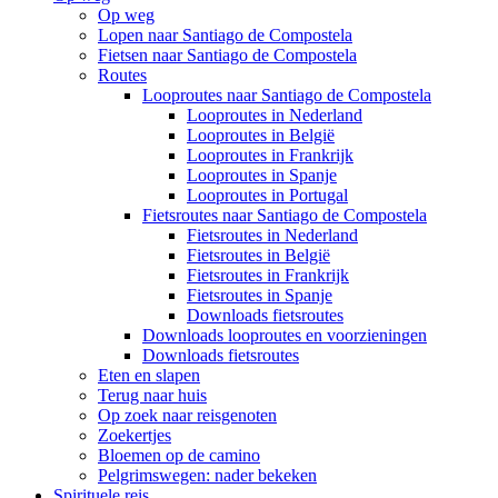
Op weg
Lopen naar Santiago de Compostela
Fietsen naar Santiago de Compostela
Routes
Looproutes naar Santiago de Compostela
Looproutes in Nederland
Looproutes in België
Looproutes in Frankrijk
Looproutes in Spanje
Looproutes in Portugal
Fietsroutes naar Santiago de Compostela
Fietsroutes in Nederland
Fietsroutes in België
Fietsroutes in Frankrijk
Fietsroutes in Spanje
Downloads fietsroutes
Downloads looproutes en voorzieningen
Downloads fietsroutes
Eten en slapen
Terug naar huis
Op zoek naar reisgenoten
Zoekertjes
Bloemen op de camino
Pelgrimswegen: nader bekeken
Spirituele reis