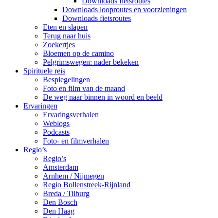
Downloads fietsroutes
Downloads looproutes en voorzieningen
Downloads fietsroutes
Eten en slapen
Terug naar huis
Zoekertjes
Bloemen op de camino
Pelgrimswegen: nader bekeken
Spirituele reis
Bespiegelingen
Foto en film van de maand
De weg naar binnen in woord en beeld
Ervaringen
Ervaringsverhalen
Weblogs
Podcasts
Foto- en filmverhalen
Regio’s
Regio’s
Amsterdam
Arnhem / Nijmegen
Regio Bollenstreek-Rijnland
Breda / Tilburg
Den Bosch
Den Haag