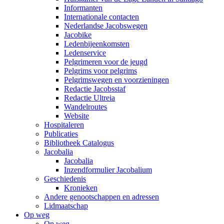
Informanten
Internationale contacten
Nederlandse Jacobswegen
Jacobike
Ledenbijeenkomsten
Ledenservice
Pelgrimeren voor de jeugd
Pelgrims voor pelgrims
Pelgrimswegen en voorzieningen
Redactie Jacobsstaf
Redactie Ultreia
Wandelroutes
Website
Hospitaleren
Publicaties
Bibliotheek Catalogus
Jacobalia
Jacobalia
Inzendformulier Jacobalium
Geschiedenis
Kronieken
Andere genootschappen en adressen
Lidmaatschap
Op weg
Op weg