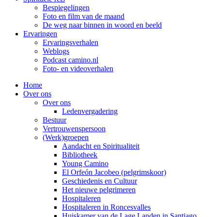
Bespiegelingen
Foto en film van de maand
De weg naar binnen in woord en beeld
Ervaringen
Ervaringsverhalen
Weblogs
Podcast camino.nl
Foto- en videoverhalen
Home
Over ons
Over ons
Ledenvergadering
Bestuur
Vertrouwenspersoon
(Werk)groepen
Aandacht en Spiritualiteit
Bibliotheek
Young Camino
El Orfeón Jacobeo (pelgrimskoor)
Geschiedenis en Cultuur
Het nieuwe pelgrimeren
Hospitaleren
Hospitaleren in Roncesvalles
Huiskamer van de Lage Landen in Santiago