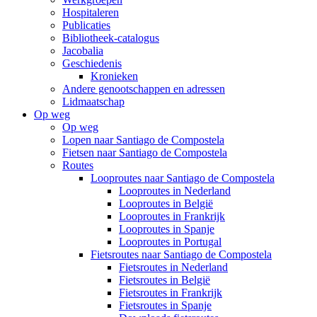
Hospitaleren
Publicaties
Bibliotheek-catalogus
Jacobalia
Geschiedenis
Kronieken
Andere genootschappen en adressen
Lidmaatschap
Op weg
Op weg
Lopen naar Santiago de Compostela
Fietsen naar Santiago de Compostela
Routes
Looproutes naar Santiago de Compostela
Looproutes in Nederland
Looproutes in België
Looproutes in Frankrijk
Looproutes in Spanje
Looproutes in Portugal
Fietsroutes naar Santiago de Compostela
Fietsroutes in Nederland
Fietsroutes in België
Fietsroutes in Frankrijk
Fietsroutes in Spanje