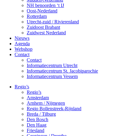
NH benoorden ‘t IJ
Oost-Nederland
Rotterdam
Utrecht-zuid / Rivierenland
Zuidoost Brabant
Zuidwest Nederland
Nieuws
Agenda
Webshop
Contact
Contact
Informatiecentrum Utrecht
Informatiecentrum St. Jacobiparochie
Informatiecentrum Vessem
Regio’s
Regio’s
Amsterdam
Arnhem / Nijmegen
Regio Bollenstreek-Rijnland
Breda / Tilburg
Den Bosch
Den Haag
Friesland
Groningen / Drenthe