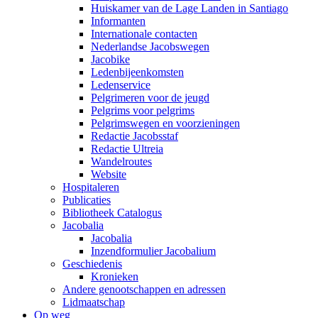
Huiskamer van de Lage Landen in Santiago
Informanten
Internationale contacten
Nederlandse Jacobswegen
Jacobike
Ledenbijeenkomsten
Ledenservice
Pelgrimeren voor de jeugd
Pelgrims voor pelgrims
Pelgrimswegen en voorzieningen
Redactie Jacobsstaf
Redactie Ultreia
Wandelroutes
Website
Hospitaleren
Publicaties
Bibliotheek Catalogus
Jacobalia
Jacobalia
Inzendformulier Jacobalium
Geschiedenis
Kronieken
Andere genootschappen en adressen
Lidmaatschap
Op weg