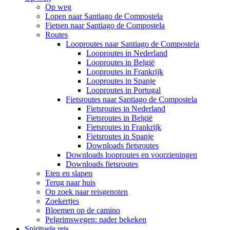
Op weg
Lopen naar Santiago de Compostela
Fietsen naar Santiago de Compostela
Routes
Looproutes naar Santiago de Compostela
Looproutes in Nederland
Looproutes in België
Looproutes in Frankrijk
Looproutes in Spanje
Looproutes in Portugal
Fietsroutes naar Santiago de Compostela
Fietsroutes in Nederland
Fietsroutes in België
Fietsroutes in Frankrijk
Fietsroutes in Spanje
Downloads fietsroutes
Downloads looproutes en voorzieningen
Downloads fietsroutes
Eten en slapen
Terug naar huis
Op zoek naar reisgenoten
Zoekertjes
Bloemen op de camino
Pelgrimswegen: nader bekeken
Spirituele reis