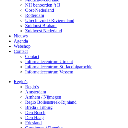
NH benoorden ‘t IJ
Oost-Nederland
Rotterdam
Utrecht-zuid / Rivierenland
Zuidoost Brabant
Zuidwest Nederland
Nieuws
Agenda
Webshop
Contact
Contact
Informatiecentrum Utrecht
Informatiecentrum St. Jacobiparochie
Informatiecentrum Vessem
Regio’s
Regio’s
Amsterdam
Arnhem / Nijmegen
Regio Bollenstreek-Rijnland
Breda / Tilburg
Den Bosch
Den Haag
Friesland
Groningen / Drenthe