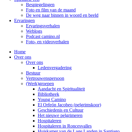
Bespiegelingen
Foto en film van de maand
De weg naar binnen in woord en beeld
Ervaringen
Ervaringsverhalen
Weblogs
Podcast camino.nl
Foto- en videoverhalen
Home
Over ons
Over ons
Ledenvergadering
Bestuur
Vertrouwenspersoon
(Werk)groepen
Aandacht en Spiritualiteit
Bibliotheek
Young Camino
El Orfeón Jacobeo (pelgrimskoor)
Geschiedenis en Cultuur
Het nieuwe pelgrimeren
Hospitaleren
Hospitaleren in Roncesvalles
Huiskamer van de Lage Landen in Santiago