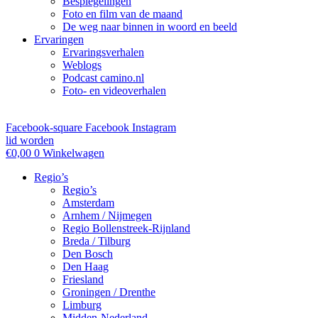
Bespiegelingen
Foto en film van de maand
De weg naar binnen in woord en beeld
Ervaringen
Ervaringsverhalen
Weblogs
Podcast camino.nl
Foto- en videoverhalen
Facebook-square
Facebook
Instagram
lid worden
€
0,00
0
Winkelwagen
Regio’s
Regio’s
Amsterdam
Arnhem / Nijmegen
Regio Bollenstreek-Rijnland
Breda / Tilburg
Den Bosch
Den Haag
Friesland
Groningen / Drenthe
Limburg
Midden-Nederland