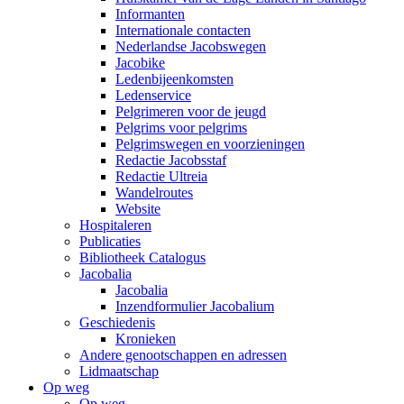
Informanten
Internationale contacten
Nederlandse Jacobswegen
Jacobike
Ledenbijeenkomsten
Ledenservice
Pelgrimeren voor de jeugd
Pelgrims voor pelgrims
Pelgrimswegen en voorzieningen
Redactie Jacobsstaf
Redactie Ultreia
Wandelroutes
Website
Hospitaleren
Publicaties
Bibliotheek Catalogus
Jacobalia
Jacobalia
Inzendformulier Jacobalium
Geschiedenis
Kronieken
Andere genootschappen en adressen
Lidmaatschap
Op weg
Op weg