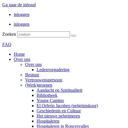
Ga naar de inhoud
inloggen
inloggen
Zoeken
FAQ
Home
Over ons
Over ons
Ledenvergadering
Bestuur
Vertrouwenspersoon
(Werk)groepen
Aandacht en Spiritualiteit
Bibliotheek
Young Camino
El Orfeón Jacobeo (pelgrimskoor)
Geschiedenis en Cultuur
Het nieuwe pelgrimeren
Hospitaleren
Hospitaleren in Roncesvalles