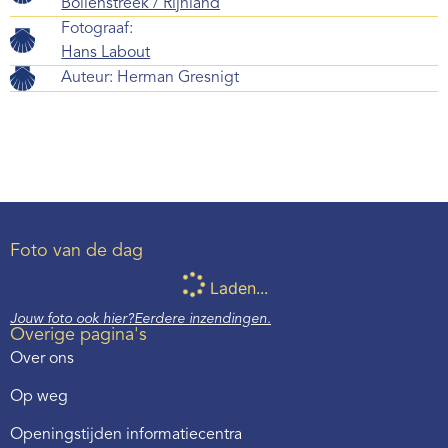
Bollenstreek / Rijnland
Fotograaf:
Hans Labout
Auteur:
Herman Gresnigt
Foto van de dag
Laden...
Jouw foto ook hier?
Eerdere inzendingen.
Overige pagina's
Over ons
Op weg
Openingstijden informatiecentra