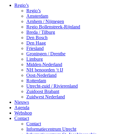
Regio’s
Regio’s
Amsterdam
Arnhem / Nijmegen
Regio Bollenstreek-Rijnland
Breda / Tilburg
Den Bosch
Den Haag
Friesland
Groningen / Drenthe
Limburg
Midden-Nederland
NH benoorden ‘t IJ
Oost-Nederland
Rotterdam
Utrecht-zuid / Rivierenland
Zuidoost Brabant
Zuidwest Nederland
Nieuws
Agenda
Webshop
Contact
Contact
Informatiecentrum Utrecht