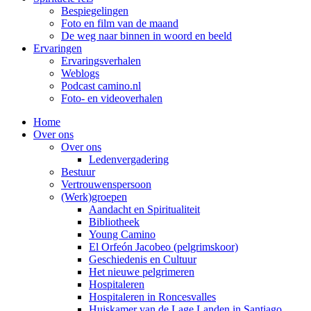
Bespiegelingen
Foto en film van de maand
De weg naar binnen in woord en beeld
Ervaringen
Ervaringsverhalen
Weblogs
Podcast camino.nl
Foto- en videoverhalen
Home
Over ons
Over ons
Ledenvergadering
Bestuur
Vertrouwenspersoon
(Werk)groepen
Aandacht en Spiritualiteit
Bibliotheek
Young Camino
El Orfeón Jacobeo (pelgrimskoor)
Geschiedenis en Cultuur
Het nieuwe pelgrimeren
Hospitaleren
Hospitaleren in Roncesvalles
Huiskamer van de Lage Landen in Santiago