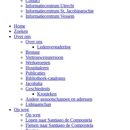
Contact
Informatiecentrum Utrecht
Informatiecentrum St. Jacobiparochie
Informatiecentrum Vessem
Home
Zoeken
Over ons
Over ons
Ledenvergadering
Bestuur
Vertrouwenspersoon
Werkgroepen
Hospitaleren
Publicaties
Bibliotheek-catalogus
Jacobalia
Geschiedenis
Kronieken
Andere genootschappen en adressen
Lidmaatschap
Op weg
Op weg
Lopen naar Santiago de Compostela
Fietsen naar Santiago de Compostela