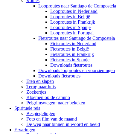
Routes
Looproutes naar Santiago de Compostela
Looproutes in Nederland
Looproutes in België
Looproutes in Frankrijk
Looproutes in Spanje
Looproutes in Portugal
Fietsroutes naar Santiago de Compostela
Fietsroutes in Nederland
Fietsroutes in België
Fietsroutes in Frankrijk
Fietsroutes in Spanje
Downloads fietsroutes
Downloads looproutes en voorzieningen
Downloads fietsroutes
Eten en slapen
Terug naar huis
Zoekertjes
Bloemen op de camino
Pelgrimswegen: nader bekeken
Spirituele reis
Bespiegelingen
Foto en film van de maand
De weg naar binnen in woord en beeld
Ervaringen