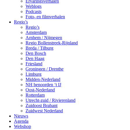
Ervaringsverhalen
Weblogs
Podcasts
Foto- en filmverhalen
Regio’s
Regio’s
Amsterdam
Arnhem / Nijmegen
Regio Bollenstreek-Rijnland
Breda / Tilburg
Den Bosch
Den Haag
Friesland
Groningen / Drenthe
Limburg
Midden-Nederland
NH benoorden ‘t IJ
Oost-Nederland
Rotterdam
Utrecht-zuid / Rivierenland
Zuidoost Brabant
Zuidwest Nederland
Nieuws
Agenda
Webshop