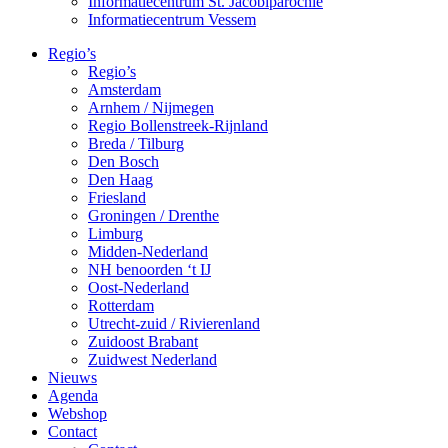
Informatiecentrum St. Jacobiparochie
Informatiecentrum Vessem
Regio’s
Regio’s
Amsterdam
Arnhem / Nijmegen
Regio Bollenstreek-Rijnland
Breda / Tilburg
Den Bosch
Den Haag
Friesland
Groningen / Drenthe
Limburg
Midden-Nederland
NH benoorden ‘t IJ
Oost-Nederland
Rotterdam
Utrecht-zuid / Rivierenland
Zuidoost Brabant
Zuidwest Nederland
Nieuws
Agenda
Webshop
Contact