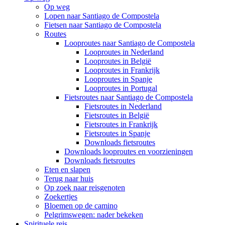
Op weg
Lopen naar Santiago de Compostela
Fietsen naar Santiago de Compostela
Routes
Looproutes naar Santiago de Compostela
Looproutes in Nederland
Looproutes in België
Looproutes in Frankrijk
Looproutes in Spanje
Looproutes in Portugal
Fietsroutes naar Santiago de Compostela
Fietsroutes in Nederland
Fietsroutes in België
Fietsroutes in Frankrijk
Fietsroutes in Spanje
Downloads fietsroutes
Downloads looproutes en voorzieningen
Downloads fietsroutes
Eten en slapen
Terug naar huis
Op zoek naar reisgenoten
Zoekertjes
Bloemen op de camino
Pelgrimswegen: nader bekeken
Spirituele reis