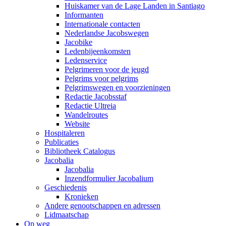
Huiskamer van de Lage Landen in Santiago
Informanten
Internationale contacten
Nederlandse Jacobswegen
Jacobike
Ledenbijeenkomsten
Ledenservice
Pelgrimeren voor de jeugd
Pelgrims voor pelgrims
Pelgrimswegen en voorzieningen
Redactie Jacobsstaf
Redactie Ultreia
Wandelroutes
Website
Hospitaleren
Publicaties
Bibliotheek Catalogus
Jacobalia
Jacobalia
Inzendformulier Jacobalium
Geschiedenis
Kronieken
Andere genootschappen en adressen
Lidmaatschap
Op weg