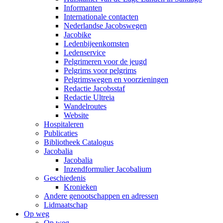
Informanten
Internationale contacten
Nederlandse Jacobswegen
Jacobike
Ledenbijeenkomsten
Ledenservice
Pelgrimeren voor de jeugd
Pelgrims voor pelgrims
Pelgrimswegen en voorzieningen
Redactie Jacobsstaf
Redactie Ultreia
Wandelroutes
Website
Hospitaleren
Publicaties
Bibliotheek Catalogus
Jacobalia
Jacobalia
Inzendformulier Jacobalium
Geschiedenis
Kronieken
Andere genootschappen en adressen
Lidmaatschap
Op weg
Op weg