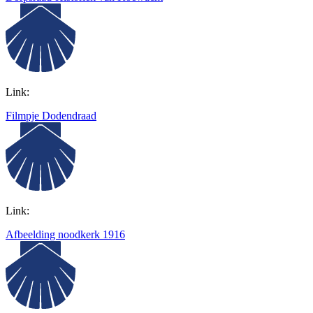
Link:
Filmpje Dodendraad
Link:
Afbeelding noodkerk 1916