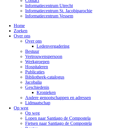
Contact
Informatiecentrum Utrecht
Informatiecentrum St. Jacobiparochie
Informatiecentrum Vessem
Home
Zoeken
Over ons
Over ons
Ledenvergadering
Bestuur
Vertrouwenspersoon
Werkgroepen
Hospitaleren
Publicaties
Bibliotheek-catalogus
Jacobalia
Geschiedenis
Kronieken
Andere genootschappen en adressen
Lidmaatschap
Op weg
Op weg
Lopen naar Santiago de Compostela
Fietsen naar Santiago de Compostela