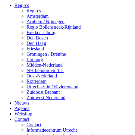
Regio’s
Regio’s
Amsterdam
Arnhem / Nijmegen
Regio Bollenstreek-Rijnland
Breda / Tilburg
Den Bosch
Den Haag
Friesland
Groningen / Drenthe
Limburg
Midden-Nederland
NH benoorden ‘t IJ
Oost-Nederland
Rotterdam
Utrecht-zuid / Rivierenland
Zuidoost Brabant
Zuidwest Nederland
Nieuws
Agenda
Webshop
Contact
Contact
Informatiecentrum Utrecht