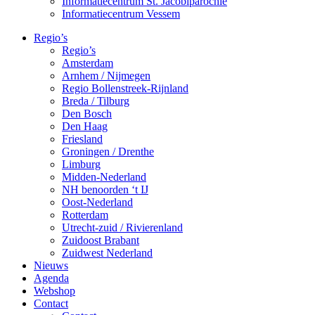
Informatiecentrum St. Jacobiparochie
Informatiecentrum Vessem
Regio’s
Regio’s
Amsterdam
Arnhem / Nijmegen
Regio Bollenstreek-Rijnland
Breda / Tilburg
Den Bosch
Den Haag
Friesland
Groningen / Drenthe
Limburg
Midden-Nederland
NH benoorden ‘t IJ
Oost-Nederland
Rotterdam
Utrecht-zuid / Rivierenland
Zuidoost Brabant
Zuidwest Nederland
Nieuws
Agenda
Webshop
Contact