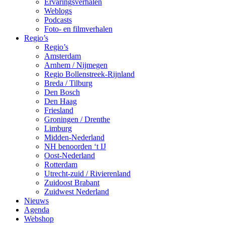
Ervaringsverhalen
Weblogs
Podcasts
Foto- en filmverhalen
Regio’s
Regio’s
Amsterdam
Arnhem / Nijmegen
Regio Bollenstreek-Rijnland
Breda / Tilburg
Den Bosch
Den Haag
Friesland
Groningen / Drenthe
Limburg
Midden-Nederland
NH benoorden ‘t IJ
Oost-Nederland
Rotterdam
Utrecht-zuid / Rivierenland
Zuidoost Brabant
Zuidwest Nederland
Nieuws
Agenda
Webshop