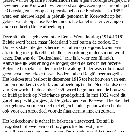
gebied van de Spaanse Nederlanden (het tegenwoordige België). De
bewoners van Koewacht waren eerst aangewezen op een noodkapel
te Overslag en later op een grenskapel op de Kruisstraat. In 1687
werd een nieuwe kapel in gebruik genomen in Koewacht op het
gebied van de Spaanse Nederlanden. De kapel is later vervangen
door een kerk (kleine afbeelding).
Deze situatie is gebleven tot de Eerste Wereldoorlog (1914-1918).
België werd bezet, maar Nederland bleef buiten de oorlog. De
Duitsers sloten de grens hermetisch af en op de grens kwam een
afrastering met prikkeldraad, die later ook nog onder stroom werd
gezet. Dat was de “Dodendraad” (zie link voor een filmpje).
Aanvankelijk was er nog de mogelijkheid de kerk in het bezette
België te bezoeken onder strikte bewaking. Later was er helemaal
geen personenverkeer tussen Nederland en België meer mogelijk.
Het kerkbestuur besloot in december 1915 tot het bouwen van een
houten noodkerk (zie link voor afbeelding) in het Nederlandse deel
van Koewacht. In december 1920 werd begonnen met de bouw van
de huidige kerk op Nederlands grondgebied. In mei 1922 werd dit
godshuis plechtig ingewijd. De gelovigen van Koewacht hebben het
kerkgebouw voor een deel met eigen handen gebouwd en hebben
ook voor een groot deel voor de financiering moeten zorgen.
Het kerkgebouw is geheel in baksteen uitgevoerd. De stijl is
neogotisch oftewel een omhoog gerichte bouwstijl met
kruisribgewelven en hoge ramen. Deze kerk, met drie traveeën, een