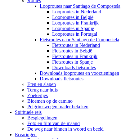
Routes
Looproutes naar Santiago de Compostela
Looproutes in Nederland
Looproutes in België
Looproutes in Frankrijk
Looproutes in Spanje
Looproutes in Portugal
Fietsroutes naar Santiago de Compostela
Fietsroutes in Nederland
Fietsroutes in België
Fietsroutes in Frankrijk
Fietsroutes in Spanje
Downloads fietsroutes
Downloads looproutes en voorzieningen
Downloads fietsroutes
Eten en slapen
Terug naar huis
Zoekertjes
Bloemen op de camino
Pelgrimswegen: nader bekeken
Spirituele reis
Bespiegelingen
Foto en film van de maand
De weg naar binnen in woord en beeld
Ervaringen