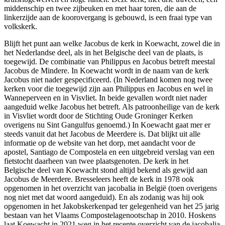
middenschip en twee zijbeuken en met haar toren, die aan de
linkerzijde aan de koorovergang is gebouwd, is een fraai type van
volkskerk.
Blijft het punt aan welke Jacobus de kerk in Koewacht, zowel die in
het Nederlandse deel, als in het Belgische deel van de plaats, is
toegewijd. De combinatie van Philippus en Jacobus betreft meestal
Jacobus de Mindere. In Koewacht wordt in de naam van de kerk
Jacobus niet nader gespecificeerd. (In Nederland komen nog twee
kerken voor die toegewijd zijn aan Philippus en Jacobus en wel in
Wanneperveen en in Visvliet. In beide gevallen wordt niet nader
aangeduid welke Jacobus het betreft. Als patroonheilige van de kerk
in Visvliet wordt door de Stichting Oude Groninger Kerken
overigens nu Sint Gangulfus genoemd.) In Koewacht gaat mer er
steeds vanuit dat het Jacobus de Meerdere is. Dat blijkt uit alle
informatie op de website van het dorp, met aandacht voor de
apostel, Santiago de Compostela en een uitgebreid verslag van een
fietstocht daarheen van twee plaatsgenoten. De kerk in het
Belgische deel van Koewacht stond altijd bekend als gewijd aan
Jacobus de Meerdere. Bresseleers heeft de kerk in 1978 ook
opgenomen in het overzicht van jacobalia in België (toen overigens
nog niet met dat woord aangeduid). En als zodanig was hij ook
opgenomen in het Jakobskerkenpad ter gelegenheid van het 25 jarig
bestaan van het Vlaams Compostelagenootschap in 2010. Hoskens
laat Koewacht in 2021 weg in het recente overzicht van de jacobalia