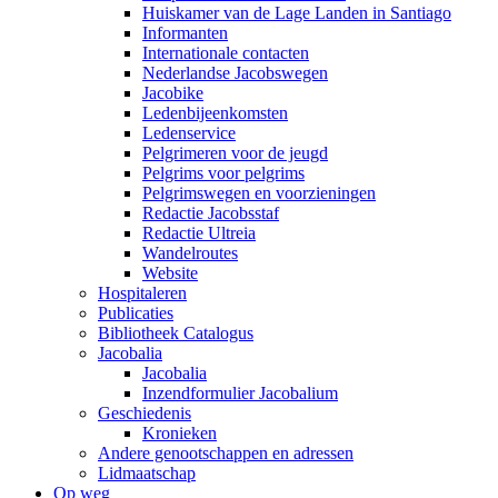
Huiskamer van de Lage Landen in Santiago
Informanten
Internationale contacten
Nederlandse Jacobswegen
Jacobike
Ledenbijeenkomsten
Ledenservice
Pelgrimeren voor de jeugd
Pelgrims voor pelgrims
Pelgrimswegen en voorzieningen
Redactie Jacobsstaf
Redactie Ultreia
Wandelroutes
Website
Hospitaleren
Publicaties
Bibliotheek Catalogus
Jacobalia
Jacobalia
Inzendformulier Jacobalium
Geschiedenis
Kronieken
Andere genootschappen en adressen
Lidmaatschap
Op weg