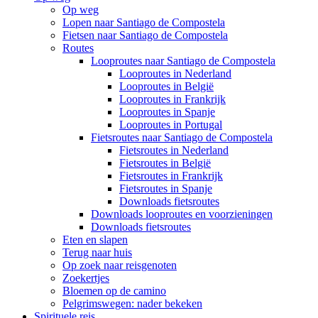
Op weg
Lopen naar Santiago de Compostela
Fietsen naar Santiago de Compostela
Routes
Looproutes naar Santiago de Compostela
Looproutes in Nederland
Looproutes in België
Looproutes in Frankrijk
Looproutes in Spanje
Looproutes in Portugal
Fietsroutes naar Santiago de Compostela
Fietsroutes in Nederland
Fietsroutes in België
Fietsroutes in Frankrijk
Fietsroutes in Spanje
Downloads fietsroutes
Downloads looproutes en voorzieningen
Downloads fietsroutes
Eten en slapen
Terug naar huis
Op zoek naar reisgenoten
Zoekertjes
Bloemen op de camino
Pelgrimswegen: nader bekeken
Spirituele reis