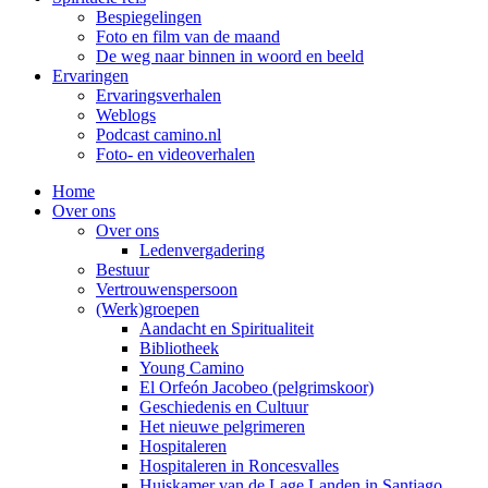
Bespiegelingen
Foto en film van de maand
De weg naar binnen in woord en beeld
Ervaringen
Ervaringsverhalen
Weblogs
Podcast camino.nl
Foto- en videoverhalen
Home
Over ons
Over ons
Ledenvergadering
Bestuur
Vertrouwenspersoon
(Werk)groepen
Aandacht en Spiritualiteit
Bibliotheek
Young Camino
El Orfeón Jacobeo (pelgrimskoor)
Geschiedenis en Cultuur
Het nieuwe pelgrimeren
Hospitaleren
Hospitaleren in Roncesvalles
Huiskamer van de Lage Landen in Santiago