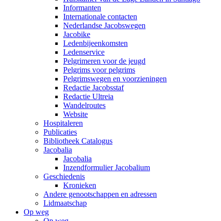
Informanten
Internationale contacten
Nederlandse Jacobswegen
Jacobike
Ledenbijeenkomsten
Ledenservice
Pelgrimeren voor de jeugd
Pelgrims voor pelgrims
Pelgrimswegen en voorzieningen
Redactie Jacobsstaf
Redactie Ultreia
Wandelroutes
Website
Hospitaleren
Publicaties
Bibliotheek Catalogus
Jacobalia
Jacobalia
Inzendformulier Jacobalium
Geschiedenis
Kronieken
Andere genootschappen en adressen
Lidmaatschap
Op weg
Op weg