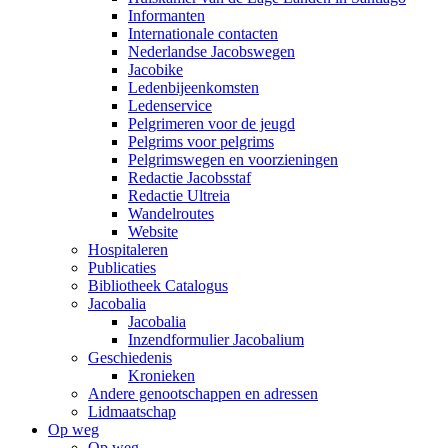
Informanten
Internationale contacten
Nederlandse Jacobswegen
Jacobike
Ledenbijeenkomsten
Ledenservice
Pelgrimeren voor de jeugd
Pelgrims voor pelgrims
Pelgrimswegen en voorzieningen
Redactie Jacobsstaf
Redactie Ultreia
Wandelroutes
Website
Hospitaleren
Publicaties
Bibliotheek Catalogus
Jacobalia
Jacobalia
Inzendformulier Jacobalium
Geschiedenis
Kronieken
Andere genootschappen en adressen
Lidmaatschap
Op weg
Op weg