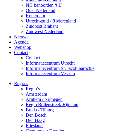
NH benoorden ‘t IJ
Oost-Nederland
Rotterdam
Utrecht-zuid / Rivierenland
Zuidoost Brabant
Zuidwest Nederland
Nieuws
Agenda
Webshop
Contact
Contact
Informatiecentrum Utrecht
Informatiecentrum St. Jacobiparochie
Informatiecentrum Vessem
Regio’s
Regio’s
Amsterdam
Arnhem / Nijmegen
Regio Bollenstreek-Rijnland
Breda / Tilburg
Den Bosch
Den Haag
Friesland
Groningen / Drenthe