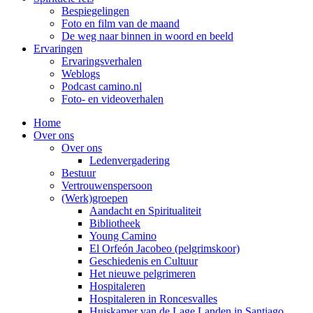
Bespiegelingen
Foto en film van de maand
De weg naar binnen in woord en beeld
Ervaringen
Ervaringsverhalen
Weblogs
Podcast camino.nl
Foto- en videoverhalen
Home
Over ons
Over ons
Ledenvergadering
Bestuur
Vertrouwenspersoon
(Werk)groepen
Aandacht en Spiritualiteit
Bibliotheek
Young Camino
El Orfeón Jacobeo (pelgrimskoor)
Geschiedenis en Cultuur
Het nieuwe pelgrimeren
Hospitaleren
Hospitaleren in Roncesvalles
Huiskamer van de Lage Landen in Santiago