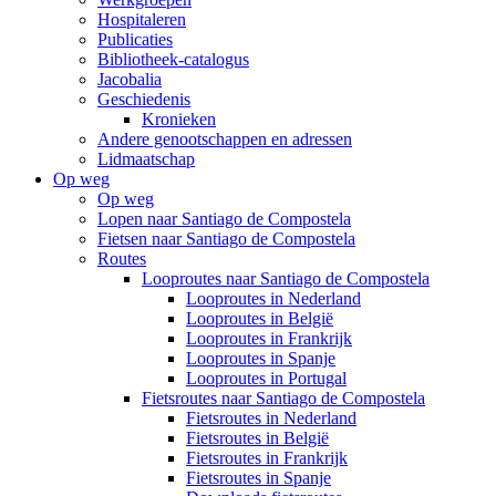
Hospitaleren
Publicaties
Bibliotheek-catalogus
Jacobalia
Geschiedenis
Kronieken
Andere genootschappen en adressen
Lidmaatschap
Op weg
Op weg
Lopen naar Santiago de Compostela
Fietsen naar Santiago de Compostela
Routes
Looproutes naar Santiago de Compostela
Looproutes in Nederland
Looproutes in België
Looproutes in Frankrijk
Looproutes in Spanje
Looproutes in Portugal
Fietsroutes naar Santiago de Compostela
Fietsroutes in Nederland
Fietsroutes in België
Fietsroutes in Frankrijk
Fietsroutes in Spanje