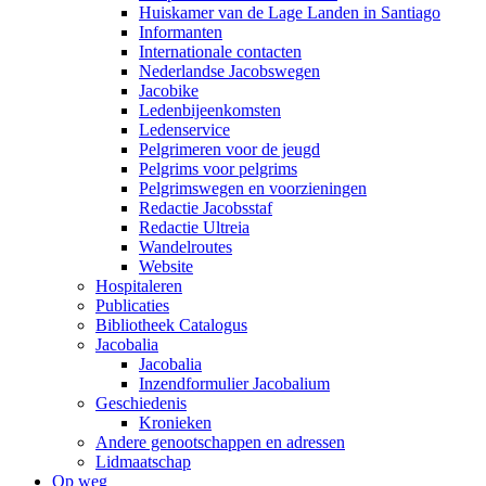
Huiskamer van de Lage Landen in Santiago
Informanten
Internationale contacten
Nederlandse Jacobswegen
Jacobike
Ledenbijeenkomsten
Ledenservice
Pelgrimeren voor de jeugd
Pelgrims voor pelgrims
Pelgrimswegen en voorzieningen
Redactie Jacobsstaf
Redactie Ultreia
Wandelroutes
Website
Hospitaleren
Publicaties
Bibliotheek Catalogus
Jacobalia
Jacobalia
Inzendformulier Jacobalium
Geschiedenis
Kronieken
Andere genootschappen en adressen
Lidmaatschap
Op weg