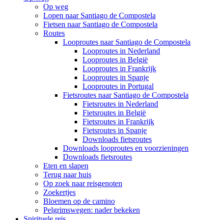
Op weg
Lopen naar Santiago de Compostela
Fietsen naar Santiago de Compostela
Routes
Looproutes naar Santiago de Compostela
Looproutes in Nederland
Looproutes in België
Looproutes in Frankrijk
Looproutes in Spanje
Looproutes in Portugal
Fietsroutes naar Santiago de Compostela
Fietsroutes in Nederland
Fietsroutes in België
Fietsroutes in Frankrijk
Fietsroutes in Spanje
Downloads fietsroutes
Downloads looproutes en voorzieningen
Downloads fietsroutes
Eten en slapen
Terug naar huis
Op zoek naar reisgenoten
Zoekertjes
Bloemen op de camino
Pelgrimswegen: nader bekeken
Spirituele reis