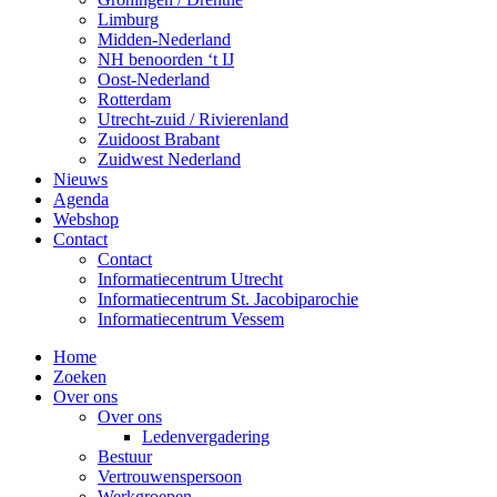
Limburg
Midden-Nederland
NH benoorden ‘t IJ
Oost-Nederland
Rotterdam
Utrecht-zuid / Rivierenland
Zuidoost Brabant
Zuidwest Nederland
Nieuws
Agenda
Webshop
Contact
Contact
Informatiecentrum Utrecht
Informatiecentrum St. Jacobiparochie
Informatiecentrum Vessem
Home
Zoeken
Over ons
Over ons
Ledenvergadering
Bestuur
Vertrouwenspersoon
Werkgroepen