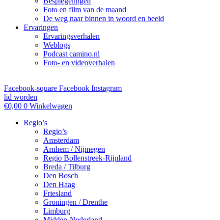
Bespiegelingen
Foto en film van de maand
De weg naar binnen in woord en beeld
Ervaringen
Ervaringsverhalen
Weblogs
Podcast camino.nl
Foto- en videoverhalen
Facebook-square
Facebook
Instagram
lid worden
€
0,00
0
Winkelwagen
Regio’s
Regio’s
Amsterdam
Arnhem / Nijmegen
Regio Bollenstreek-Rijnland
Breda / Tilburg
Den Bosch
Den Haag
Friesland
Groningen / Drenthe
Limburg
Midden-Nederland