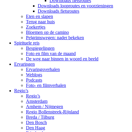
Downloads fietsroutes
Downloads looproutes en voorzieningen
Downloads fietsroutes
Eten en slapen
Terug naar huis
Zoekertjes
Bloemen op de camino
Pelgrimswegen: nader bekeken
Spirituele reis
Bespiegelingen
Foto en film van de maand
De weg naar binnen in woord en beeld
Ervaringen
Ervaringsverhalen
Weblogs
Podcasts
Foto- en filmverhalen
Regio’s
Regio’s
Amsterdam
Arnhem / Nijmegen
Regio Bollenstreek-Rijnland
Breda / Tilburg
Den Bosch
Den Haag