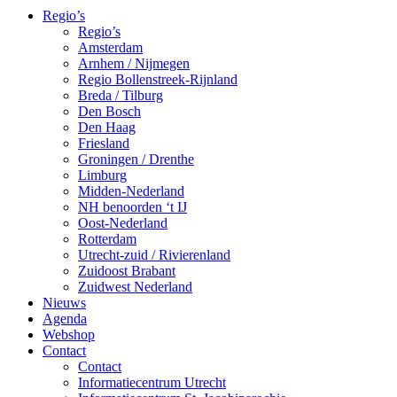
Regio’s
Regio’s
Amsterdam
Arnhem / Nijmegen
Regio Bollenstreek-Rijnland
Breda / Tilburg
Den Bosch
Den Haag
Friesland
Groningen / Drenthe
Limburg
Midden-Nederland
NH benoorden ‘t IJ
Oost-Nederland
Rotterdam
Utrecht-zuid / Rivierenland
Zuidoost Brabant
Zuidwest Nederland
Nieuws
Agenda
Webshop
Contact
Contact
Informatiecentrum Utrecht