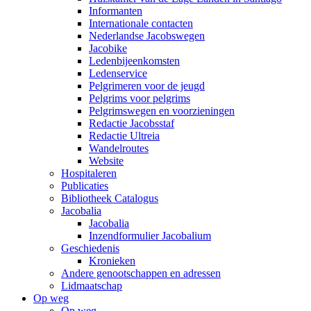
Informanten
Internationale contacten
Nederlandse Jacobswegen
Jacobike
Ledenbijeenkomsten
Ledenservice
Pelgrimeren voor de jeugd
Pelgrims voor pelgrims
Pelgrimswegen en voorzieningen
Redactie Jacobsstaf
Redactie Ultreia
Wandelroutes
Website
Hospitaleren
Publicaties
Bibliotheek Catalogus
Jacobalia
Jacobalia
Inzendformulier Jacobalium
Geschiedenis
Kronieken
Andere genootschappen en adressen
Lidmaatschap
Op weg
Op weg