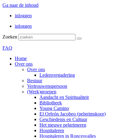
Ga naar de inhoud
inloggen
inloggen
Zoeken
FAQ
Home
Over ons
Over ons
Ledenvergadering
Bestuur
Vertrouwenspersoon
(Werk)groepen
Aandacht en Spiritualiteit
Bibliotheek
Young Camino
El Orfeón Jacobeo (pelgrimskoor)
Geschiedenis en Cultuur
Het nieuwe pelgrimeren
Hospitaleren
Hospitaleren in Roncesvalles