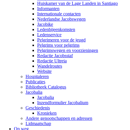
Huiskamer van de Lage Landen in Santiago
Informanten
Internationale contacten
Nederlandse Jacobswegen
Jacobike
Ledenbijeenkomsten
Ledenservice
Pelgrimeren voor de jeugd
Pelgrims voor pelgrims
Pelgrimswegen en voorzieningen
Redactie Jacobsstaf
Redactie Ultreia
Wandelroutes
Website
Hospitaleren
Publicaties
Bibliotheek Catalogus
Jacobalia
Jacobalia
Inzendformulier Jacobalium
Geschiedenis
Kronieken
Andere genootschappen en adressen
Lidmaatschap
Op weg