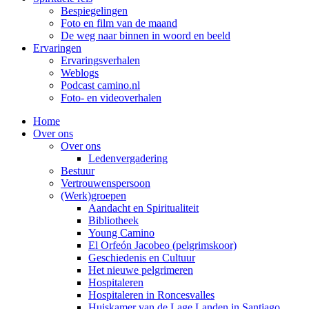
Bespiegelingen
Foto en film van de maand
De weg naar binnen in woord en beeld
Ervaringen
Ervaringsverhalen
Weblogs
Podcast camino.nl
Foto- en videoverhalen
Home
Over ons
Over ons
Ledenvergadering
Bestuur
Vertrouwenspersoon
(Werk)groepen
Aandacht en Spiritualiteit
Bibliotheek
Young Camino
El Orfeón Jacobeo (pelgrimskoor)
Geschiedenis en Cultuur
Het nieuwe pelgrimeren
Hospitaleren
Hospitaleren in Roncesvalles
Huiskamer van de Lage Landen in Santiago