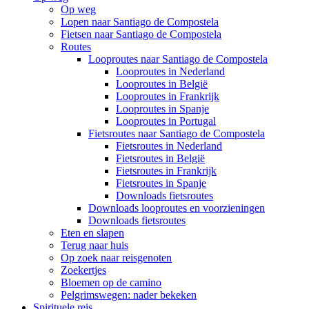
Op weg
Lopen naar Santiago de Compostela
Fietsen naar Santiago de Compostela
Routes
Looproutes naar Santiago de Compostela
Looproutes in Nederland
Looproutes in België
Looproutes in Frankrijk
Looproutes in Spanje
Looproutes in Portugal
Fietsroutes naar Santiago de Compostela
Fietsroutes in Nederland
Fietsroutes in België
Fietsroutes in Frankrijk
Fietsroutes in Spanje
Downloads fietsroutes
Downloads looproutes en voorzieningen
Downloads fietsroutes
Eten en slapen
Terug naar huis
Op zoek naar reisgenoten
Zoekertjes
Bloemen op de camino
Pelgrimswegen: nader bekeken
Spirituele reis