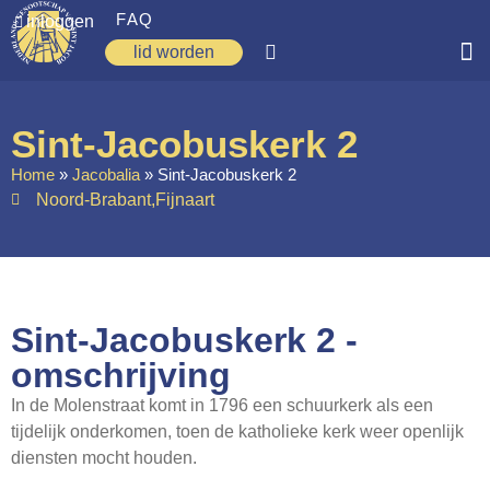
FAQ
inloggen
lid worden
Home
Sint-Jacobuskerk 2
Zoeken
Home
»
Jacobalia
»
Sint-Jacobuskerk 2
Noord-Brabant
,
Fijnaart
Over ons
Op weg
Spirituele reis
Sint-Jacobuskerk 2 -
Ervaringen
omschrijving
Regio’s
In de Molenstraat komt in 1796 een schuurkerk als een
Nieuws
tijdelijk onderkomen, toen de katholieke kerk weer openlijk
diensten mocht houden.
Agenda