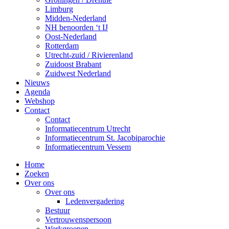
Limburg
Midden-Nederland
NH benoorden ‘t IJ
Oost-Nederland
Rotterdam
Utrecht-zuid / Rivierenland
Zuidoost Brabant
Zuidwest Nederland
Nieuws
Agenda
Webshop
Contact
Contact
Informatiecentrum Utrecht
Informatiecentrum St. Jacobiparochie
Informatiecentrum Vessem
Home
Zoeken
Over ons
Over ons
Ledenvergadering
Bestuur
Vertrouwenspersoon
Werkgroepen