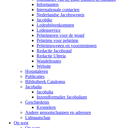
Informanten
Internationale contacten
Nederlandse Jacobswegen
Jacobike
Ledenbijeenkomsten
Ledenservice
Pelgrimeren voor de jeugd
Pelgrims voor pelgrims
Pelgrimswegen en voorzieningen
Redactie Jacobsstaf
Redactie Ultreia
Wandelroutes
Website
Hospitaleren
Publicaties
Bibliotheek Catalogus
Jacobalia
Jacobalia
Inzendformulier Jacobalium
Geschiedenis
Kronieken
Andere genootschappen en adressen
Lidmaatschap
Op weg
Op weg