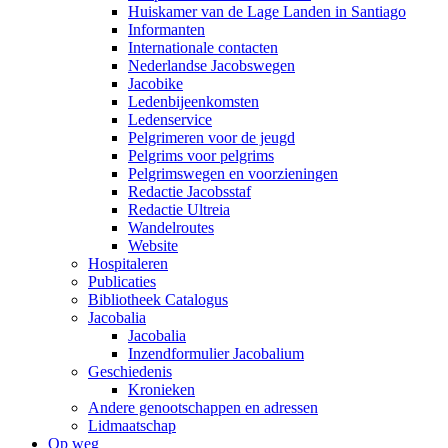
Huiskamer van de Lage Landen in Santiago
Informanten
Internationale contacten
Nederlandse Jacobswegen
Jacobike
Ledenbijeenkomsten
Ledenservice
Pelgrimeren voor de jeugd
Pelgrims voor pelgrims
Pelgrimswegen en voorzieningen
Redactie Jacobsstaf
Redactie Ultreia
Wandelroutes
Website
Hospitaleren
Publicaties
Bibliotheek Catalogus
Jacobalia
Jacobalia
Inzendformulier Jacobalium
Geschiedenis
Kronieken
Andere genootschappen en adressen
Lidmaatschap
Op weg