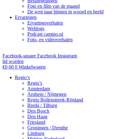
Bespiegelingen
Foto en film van de maand
De weg naar binnen in woord en beeld
Ervaringen
Ervaringsverhalen
Weblogs
Podcast camino.nl
Foto- en videoverhalen
Facebook-square
Facebook
Instagram
lid worden
€
0,00
0
Winkelwagen
Regio’s
Regio’s
Amsterdam
Arnhem / Nijmegen
Regio Bollenstreek-Rijnland
Breda / Tilburg
Den Bosch
Den Haag
Friesland
Groningen / Drenthe
Limburg
Midden-Nederland