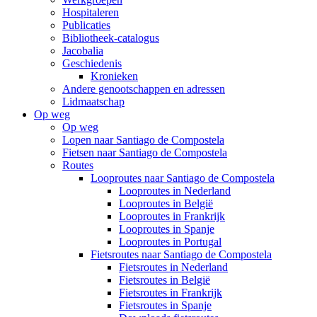
Hospitaleren
Publicaties
Bibliotheek-catalogus
Jacobalia
Geschiedenis
Kronieken
Andere genootschappen en adressen
Lidmaatschap
Op weg
Op weg
Lopen naar Santiago de Compostela
Fietsen naar Santiago de Compostela
Routes
Looproutes naar Santiago de Compostela
Looproutes in Nederland
Looproutes in België
Looproutes in Frankrijk
Looproutes in Spanje
Looproutes in Portugal
Fietsroutes naar Santiago de Compostela
Fietsroutes in Nederland
Fietsroutes in België
Fietsroutes in Frankrijk
Fietsroutes in Spanje