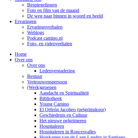
Bespiegelingen
Foto en film van de maand
De weg naar binnen in woord en beeld
Ervaringen
Ervaringsverhalen
Weblogs
Podcast camino.nl
Foto- en videoverhalen
Home
Over ons
Over ons
Ledenvergadering
Bestuur
Vertrouwenspersoon
(Werk)groepen
Aandacht en Spiritualiteit
Bibliotheek
Young Camino
El Orfeón Jacobeo (pelgrimskoor)
Geschiedenis en Cultuur
Het nieuwe pelgrimeren
Hospitaleren
Hospitaleren in Roncesvalles
Huiskamer van de Lage Landen in Santiago