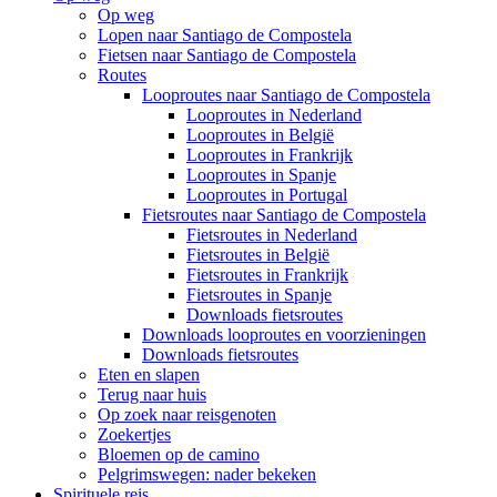
Op weg
Lopen naar Santiago de Compostela
Fietsen naar Santiago de Compostela
Routes
Looproutes naar Santiago de Compostela
Looproutes in Nederland
Looproutes in België
Looproutes in Frankrijk
Looproutes in Spanje
Looproutes in Portugal
Fietsroutes naar Santiago de Compostela
Fietsroutes in Nederland
Fietsroutes in België
Fietsroutes in Frankrijk
Fietsroutes in Spanje
Downloads fietsroutes
Downloads looproutes en voorzieningen
Downloads fietsroutes
Eten en slapen
Terug naar huis
Op zoek naar reisgenoten
Zoekertjes
Bloemen op de camino
Pelgrimswegen: nader bekeken
Spirituele reis