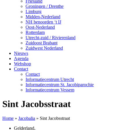
Friesland
Groningen / Drenthe
Limburg
Midden-Nederland
NH benoorden ‘t IJ
Oost-Nederland
Rotterdam
Utrecht-zuid / Rivierenland
Zuidoost Brabant
Zuidwest Nederland
Nieuws
Agenda
Webshop
Contact
Contact
Informatiecentrum Utrecht
Informatiecentrum St. Jacobiparochie
Informatiecentrum Vessem
Sint Jacobsstraat
Home
»
Jacobalia
»
Sint Jacobsstraat
Gelderland
,