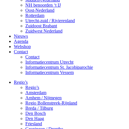
NH benoorden ‘t IJ
Oost-Nederland
Rotterdam
Utrecht-zuid / Rivierenland
Zuidoost Brabant
Zuidwest Nederland
Nieuws
Agenda
Webshop
Contact
Contact
Informatiecentrum Utrecht
Informatiecentrum St. Jacobiparochie
Informatiecentrum Vessem
Regio’s
Regio’s
Amsterdam
Arnhem / Nijmegen
Regio Bollenstreek-Rijnland
Breda / Tilburg
Den Bosch
Den Haag
Friesland
Groningen / Drenthe