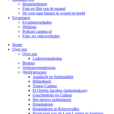
Bespiegelingen
Foto en film van de maand
De weg naar binnen in woord en beeld
Ervaringen
Ervaringsverhalen
Weblogs
Podcast camino.nl
Foto- en videoverhalen
Home
Over ons
Over ons
Ledenvergadering
Bestuur
Vertrouwenspersoon
(Werk)groepen
Aandacht en Spiritualiteit
Bibliotheek
Young Camino
El Orfeón Jacobeo (pelgrimskoor)
Geschiedenis en Cultuur
Het nieuwe pelgrimeren
Hospitaleren
Hospitaleren in Roncesvalles
Huiskamer van de Lage Landen in Santiago