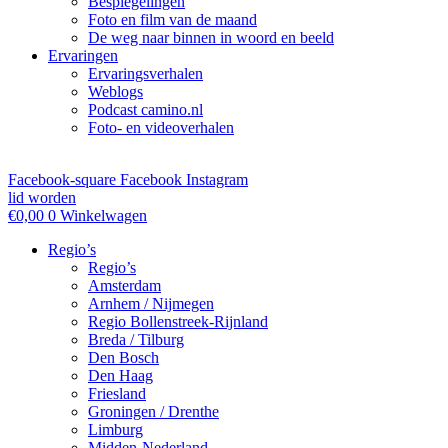
Bespiegelingen
Foto en film van de maand
De weg naar binnen in woord en beeld
Ervaringen
Ervaringsverhalen
Weblogs
Podcast camino.nl
Foto- en videoverhalen
Facebook-square
Facebook
Instagram
lid worden
€
0,00
0
Winkelwagen
Regio’s
Regio’s
Amsterdam
Arnhem / Nijmegen
Regio Bollenstreek-Rijnland
Breda / Tilburg
Den Bosch
Den Haag
Friesland
Groningen / Drenthe
Limburg
Midden-Nederland