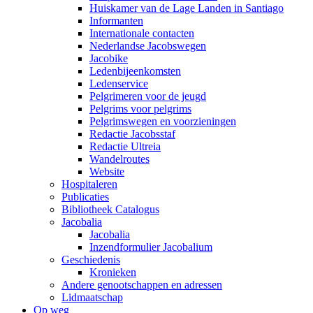
Huiskamer van de Lage Landen in Santiago
Informanten
Internationale contacten
Nederlandse Jacobswegen
Jacobike
Ledenbijeenkomsten
Ledenservice
Pelgrimeren voor de jeugd
Pelgrims voor pelgrims
Pelgrimswegen en voorzieningen
Redactie Jacobsstaf
Redactie Ultreia
Wandelroutes
Website
Hospitaleren
Publicaties
Bibliotheek Catalogus
Jacobalia
Jacobalia
Inzendformulier Jacobalium
Geschiedenis
Kronieken
Andere genootschappen en adressen
Lidmaatschap
Op weg