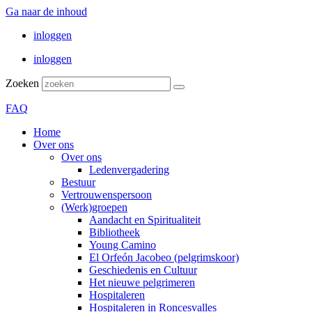
Ga naar de inhoud
inloggen
inloggen
Zoeken
FAQ
Home
Over ons
Over ons
Ledenvergadering
Bestuur
Vertrouwenspersoon
(Werk)groepen
Aandacht en Spiritualiteit
Bibliotheek
Young Camino
El Orfeón Jacobeo (pelgrimskoor)
Geschiedenis en Cultuur
Het nieuwe pelgrimeren
Hospitaleren
Hospitaleren in Roncesvalles