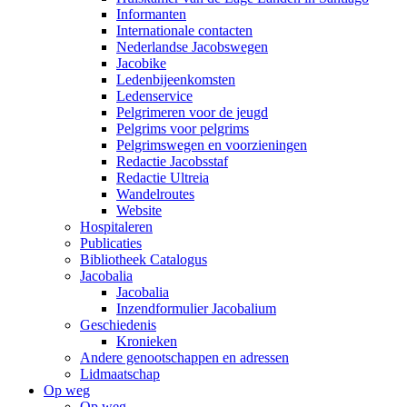
Informanten
Internationale contacten
Nederlandse Jacobswegen
Jacobike
Ledenbijeenkomsten
Ledenservice
Pelgrimeren voor de jeugd
Pelgrims voor pelgrims
Pelgrimswegen en voorzieningen
Redactie Jacobsstaf
Redactie Ultreia
Wandelroutes
Website
Hospitaleren
Publicaties
Bibliotheek Catalogus
Jacobalia
Jacobalia
Inzendformulier Jacobalium
Geschiedenis
Kronieken
Andere genootschappen en adressen
Lidmaatschap
Op weg
Op weg