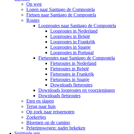
Op weg
Lopen naar Santiago de Compostela
Fietsen naar Santiago de Compostela
Routes
Looproutes naar Santiago de Compostela
Looproutes in Nederland
Looproutes in België
Looproutes in Frankrijk
Looproutes in Spanje
Looproutes in Portugal
Fietsroutes naar Santiago de Compostela
Fietsroutes in Nederland
Fietsroutes in België
Fietsroutes in Frankrijk
Fietsroutes in Spanje
Downloads fietsroutes
Downloads looproutes en voorzieningen
Downloads fietsroutes
Eten en slapen
Terug naar huis
Op zoek naar reisgenoten
Zoekertjes
Bloemen op de camino
Pelgrimswegen: nader bekeken
Spirituele reis