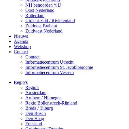
NH benoorden ‘t IJ
Oost-Nederland
Rotterdam
Utrecht-zuid / Rivierenland
Zuidoost Brabant
Zuidwest Nederland
Nieuws
Agenda
Webshop
Contact
Contact
Informatiecentrum Utrecht
Informatiecentrum St. Jacobiparochie
Informatiecentrum Vessem
Regio’s
Regio’s
Amsterdam
Arnhem / Nijmegen
Regio Bollenstreek-Rijnland
Breda / Tilburg
Den Bosch
Den Haag
Friesland
Groningen / Drenthe