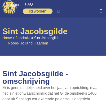
FAQ
inloggen
lid worden
Home
Sint Jacobsgilde
Zoeken
Home
»
Jacobalia
»
Sint Jacobsgilde
Noord-Holland
,
Haarlem
Over ons
Op weg
Spirituele reis
Sint Jacobsgilde -
Ervaringen
omschrijving
Regio’s
Er is geen duidelijkheid over het jaar van oprichting, maar
Nieuws
het is niet onwaarschijnlijk dat het Gilde omstreeks 1400
door uit Santiago terugkerende pelgrims is opgericht.
Agenda