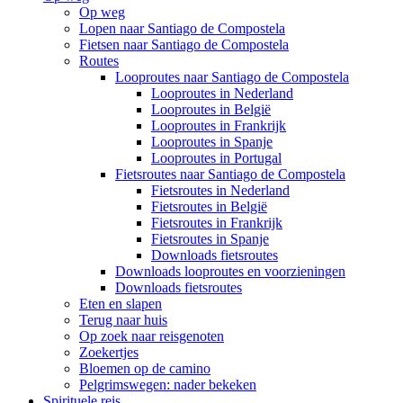
Op weg
Lopen naar Santiago de Compostela
Fietsen naar Santiago de Compostela
Routes
Looproutes naar Santiago de Compostela
Looproutes in Nederland
Looproutes in België
Looproutes in Frankrijk
Looproutes in Spanje
Looproutes in Portugal
Fietsroutes naar Santiago de Compostela
Fietsroutes in Nederland
Fietsroutes in België
Fietsroutes in Frankrijk
Fietsroutes in Spanje
Downloads fietsroutes
Downloads looproutes en voorzieningen
Downloads fietsroutes
Eten en slapen
Terug naar huis
Op zoek naar reisgenoten
Zoekertjes
Bloemen op de camino
Pelgrimswegen: nader bekeken
Spirituele reis