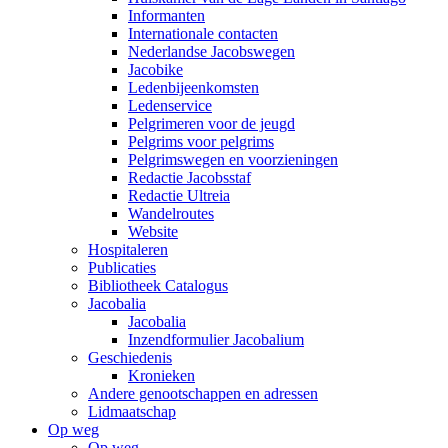
Informanten
Internationale contacten
Nederlandse Jacobswegen
Jacobike
Ledenbijeenkomsten
Ledenservice
Pelgrimeren voor de jeugd
Pelgrims voor pelgrims
Pelgrimswegen en voorzieningen
Redactie Jacobsstaf
Redactie Ultreia
Wandelroutes
Website
Hospitaleren
Publicaties
Bibliotheek Catalogus
Jacobalia
Jacobalia
Inzendformulier Jacobalium
Geschiedenis
Kronieken
Andere genootschappen en adressen
Lidmaatschap
Op weg
Op weg