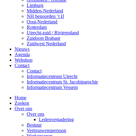
Limburg
Midden-Nederland
NH benoorden ‘t IJ
Oost-Nederland
Rotterdam
Utrecht-zuid / Rivierenland
Zuidoost Brabant
Zuidwest Nederland
Nieuws
Agenda
Webshop
Contact
Contact
Informatiecentrum Utrecht
Informatiecentrum St. Jacobiparochie
Informatiecentrum Vessem
Home
Zoeken
Over ons
Over ons
Ledenvergadering
Bestuur
Vertrouwenspersoon
Werkgroepen