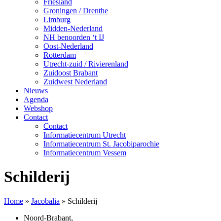
Friesland
Groningen / Drenthe
Limburg
Midden-Nederland
NH benoorden ‘t IJ
Oost-Nederland
Rotterdam
Utrecht-zuid / Rivierenland
Zuidoost Brabant
Zuidwest Nederland
Nieuws
Agenda
Webshop
Contact
Contact
Informatiecentrum Utrecht
Informatiecentrum St. Jacobiparochie
Informatiecentrum Vessem
Schilderij
Home
»
Jacobalia
»
Schilderij
Noord-Brabant
,