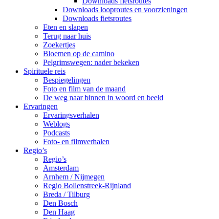
Downloads fietsroutes
Downloads looproutes en voorzieningen
Downloads fietsroutes
Eten en slapen
Terug naar huis
Zoekertjes
Bloemen op de camino
Pelgrimswegen: nader bekeken
Spirituele reis
Bespiegelingen
Foto en film van de maand
De weg naar binnen in woord en beeld
Ervaringen
Ervaringsverhalen
Weblogs
Podcasts
Foto- en filmverhalen
Regio’s
Regio’s
Amsterdam
Arnhem / Nijmegen
Regio Bollenstreek-Rijnland
Breda / Tilburg
Den Bosch
Den Haag