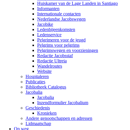
Huiskamer van de Lage Landen in Santiago
Informanten
Internationale contacten
Nederlandse Jacobswegen
Jacobike
Ledenbijeenkomsten
Ledenservice
Pelgrimeren voor de jeugd
Pelgrims voor pelgrims
Pelgrimswegen en voorzieningen
Redactie Jacobsstaf
Redactie Ultreia
Wandelroutes
Website
Hospitaleren
Publicaties
Bibliotheek Catalogus
Jacobalia
Jacobalia
Inzendformulier Jacobalium
Geschiedenis
Kronieken
Andere genootschappen en adressen
Lidmaatschap
Op weg