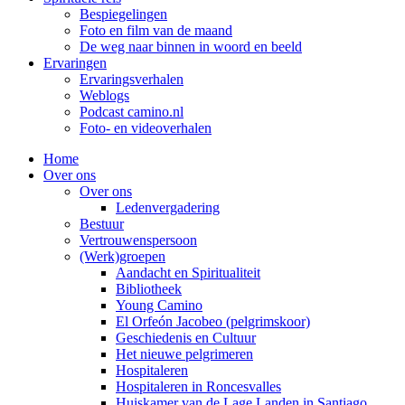
Bespiegelingen
Foto en film van de maand
De weg naar binnen in woord en beeld
Ervaringen
Ervaringsverhalen
Weblogs
Podcast camino.nl
Foto- en videoverhalen
Home
Over ons
Over ons
Ledenvergadering
Bestuur
Vertrouwenspersoon
(Werk)groepen
Aandacht en Spiritualiteit
Bibliotheek
Young Camino
El Orfeón Jacobeo (pelgrimskoor)
Geschiedenis en Cultuur
Het nieuwe pelgrimeren
Hospitaleren
Hospitaleren in Roncesvalles
Huiskamer van de Lage Landen in Santiago