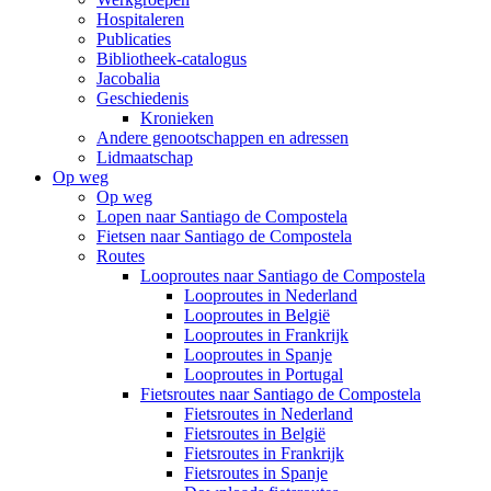
Hospitaleren
Publicaties
Bibliotheek-catalogus
Jacobalia
Geschiedenis
Kronieken
Andere genootschappen en adressen
Lidmaatschap
Op weg
Op weg
Lopen naar Santiago de Compostela
Fietsen naar Santiago de Compostela
Routes
Looproutes naar Santiago de Compostela
Looproutes in Nederland
Looproutes in België
Looproutes in Frankrijk
Looproutes in Spanje
Looproutes in Portugal
Fietsroutes naar Santiago de Compostela
Fietsroutes in Nederland
Fietsroutes in België
Fietsroutes in Frankrijk
Fietsroutes in Spanje