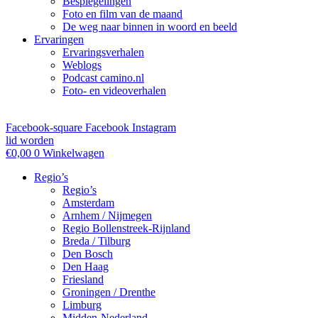
Bespiegelingen
Foto en film van de maand
De weg naar binnen in woord en beeld
Ervaringen
Ervaringsverhalen
Weblogs
Podcast camino.nl
Foto- en videoverhalen
Facebook-square
Facebook
Instagram
lid worden
€
0,00
0
Winkelwagen
Regio’s
Regio’s
Amsterdam
Arnhem / Nijmegen
Regio Bollenstreek-Rijnland
Breda / Tilburg
Den Bosch
Den Haag
Friesland
Groningen / Drenthe
Limburg
Midden-Nederland