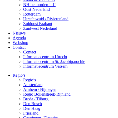
NH benoorden ‘t IJ
Oost-Nederland
Rotterdam
Utrecht-zuid / Rivierenland
Zuidoost Brabant
Zuidwest Nederland
Nieuws
Agenda
Webshop
Contact
Contact
Informatiecentrum Utrecht
Informatiecentrum St. Jacobiparochie
Informatiecentrum Vessem
Regio’s
Regio’s
Amsterdam
Arnhem / Nijmegen
Regio Bollenstreek-Rijnland
Breda / Tilburg
Den Bosch
Den Haag
Friesland
Groningen / Drenthe