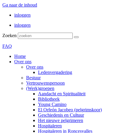
Ga naar de inhoud
inloggen
inloggen
Zoeken
FAQ
Home
Over ons
Over ons
Ledenvergadering
Bestuur
Vertrouwenspersoon
(Werk)groepen
Aandacht en Spiritualiteit
Bibliotheek
Young Camino
El Orfeón Jacobeo (pelgrimskoor)
Geschiedenis en Cultuur
Het nieuwe pelgrimeren
Hospitaleren
Hospitaleren in Roncesvalles