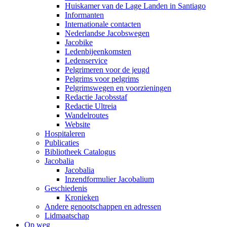
Huiskamer van de Lage Landen in Santiago
Informanten
Internationale contacten
Nederlandse Jacobswegen
Jacobike
Ledenbijeenkomsten
Ledenservice
Pelgrimeren voor de jeugd
Pelgrims voor pelgrims
Pelgrimswegen en voorzieningen
Redactie Jacobsstaf
Redactie Ultreia
Wandelroutes
Website
Hospitaleren
Publicaties
Bibliotheek Catalogus
Jacobalia
Jacobalia
Inzendformulier Jacobalium
Geschiedenis
Kronieken
Andere genootschappen en adressen
Lidmaatschap
Op weg