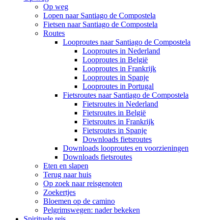
Op weg
Lopen naar Santiago de Compostela
Fietsen naar Santiago de Compostela
Routes
Looproutes naar Santiago de Compostela
Looproutes in Nederland
Looproutes in België
Looproutes in Frankrijk
Looproutes in Spanje
Looproutes in Portugal
Fietsroutes naar Santiago de Compostela
Fietsroutes in Nederland
Fietsroutes in België
Fietsroutes in Frankrijk
Fietsroutes in Spanje
Downloads fietsroutes
Downloads looproutes en voorzieningen
Downloads fietsroutes
Eten en slapen
Terug naar huis
Op zoek naar reisgenoten
Zoekertjes
Bloemen op de camino
Pelgrimswegen: nader bekeken
Spirituele reis