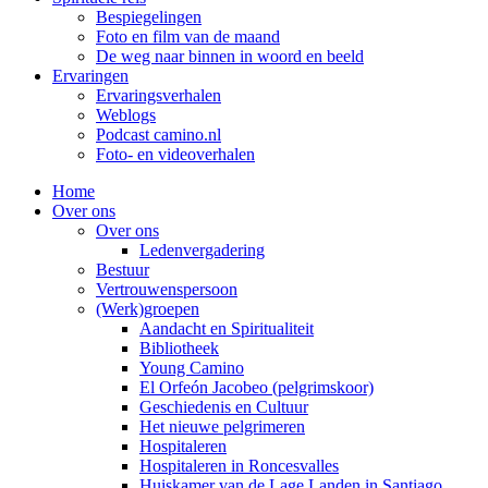
Bespiegelingen
Foto en film van de maand
De weg naar binnen in woord en beeld
Ervaringen
Ervaringsverhalen
Weblogs
Podcast camino.nl
Foto- en videoverhalen
Home
Over ons
Over ons
Ledenvergadering
Bestuur
Vertrouwenspersoon
(Werk)groepen
Aandacht en Spiritualiteit
Bibliotheek
Young Camino
El Orfeón Jacobeo (pelgrimskoor)
Geschiedenis en Cultuur
Het nieuwe pelgrimeren
Hospitaleren
Hospitaleren in Roncesvalles
Huiskamer van de Lage Landen in Santiago