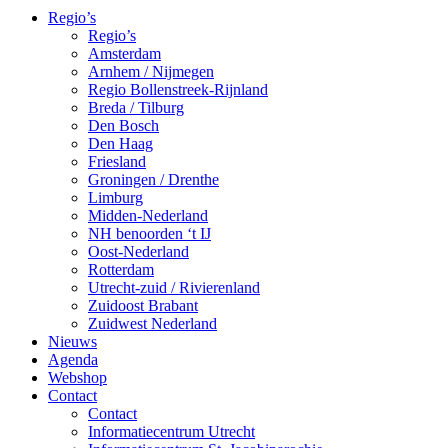
Regio’s
Regio’s
Amsterdam
Arnhem / Nijmegen
Regio Bollenstreek-Rijnland
Breda / Tilburg
Den Bosch
Den Haag
Friesland
Groningen / Drenthe
Limburg
Midden-Nederland
NH benoorden ‘t IJ
Oost-Nederland
Rotterdam
Utrecht-zuid / Rivierenland
Zuidoost Brabant
Zuidwest Nederland
Nieuws
Agenda
Webshop
Contact
Contact
Informatiecentrum Utrecht