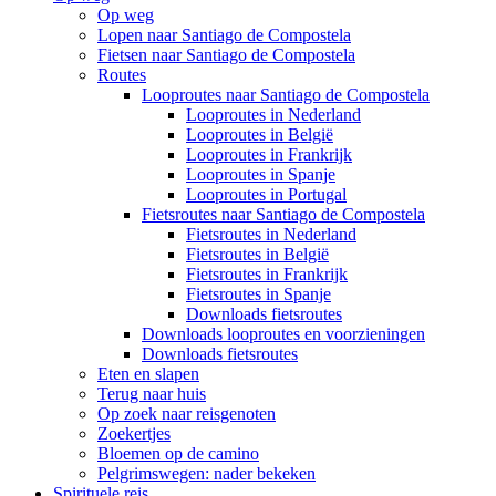
Op weg
Lopen naar Santiago de Compostela
Fietsen naar Santiago de Compostela
Routes
Looproutes naar Santiago de Compostela
Looproutes in Nederland
Looproutes in België
Looproutes in Frankrijk
Looproutes in Spanje
Looproutes in Portugal
Fietsroutes naar Santiago de Compostela
Fietsroutes in Nederland
Fietsroutes in België
Fietsroutes in Frankrijk
Fietsroutes in Spanje
Downloads fietsroutes
Downloads looproutes en voorzieningen
Downloads fietsroutes
Eten en slapen
Terug naar huis
Op zoek naar reisgenoten
Zoekertjes
Bloemen op de camino
Pelgrimswegen: nader bekeken
Spirituele reis