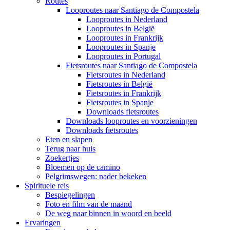
Routes
Looproutes naar Santiago de Compostela
Looproutes in Nederland
Looproutes in België
Looproutes in Frankrijk
Looproutes in Spanje
Looproutes in Portugal
Fietsroutes naar Santiago de Compostela
Fietsroutes in Nederland
Fietsroutes in België
Fietsroutes in Frankrijk
Fietsroutes in Spanje
Downloads fietsroutes
Downloads looproutes en voorzieningen
Downloads fietsroutes
Eten en slapen
Terug naar huis
Zoekertjes
Bloemen op de camino
Pelgrimswegen: nader bekeken
Spirituele reis
Bespiegelingen
Foto en film van de maand
De weg naar binnen in woord en beeld
Ervaringen