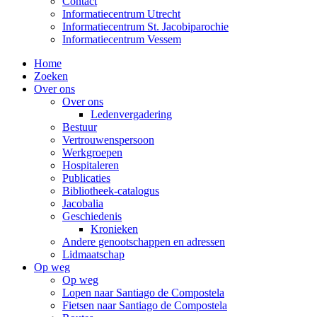
Contact
Informatiecentrum Utrecht
Informatiecentrum St. Jacobiparochie
Informatiecentrum Vessem
Home
Zoeken
Over ons
Over ons
Ledenvergadering
Bestuur
Vertrouwenspersoon
Werkgroepen
Hospitaleren
Publicaties
Bibliotheek-catalogus
Jacobalia
Geschiedenis
Kronieken
Andere genootschappen en adressen
Lidmaatschap
Op weg
Op weg
Lopen naar Santiago de Compostela
Fietsen naar Santiago de Compostela