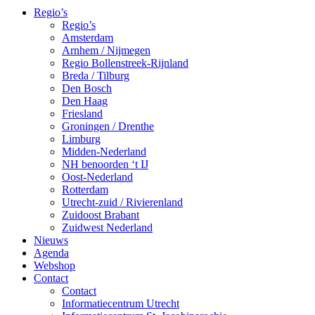
Regio’s
Regio’s
Amsterdam
Arnhem / Nijmegen
Regio Bollenstreek-Rijnland
Breda / Tilburg
Den Bosch
Den Haag
Friesland
Groningen / Drenthe
Limburg
Midden-Nederland
NH benoorden ‘t IJ
Oost-Nederland
Rotterdam
Utrecht-zuid / Rivierenland
Zuidoost Brabant
Zuidwest Nederland
Nieuws
Agenda
Webshop
Contact
Contact
Informatiecentrum Utrecht