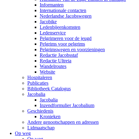
Informanten
Internationale contacten
Nederlandse Jacobswegen
Jacobike
Ledenbijeenkomsten
Ledenservice
Pelgrimeren voor de jeugd
Pelgrims voor pelgrims
Pelgrimswegen en voorzieningen
Redactie Jacobsstaf
Redactie Ultreia
Wandelroutes
Website
Hospitaleren
Publicaties
Bibliotheek Catalogus
Jacobalia
Jacobalia
Inzendformulier Jacobalium
Geschiedenis
Kronieken
Andere genootschappen en adressen
Lidmaatschap
Op weg
Op weg