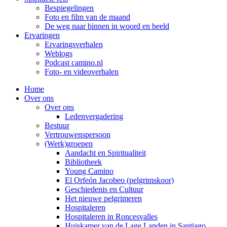
Bespiegelingen
Foto en film van de maand
De weg naar binnen in woord en beeld
Ervaringen
Ervaringsverhalen
Weblogs
Podcast camino.nl
Foto- en videoverhalen
Home
Over ons
Over ons
Ledenvergadering
Bestuur
Vertrouwenspersoon
(Werk)groepen
Aandacht en Spiritualiteit
Bibliotheek
Young Camino
El Orfeón Jacobeo (pelgrimskoor)
Geschiedenis en Cultuur
Het nieuwe pelgrimeren
Hospitaleren
Hospitaleren in Roncesvalles
Huiskamer van de Lage Landen in Santiago