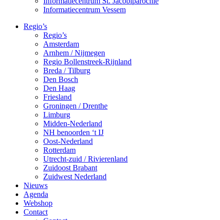
Informatiecentrum St. Jacobiparochie
Informatiecentrum Vessem
Regio’s
Regio’s
Amsterdam
Arnhem / Nijmegen
Regio Bollenstreek-Rijnland
Breda / Tilburg
Den Bosch
Den Haag
Friesland
Groningen / Drenthe
Limburg
Midden-Nederland
NH benoorden ‘t IJ
Oost-Nederland
Rotterdam
Utrecht-zuid / Rivierenland
Zuidoost Brabant
Zuidwest Nederland
Nieuws
Agenda
Webshop
Contact