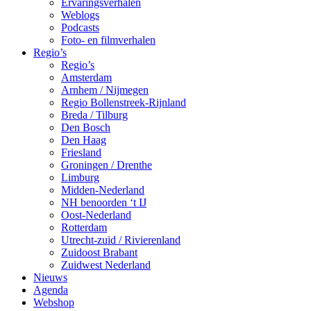
Ervaringsverhalen
Weblogs
Podcasts
Foto- en filmverhalen
Regio’s
Regio’s
Amsterdam
Arnhem / Nijmegen
Regio Bollenstreek-Rijnland
Breda / Tilburg
Den Bosch
Den Haag
Friesland
Groningen / Drenthe
Limburg
Midden-Nederland
NH benoorden ‘t IJ
Oost-Nederland
Rotterdam
Utrecht-zuid / Rivierenland
Zuidoost Brabant
Zuidwest Nederland
Nieuws
Agenda
Webshop