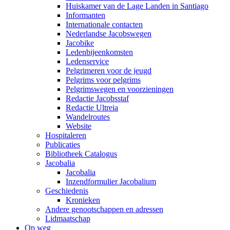
Huiskamer van de Lage Landen in Santiago
Informanten
Internationale contacten
Nederlandse Jacobswegen
Jacobike
Ledenbijeenkomsten
Ledenservice
Pelgrimeren voor de jeugd
Pelgrims voor pelgrims
Pelgrimswegen en voorzieningen
Redactie Jacobsstaf
Redactie Ultreia
Wandelroutes
Website
Hospitaleren
Publicaties
Bibliotheek Catalogus
Jacobalia
Jacobalia
Inzendformulier Jacobalium
Geschiedenis
Kronieken
Andere genootschappen en adressen
Lidmaatschap
Op weg