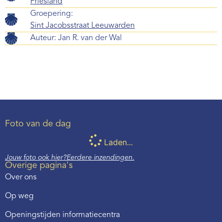
Friesland
Groepering:
Sint Jacobsstraat Leeuwarden
Auteur:
Jan R. van der Wal
Foto van de dag
Laden...
Jouw foto ook hier?
Eerdere inzendingen.
Overige pagina's
Over ons
Op weg
Openingstijden informatiecentra