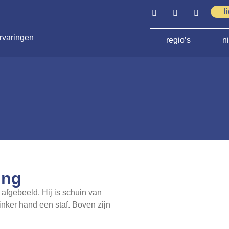
l
rvaringen
regio’s
n
ing
afgebeeld. Hij is schuin van
linker hand een staf. Boven zijn