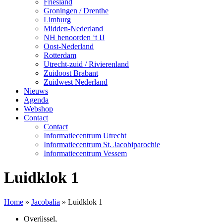
Friesland
Groningen / Drenthe
Limburg
Midden-Nederland
NH benoorden ‘t IJ
Oost-Nederland
Rotterdam
Utrecht-zuid / Rivierenland
Zuidoost Brabant
Zuidwest Nederland
Nieuws
Agenda
Webshop
Contact
Contact
Informatiecentrum Utrecht
Informatiecentrum St. Jacobiparochie
Informatiecentrum Vessem
Luidklok 1
Home
»
Jacobalia
»
Luidklok 1
Overijssel
,