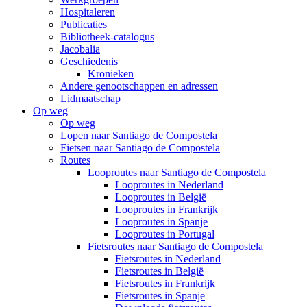
Hospitaleren
Publicaties
Bibliotheek-catalogus
Jacobalia
Geschiedenis
Kronieken
Andere genootschappen en adressen
Lidmaatschap
Op weg
Op weg
Lopen naar Santiago de Compostela
Fietsen naar Santiago de Compostela
Routes
Looproutes naar Santiago de Compostela
Looproutes in Nederland
Looproutes in België
Looproutes in Frankrijk
Looproutes in Spanje
Looproutes in Portugal
Fietsroutes naar Santiago de Compostela
Fietsroutes in Nederland
Fietsroutes in België
Fietsroutes in Frankrijk
Fietsroutes in Spanje