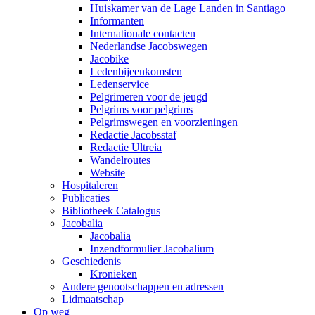
Huiskamer van de Lage Landen in Santiago
Informanten
Internationale contacten
Nederlandse Jacobswegen
Jacobike
Ledenbijeenkomsten
Ledenservice
Pelgrimeren voor de jeugd
Pelgrims voor pelgrims
Pelgrimswegen en voorzieningen
Redactie Jacobsstaf
Redactie Ultreia
Wandelroutes
Website
Hospitaleren
Publicaties
Bibliotheek Catalogus
Jacobalia
Jacobalia
Inzendformulier Jacobalium
Geschiedenis
Kronieken
Andere genootschappen en adressen
Lidmaatschap
Op weg