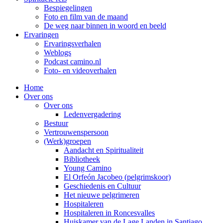
Bespiegelingen
Foto en film van de maand
De weg naar binnen in woord en beeld
Ervaringen
Ervaringsverhalen
Weblogs
Podcast camino.nl
Foto- en videoverhalen
Home
Over ons
Over ons
Ledenvergadering
Bestuur
Vertrouwenspersoon
(Werk)groepen
Aandacht en Spiritualiteit
Bibliotheek
Young Camino
El Orfeón Jacobeo (pelgrimskoor)
Geschiedenis en Cultuur
Het nieuwe pelgrimeren
Hospitaleren
Hospitaleren in Roncesvalles
Huiskamer van de Lage Landen in Santiago