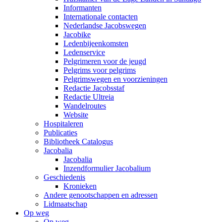
Informanten
Internationale contacten
Nederlandse Jacobswegen
Jacobike
Ledenbijeenkomsten
Ledenservice
Pelgrimeren voor de jeugd
Pelgrims voor pelgrims
Pelgrimswegen en voorzieningen
Redactie Jacobsstaf
Redactie Ultreia
Wandelroutes
Website
Hospitaleren
Publicaties
Bibliotheek Catalogus
Jacobalia
Jacobalia
Inzendformulier Jacobalium
Geschiedenis
Kronieken
Andere genootschappen en adressen
Lidmaatschap
Op weg
Op weg