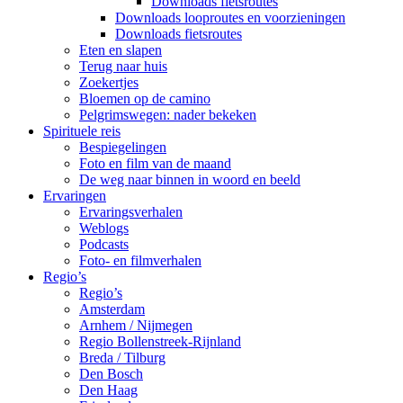
Downloads fietsroutes
Downloads looproutes en voorzieningen
Downloads fietsroutes
Eten en slapen
Terug naar huis
Zoekertjes
Bloemen op de camino
Pelgrimswegen: nader bekeken
Spirituele reis
Bespiegelingen
Foto en film van de maand
De weg naar binnen in woord en beeld
Ervaringen
Ervaringsverhalen
Weblogs
Podcasts
Foto- en filmverhalen
Regio’s
Regio’s
Amsterdam
Arnhem / Nijmegen
Regio Bollenstreek-Rijnland
Breda / Tilburg
Den Bosch
Den Haag