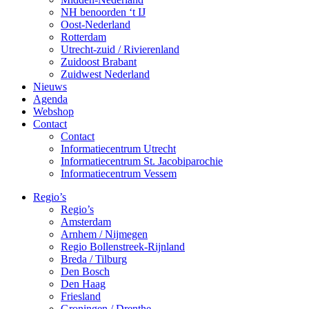
NH benoorden ‘t IJ
Oost-Nederland
Rotterdam
Utrecht-zuid / Rivierenland
Zuidoost Brabant
Zuidwest Nederland
Nieuws
Agenda
Webshop
Contact
Contact
Informatiecentrum Utrecht
Informatiecentrum St. Jacobiparochie
Informatiecentrum Vessem
Regio’s
Regio’s
Amsterdam
Arnhem / Nijmegen
Regio Bollenstreek-Rijnland
Breda / Tilburg
Den Bosch
Den Haag
Friesland
Groningen / Drenthe