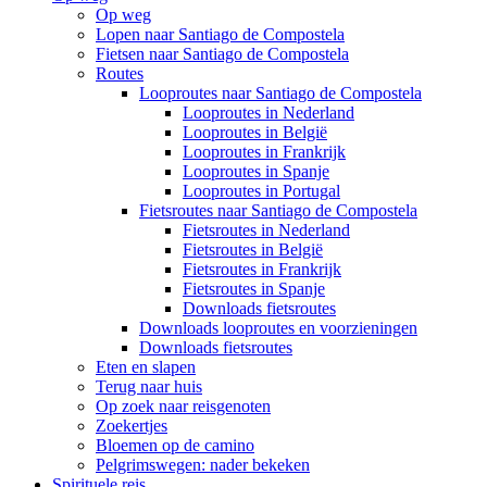
Op weg
Lopen naar Santiago de Compostela
Fietsen naar Santiago de Compostela
Routes
Looproutes naar Santiago de Compostela
Looproutes in Nederland
Looproutes in België
Looproutes in Frankrijk
Looproutes in Spanje
Looproutes in Portugal
Fietsroutes naar Santiago de Compostela
Fietsroutes in Nederland
Fietsroutes in België
Fietsroutes in Frankrijk
Fietsroutes in Spanje
Downloads fietsroutes
Downloads looproutes en voorzieningen
Downloads fietsroutes
Eten en slapen
Terug naar huis
Op zoek naar reisgenoten
Zoekertjes
Bloemen op de camino
Pelgrimswegen: nader bekeken
Spirituele reis