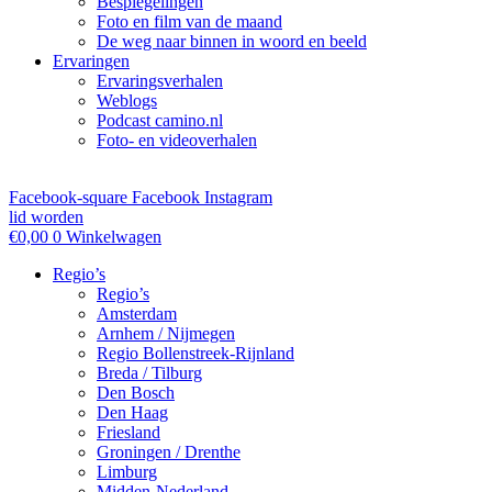
Bespiegelingen
Foto en film van de maand
De weg naar binnen in woord en beeld
Ervaringen
Ervaringsverhalen
Weblogs
Podcast camino.nl
Foto- en videoverhalen
Facebook-square
Facebook
Instagram
lid worden
€
0,00
0
Winkelwagen
Regio’s
Regio’s
Amsterdam
Arnhem / Nijmegen
Regio Bollenstreek-Rijnland
Breda / Tilburg
Den Bosch
Den Haag
Friesland
Groningen / Drenthe
Limburg
Midden-Nederland