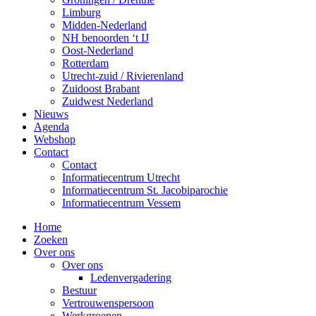
Limburg
Midden-Nederland
NH benoorden ‘t IJ
Oost-Nederland
Rotterdam
Utrecht-zuid / Rivierenland
Zuidoost Brabant
Zuidwest Nederland
Nieuws
Agenda
Webshop
Contact
Contact
Informatiecentrum Utrecht
Informatiecentrum St. Jacobiparochie
Informatiecentrum Vessem
Home
Zoeken
Over ons
Over ons
Ledenvergadering
Bestuur
Vertrouwenspersoon
Werkgroepen