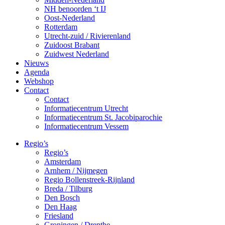
NH benoorden ‘t IJ
Oost-Nederland
Rotterdam
Utrecht-zuid / Rivierenland
Zuidoost Brabant
Zuidwest Nederland
Nieuws
Agenda
Webshop
Contact
Contact
Informatiecentrum Utrecht
Informatiecentrum St. Jacobiparochie
Informatiecentrum Vessem
Regio’s
Regio’s
Amsterdam
Arnhem / Nijmegen
Regio Bollenstreek-Rijnland
Breda / Tilburg
Den Bosch
Den Haag
Friesland
Groningen / Drenthe