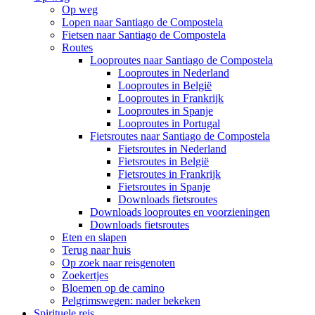
Op weg
Lopen naar Santiago de Compostela
Fietsen naar Santiago de Compostela
Routes
Looproutes naar Santiago de Compostela
Looproutes in Nederland
Looproutes in België
Looproutes in Frankrijk
Looproutes in Spanje
Looproutes in Portugal
Fietsroutes naar Santiago de Compostela
Fietsroutes in Nederland
Fietsroutes in België
Fietsroutes in Frankrijk
Fietsroutes in Spanje
Downloads fietsroutes
Downloads looproutes en voorzieningen
Downloads fietsroutes
Eten en slapen
Terug naar huis
Op zoek naar reisgenoten
Zoekertjes
Bloemen op de camino
Pelgrimswegen: nader bekeken
Spirituele reis