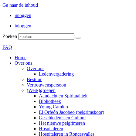
Ga naar de inhoud
inloggen
inloggen
Zoeken
FAQ
Home
Over ons
Over ons
Ledenvergadering
Bestuur
Vertrouwenspersoon
(Werk)groepen
Aandacht en Spiritualiteit
Bibliotheek
Young Camino
El Orfeón Jacobeo (pelgrimskoor)
Geschiedenis en Cultuur
Het nieuwe pelgrimeren
Hospitaleren
Hospitaleren in Roncesvalles