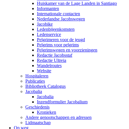
Huiskamer van de Lage Landen in Santiago
Informanten
Internationale contacten
Nederlandse Jacobswegen
Jacobike
Ledenbijeenkomsten
Ledenservice
Pelgrimeren voor de jeugd
Pelgrims voor pelgrims
Pelgrimswegen en voorzieningen
Redactie Jacobsstaf
Redactie Ultreia
Wandelroutes
Website
Hospitaleren
Publicaties
Bibliotheek Catalogus
Jacobalia
Jacobalia
Inzendformulier Jacobalium
Geschiedenis
Kronieken
Andere genootschappen en adressen
Lidmaatschap
Op weg