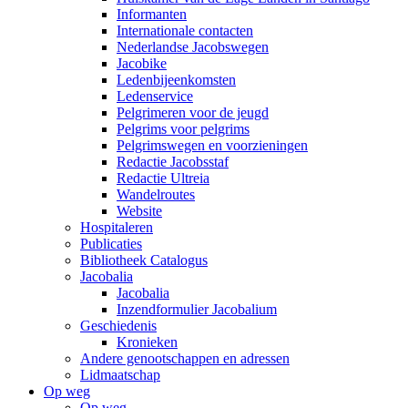
Informanten
Internationale contacten
Nederlandse Jacobswegen
Jacobike
Ledenbijeenkomsten
Ledenservice
Pelgrimeren voor de jeugd
Pelgrims voor pelgrims
Pelgrimswegen en voorzieningen
Redactie Jacobsstaf
Redactie Ultreia
Wandelroutes
Website
Hospitaleren
Publicaties
Bibliotheek Catalogus
Jacobalia
Jacobalia
Inzendformulier Jacobalium
Geschiedenis
Kronieken
Andere genootschappen en adressen
Lidmaatschap
Op weg
Op weg