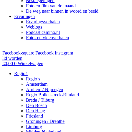
Bespiegelingen
Foto en film van de maand
De weg naar binnen in woord en beeld
Ervaringen
Ervaringsverhalen
Weblogs
Podcast camino.nl
Foto- en videoverhalen
Facebook-square
Facebook
Instagram
lid worden
€
0,00
0
Winkelwagen
Regio’s
Regio’s
Amsterdam
Arnhem / Nijmegen
Regio Bollenstreek-Rijnland
Breda / Tilburg
Den Bosch
Den Haag
Friesland
Groningen / Drenthe
Limburg
Midden-Nederland