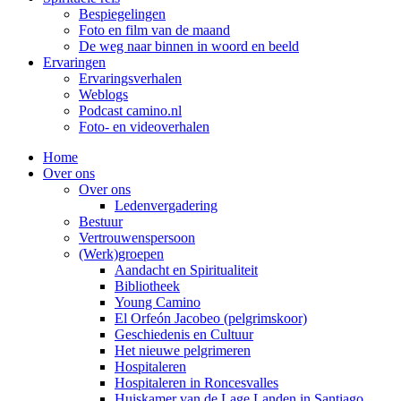
Bespiegelingen
Foto en film van de maand
De weg naar binnen in woord en beeld
Ervaringen
Ervaringsverhalen
Weblogs
Podcast camino.nl
Foto- en videoverhalen
Home
Over ons
Over ons
Ledenvergadering
Bestuur
Vertrouwenspersoon
(Werk)groepen
Aandacht en Spiritualiteit
Bibliotheek
Young Camino
El Orfeón Jacobeo (pelgrimskoor)
Geschiedenis en Cultuur
Het nieuwe pelgrimeren
Hospitaleren
Hospitaleren in Roncesvalles
Huiskamer van de Lage Landen in Santiago