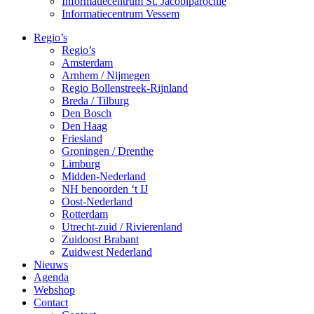
Informatiecentrum St. Jacobiparochie
Informatiecentrum Vessem
Regio’s
Regio’s
Amsterdam
Arnhem / Nijmegen
Regio Bollenstreek-Rijnland
Breda / Tilburg
Den Bosch
Den Haag
Friesland
Groningen / Drenthe
Limburg
Midden-Nederland
NH benoorden ‘t IJ
Oost-Nederland
Rotterdam
Utrecht-zuid / Rivierenland
Zuidoost Brabant
Zuidwest Nederland
Nieuws
Agenda
Webshop
Contact