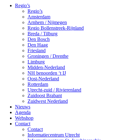
Regio’s
Regio’s
Amsterdam
Arnhem / Nijmegen
Regio Bollenstreek-Rijnland
Breda / Tilburg
Den Bosch
Den Haag
Friesland
Groningen / Drenthe
Limburg
Midden-Nederland
NH benoorden ‘t IJ
Oost-Nederland
Rotterdam
Utrecht-zuid / Rivierenland
Zuidoost Brabant
Zuidwest Nederland
Nieuws
Agenda
Webshop
Contact
Contact
Informatiecentrum Utrecht