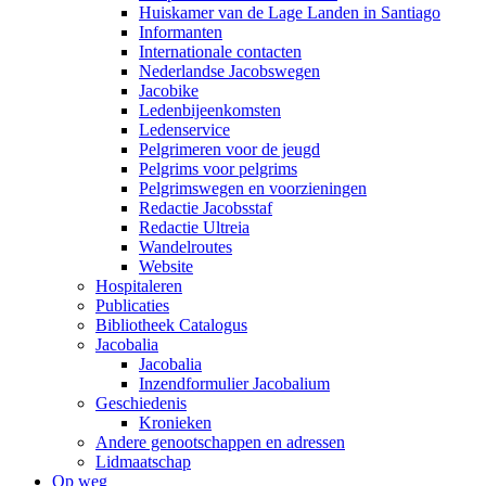
Huiskamer van de Lage Landen in Santiago
Informanten
Internationale contacten
Nederlandse Jacobswegen
Jacobike
Ledenbijeenkomsten
Ledenservice
Pelgrimeren voor de jeugd
Pelgrims voor pelgrims
Pelgrimswegen en voorzieningen
Redactie Jacobsstaf
Redactie Ultreia
Wandelroutes
Website
Hospitaleren
Publicaties
Bibliotheek Catalogus
Jacobalia
Jacobalia
Inzendformulier Jacobalium
Geschiedenis
Kronieken
Andere genootschappen en adressen
Lidmaatschap
Op weg