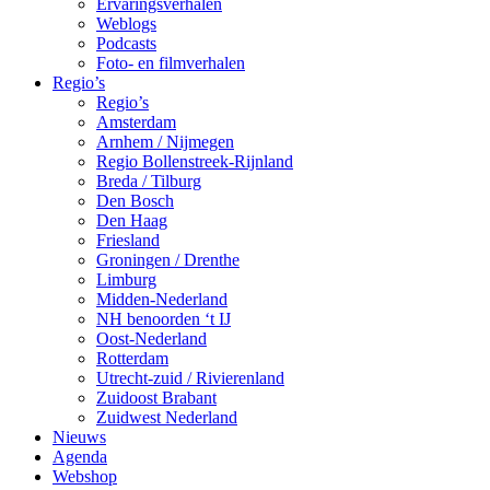
Ervaringsverhalen
Weblogs
Podcasts
Foto- en filmverhalen
Regio’s
Regio’s
Amsterdam
Arnhem / Nijmegen
Regio Bollenstreek-Rijnland
Breda / Tilburg
Den Bosch
Den Haag
Friesland
Groningen / Drenthe
Limburg
Midden-Nederland
NH benoorden ‘t IJ
Oost-Nederland
Rotterdam
Utrecht-zuid / Rivierenland
Zuidoost Brabant
Zuidwest Nederland
Nieuws
Agenda
Webshop