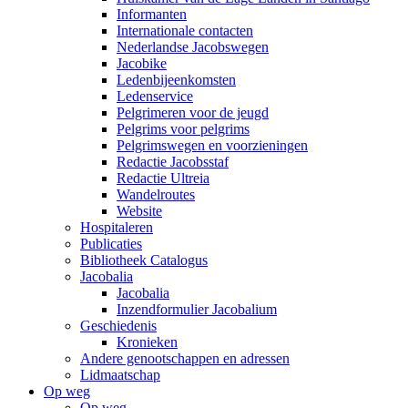
Informanten
Internationale contacten
Nederlandse Jacobswegen
Jacobike
Ledenbijeenkomsten
Ledenservice
Pelgrimeren voor de jeugd
Pelgrims voor pelgrims
Pelgrimswegen en voorzieningen
Redactie Jacobsstaf
Redactie Ultreia
Wandelroutes
Website
Hospitaleren
Publicaties
Bibliotheek Catalogus
Jacobalia
Jacobalia
Inzendformulier Jacobalium
Geschiedenis
Kronieken
Andere genootschappen en adressen
Lidmaatschap
Op weg
Op weg