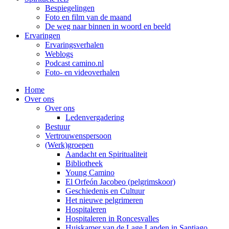
Bespiegelingen
Foto en film van de maand
De weg naar binnen in woord en beeld
Ervaringen
Ervaringsverhalen
Weblogs
Podcast camino.nl
Foto- en videoverhalen
Home
Over ons
Over ons
Ledenvergadering
Bestuur
Vertrouwenspersoon
(Werk)groepen
Aandacht en Spiritualiteit
Bibliotheek
Young Camino
El Orfeón Jacobeo (pelgrimskoor)
Geschiedenis en Cultuur
Het nieuwe pelgrimeren
Hospitaleren
Hospitaleren in Roncesvalles
Huiskamer van de Lage Landen in Santiago