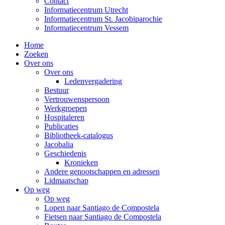
Contact
Informatiecentrum Utrecht
Informatiecentrum St. Jacobiparochie
Informatiecentrum Vessem
Home
Zoeken
Over ons
Over ons
Ledenvergadering
Bestuur
Vertrouwenspersoon
Werkgroepen
Hospitaleren
Publicaties
Bibliotheek-catalogus
Jacobalia
Geschiedenis
Kronieken
Andere genootschappen en adressen
Lidmaatschap
Op weg
Op weg
Lopen naar Santiago de Compostela
Fietsen naar Santiago de Compostela