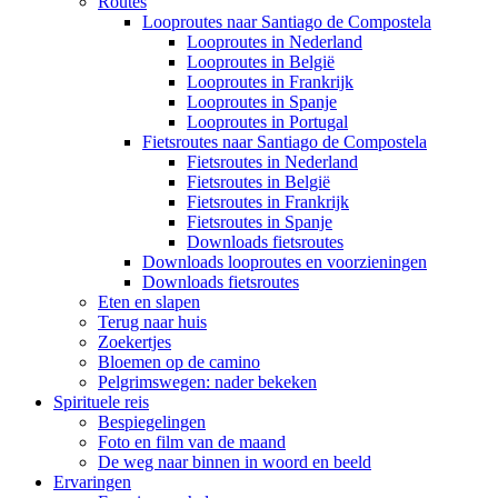
Routes
Looproutes naar Santiago de Compostela
Looproutes in Nederland
Looproutes in België
Looproutes in Frankrijk
Looproutes in Spanje
Looproutes in Portugal
Fietsroutes naar Santiago de Compostela
Fietsroutes in Nederland
Fietsroutes in België
Fietsroutes in Frankrijk
Fietsroutes in Spanje
Downloads fietsroutes
Downloads looproutes en voorzieningen
Downloads fietsroutes
Eten en slapen
Terug naar huis
Zoekertjes
Bloemen op de camino
Pelgrimswegen: nader bekeken
Spirituele reis
Bespiegelingen
Foto en film van de maand
De weg naar binnen in woord en beeld
Ervaringen