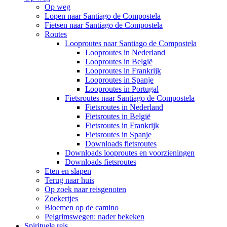
Op weg
Lopen naar Santiago de Compostela
Fietsen naar Santiago de Compostela
Routes
Looproutes naar Santiago de Compostela
Looproutes in Nederland
Looproutes in België
Looproutes in Frankrijk
Looproutes in Spanje
Looproutes in Portugal
Fietsroutes naar Santiago de Compostela
Fietsroutes in Nederland
Fietsroutes in België
Fietsroutes in Frankrijk
Fietsroutes in Spanje
Downloads fietsroutes
Downloads looproutes en voorzieningen
Downloads fietsroutes
Eten en slapen
Terug naar huis
Op zoek naar reisgenoten
Zoekertjes
Bloemen op de camino
Pelgrimswegen: nader bekeken
Spirituele reis