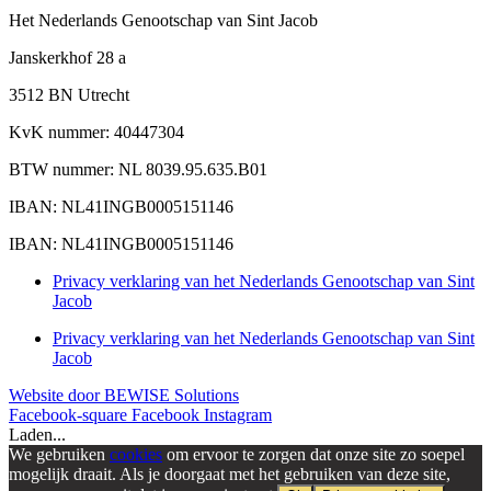
Het Nederlands Genootschap van Sint Jacob
Janskerkhof 28 a
3512 BN Utrecht
KvK nummer: 40447304
BTW nummer: NL 8039.95.635.B01
IBAN: NL41INGB0005151146
IBAN: NL41INGB0005151146
Privacy verklaring van het Nederlands Genootschap van Sint
Jacob
Privacy verklaring van het Nederlands Genootschap van Sint
Jacob
Website door BEWISE Solutions
Facebook-square
Facebook
Instagram
Laden...
We gebruiken
cookies
om ervoor te zorgen dat onze site zo soepel
mogelijk draait. Als je doorgaat met het gebruiken van deze site,