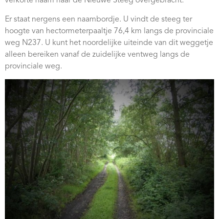
verkorte naam naar de Nieuwe Steeg overgebracht.
Webshop
Er staat nergens een naambordje. U vindt de steeg ter
Contact
hoogte van hectormeterpaaltje 76,4 km langs de provinciale
weg N237. U kunt het noordelijke uiteinde van dit weggetje
alleen bereiken vanaf de zuidelijke ventweg langs de
provinciale weg.