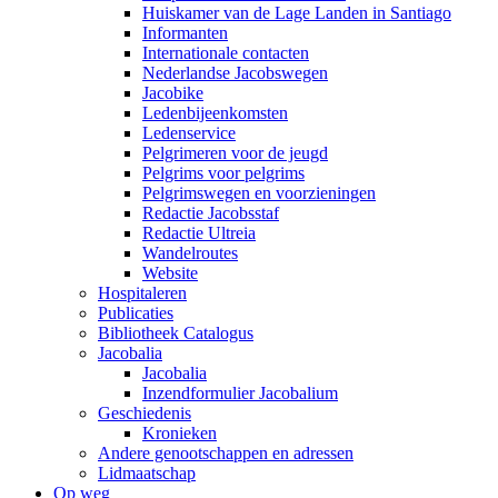
Huiskamer van de Lage Landen in Santiago
Informanten
Internationale contacten
Nederlandse Jacobswegen
Jacobike
Ledenbijeenkomsten
Ledenservice
Pelgrimeren voor de jeugd
Pelgrims voor pelgrims
Pelgrimswegen en voorzieningen
Redactie Jacobsstaf
Redactie Ultreia
Wandelroutes
Website
Hospitaleren
Publicaties
Bibliotheek Catalogus
Jacobalia
Jacobalia
Inzendformulier Jacobalium
Geschiedenis
Kronieken
Andere genootschappen en adressen
Lidmaatschap
Op weg