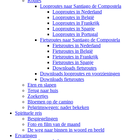
Routes
Looproutes naar Santiago de Compostela
Looproutes in Nederland
Looproutes in België
Looproutes in Frankrijk
Looproutes in Spanje
Looproutes in Portugal
Fietsroutes naar Santiago de Compostela
Fietsroutes in Nederland
Fietsroutes in België
Fietsroutes in Frankrijk
Fietsroutes in Spanje
Downloads fietsroutes
Downloads looproutes en voorzieningen
Downloads fietsroutes
Eten en slapen
Terug naar huis
Zoekertjes
Bloemen op de camino
Pelgrimswegen: nader bekeken
Spirituele reis
Bespiegelingen
Foto en film van de maand
De weg naar binnen in woord en beeld
Ervaringen