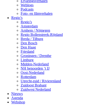
Ervaringsverhalen
Weblogs
Podcasts
Foto- en filmverhalen
Regio’s
Regio’s
Amsterdam
Arnhem / Nijmegen
Regio Bollenstreek-Rijnland
Breda / Tilburg
Den Bosch
Den Haag
Friesland
Groningen / Drenthe
Limburg
Midden-Nederland
NH benoorden ‘t IJ
Oost-Nederland
Rotterdam
Utrecht-zuid / Rivierenland
Zuidoost Brabant
Zuidwest Nederland
Nieuws
Agenda
Webshop