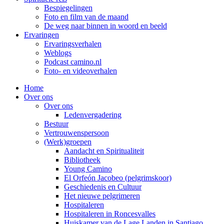
Bespiegelingen
Foto en film van de maand
De weg naar binnen in woord en beeld
Ervaringen
Ervaringsverhalen
Weblogs
Podcast camino.nl
Foto- en videoverhalen
Home
Over ons
Over ons
Ledenvergadering
Bestuur
Vertrouwenspersoon
(Werk)groepen
Aandacht en Spiritualiteit
Bibliotheek
Young Camino
El Orfeón Jacobeo (pelgrimskoor)
Geschiedenis en Cultuur
Het nieuwe pelgrimeren
Hospitaleren
Hospitaleren in Roncesvalles
Huiskamer van de Lage Landen in Santiago