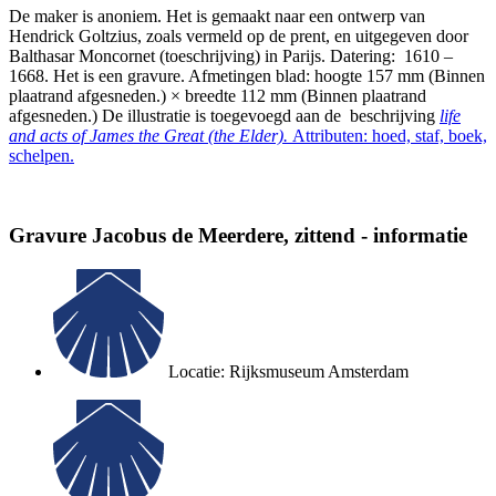
De maker is anoniem. Het is gemaakt naar een ontwerp van
Hendrick Goltzius, zoals vermeld op de prent, en uitgegeven door
Balthasar Moncornet (toeschrijving) in Parijs. Datering: 1610 –
1668. Het is een gravure. Afmetingen blad: hoogte 157 mm (Binnen
plaatrand afgesneden.) × breedte 112 mm (Binnen plaatrand
afgesneden.) De illustratie is toegevoegd aan de beschrijving
life
and acts of James the Great (the Elder).
Attributen: hoed, staf, boek,
schelpen.
Gravure Jacobus de Meerdere, zittend - informatie
Locatie: Rijksmuseum Amsterdam