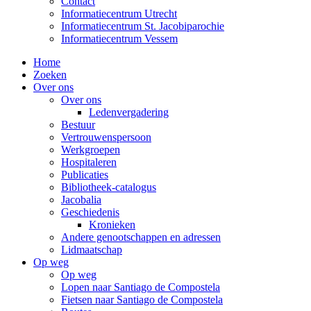
Contact
Informatiecentrum Utrecht
Informatiecentrum St. Jacobiparochie
Informatiecentrum Vessem
Home
Zoeken
Over ons
Over ons
Ledenvergadering
Bestuur
Vertrouwenspersoon
Werkgroepen
Hospitaleren
Publicaties
Bibliotheek-catalogus
Jacobalia
Geschiedenis
Kronieken
Andere genootschappen en adressen
Lidmaatschap
Op weg
Op weg
Lopen naar Santiago de Compostela
Fietsen naar Santiago de Compostela