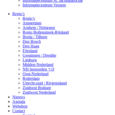
Informatiecentrum St. Jacobiparochie
Informatiecentrum Vessem
Regio’s
Regio’s
Amsterdam
Arnhem / Nijmegen
Regio Bollenstreek-Rijnland
Breda / Tilburg
Den Bosch
Den Haag
Friesland
Groningen / Drenthe
Limburg
Midden-Nederland
NH benoorden ‘t IJ
Oost-Nederland
Rotterdam
Utrecht-zuid / Rivierenland
Zuidoost Brabant
Zuidwest Nederland
Nieuws
Agenda
Webshop
Contact