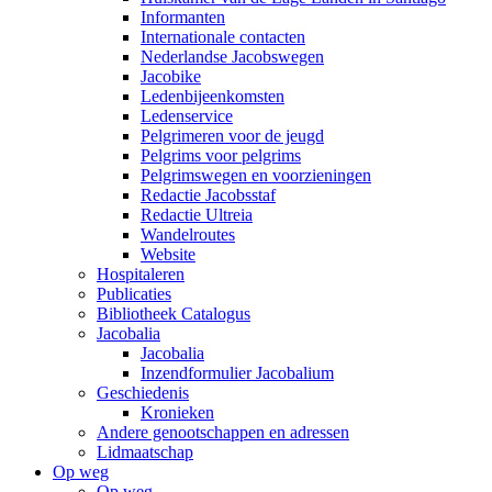
Informanten
Internationale contacten
Nederlandse Jacobswegen
Jacobike
Ledenbijeenkomsten
Ledenservice
Pelgrimeren voor de jeugd
Pelgrims voor pelgrims
Pelgrimswegen en voorzieningen
Redactie Jacobsstaf
Redactie Ultreia
Wandelroutes
Website
Hospitaleren
Publicaties
Bibliotheek Catalogus
Jacobalia
Jacobalia
Inzendformulier Jacobalium
Geschiedenis
Kronieken
Andere genootschappen en adressen
Lidmaatschap
Op weg
Op weg