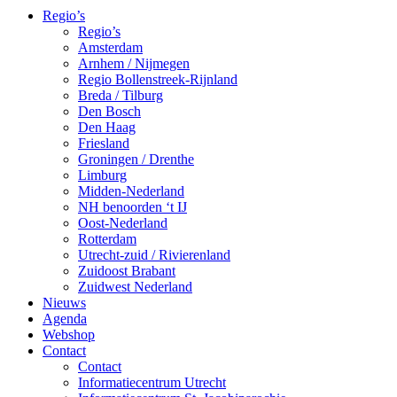
Regio’s
Regio’s
Amsterdam
Arnhem / Nijmegen
Regio Bollenstreek-Rijnland
Breda / Tilburg
Den Bosch
Den Haag
Friesland
Groningen / Drenthe
Limburg
Midden-Nederland
NH benoorden ‘t IJ
Oost-Nederland
Rotterdam
Utrecht-zuid / Rivierenland
Zuidoost Brabant
Zuidwest Nederland
Nieuws
Agenda
Webshop
Contact
Contact
Informatiecentrum Utrecht