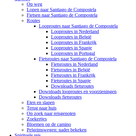
Op weg
Lopen naar Santiago de Compostela
Fietsen naar Santiago de Compostela
Routes
Looproutes naar Santiago de Compostela
Looproutes in Nederland
Looproutes in België
Looproutes in Frankrijk
Looproutes in Spanje
Looproutes in Portugal
Fietsroutes naar Santiago de Compostela
Fietsroutes in Nederland
Fietsroutes in België
Fietsroutes in Frankrijk
Fietsroutes in Spanje
Downloads fietsroutes
Downloads looproutes en voorzieningen
Downloads fietsroutes
Eten en slapen
Terug naar huis
Op zoek naar reisgenoten
Zoekertjes
Bloemen op de camino
Pelgrimswegen: nader bekeken
Spirituele reis