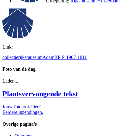
Groepering:
Rijksmuseum Amsterdam
Link:
collectierijksmuseumAdamRP-P-1907-1811
Foto van de dag
Laden...
Plaatsvervangende tekst
Jouw foto ook hier?
Eerdere inzendingen.
Overige pagina's
Over ons