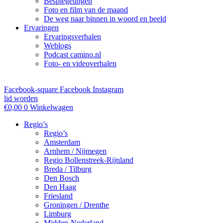
Bespiegelingen
Foto en film van de maand
De weg naar binnen in woord en beeld
Ervaringen
Ervaringsverhalen
Weblogs
Podcast camino.nl
Foto- en videoverhalen
Facebook-square
Facebook
Instagram
lid worden
€
0,00
0
Winkelwagen
Regio’s
Regio’s
Amsterdam
Arnhem / Nijmegen
Regio Bollenstreek-Rijnland
Breda / Tilburg
Den Bosch
Den Haag
Friesland
Groningen / Drenthe
Limburg
Midden-Nederland