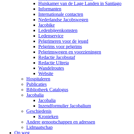
Huiskamer van de Lage Landen in Santiago
Informanten
Internationale contacten
Nederlandse Jacobswegen
Jacobike
Ledenbijeenkomsten
Ledenservice
Pelgrimeren voor de jeugd
Pelgrims voor pelgrims
Pelgrimswegen en voorzieningen
Redactie Jacobsstaf
Redactie Ultreia
Wandelroutes
Website
Hospitaleren
Publicaties
Bibliotheek Catalogus
Jacobalia
Jacobalia
Inzendformulier Jacobalium
Geschiedenis
Kronieken
Andere genootschappen en adressen
Lidmaatschap
Op weg