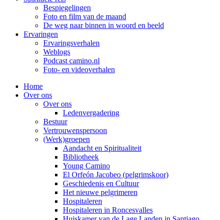
Bespiegelingen
Foto en film van de maand
De weg naar binnen in woord en beeld
Ervaringen
Ervaringsverhalen
Weblogs
Podcast camino.nl
Foto- en videoverhalen
Home
Over ons
Over ons
Ledenvergadering
Bestuur
Vertrouwenspersoon
(Werk)groepen
Aandacht en Spiritualiteit
Bibliotheek
Young Camino
El Orfeón Jacobeo (pelgrimskoor)
Geschiedenis en Cultuur
Het nieuwe pelgrimeren
Hospitaleren
Hospitaleren in Roncesvalles
Huiskamer van de Lage Landen in Santiago