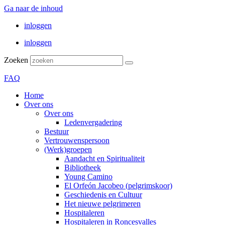
Ga naar de inhoud
inloggen
inloggen
Zoeken
FAQ
Home
Over ons
Over ons
Ledenvergadering
Bestuur
Vertrouwenspersoon
(Werk)groepen
Aandacht en Spiritualiteit
Bibliotheek
Young Camino
El Orfeón Jacobeo (pelgrimskoor)
Geschiedenis en Cultuur
Het nieuwe pelgrimeren
Hospitaleren
Hospitaleren in Roncesvalles