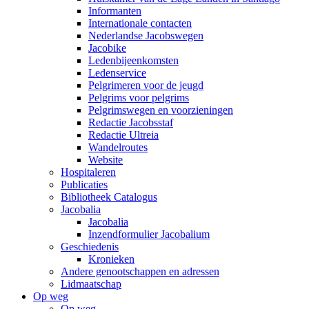
Informanten
Internationale contacten
Nederlandse Jacobswegen
Jacobike
Ledenbijeenkomsten
Ledenservice
Pelgrimeren voor de jeugd
Pelgrims voor pelgrims
Pelgrimswegen en voorzieningen
Redactie Jacobsstaf
Redactie Ultreia
Wandelroutes
Website
Hospitaleren
Publicaties
Bibliotheek Catalogus
Jacobalia
Jacobalia
Inzendformulier Jacobalium
Geschiedenis
Kronieken
Andere genootschappen en adressen
Lidmaatschap
Op weg
Op weg