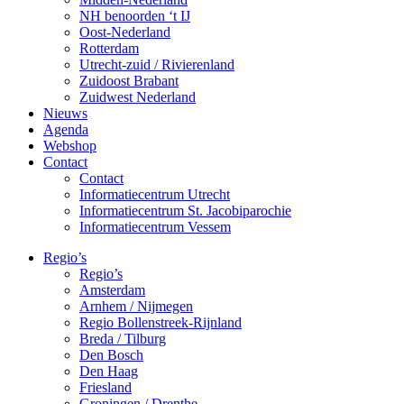
NH benoorden ‘t IJ
Oost-Nederland
Rotterdam
Utrecht-zuid / Rivierenland
Zuidoost Brabant
Zuidwest Nederland
Nieuws
Agenda
Webshop
Contact
Contact
Informatiecentrum Utrecht
Informatiecentrum St. Jacobiparochie
Informatiecentrum Vessem
Regio’s
Regio’s
Amsterdam
Arnhem / Nijmegen
Regio Bollenstreek-Rijnland
Breda / Tilburg
Den Bosch
Den Haag
Friesland
Groningen / Drenthe