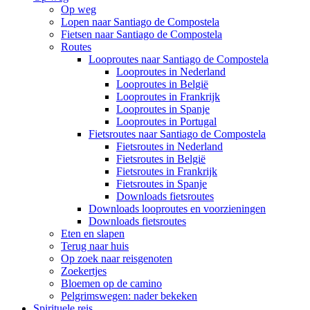
Op weg
Lopen naar Santiago de Compostela
Fietsen naar Santiago de Compostela
Routes
Looproutes naar Santiago de Compostela
Looproutes in Nederland
Looproutes in België
Looproutes in Frankrijk
Looproutes in Spanje
Looproutes in Portugal
Fietsroutes naar Santiago de Compostela
Fietsroutes in Nederland
Fietsroutes in België
Fietsroutes in Frankrijk
Fietsroutes in Spanje
Downloads fietsroutes
Downloads looproutes en voorzieningen
Downloads fietsroutes
Eten en slapen
Terug naar huis
Op zoek naar reisgenoten
Zoekertjes
Bloemen op de camino
Pelgrimswegen: nader bekeken
Spirituele reis