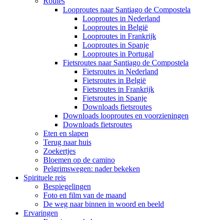
Routes
Looproutes naar Santiago de Compostela
Looproutes in Nederland
Looproutes in België
Looproutes in Frankrijk
Looproutes in Spanje
Looproutes in Portugal
Fietsroutes naar Santiago de Compostela
Fietsroutes in Nederland
Fietsroutes in België
Fietsroutes in Frankrijk
Fietsroutes in Spanje
Downloads fietsroutes
Downloads looproutes en voorzieningen
Downloads fietsroutes
Eten en slapen
Terug naar huis
Zoekertjes
Bloemen op de camino
Pelgrimswegen: nader bekeken
Spirituele reis
Bespiegelingen
Foto en film van de maand
De weg naar binnen in woord en beeld
Ervaringen