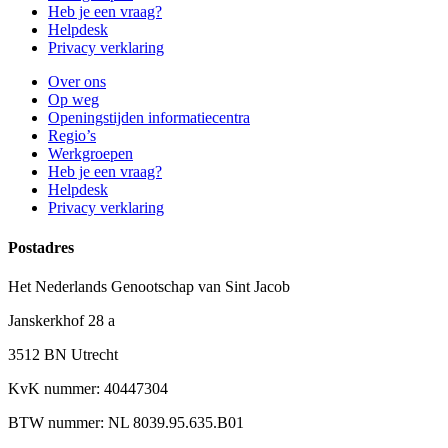
Heb je een vraag?
Helpdesk
Privacy verklaring
Over ons
Op weg
Openingstijden informatiecentra
Regio’s
Werkgroepen
Heb je een vraag?
Helpdesk
Privacy verklaring
Postadres
Het Nederlands Genootschap van Sint Jacob
Janskerkhof 28 a
3512 BN Utrecht
KvK nummer: 40447304
BTW nummer: NL 8039.95.635.B01