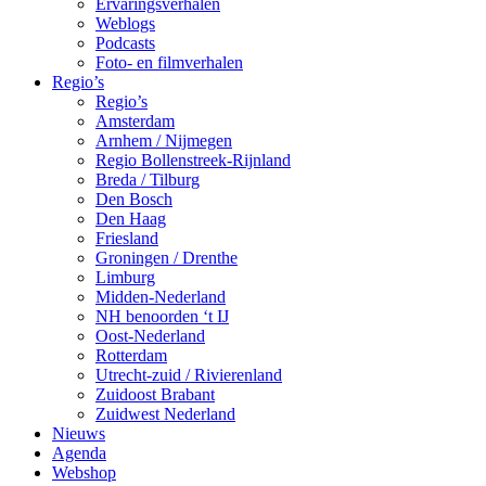
Ervaringsverhalen
Weblogs
Podcasts
Foto- en filmverhalen
Regio’s
Regio’s
Amsterdam
Arnhem / Nijmegen
Regio Bollenstreek-Rijnland
Breda / Tilburg
Den Bosch
Den Haag
Friesland
Groningen / Drenthe
Limburg
Midden-Nederland
NH benoorden ‘t IJ
Oost-Nederland
Rotterdam
Utrecht-zuid / Rivierenland
Zuidoost Brabant
Zuidwest Nederland
Nieuws
Agenda
Webshop