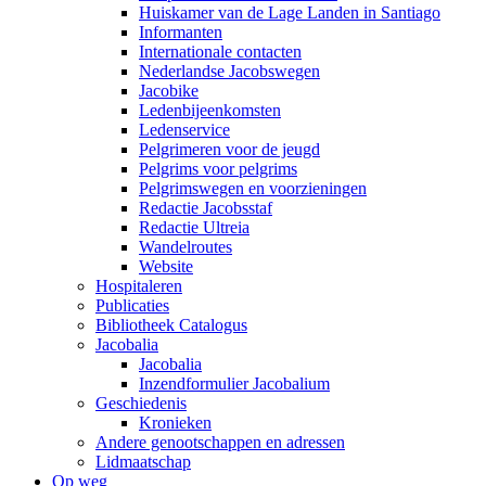
Huiskamer van de Lage Landen in Santiago
Informanten
Internationale contacten
Nederlandse Jacobswegen
Jacobike
Ledenbijeenkomsten
Ledenservice
Pelgrimeren voor de jeugd
Pelgrims voor pelgrims
Pelgrimswegen en voorzieningen
Redactie Jacobsstaf
Redactie Ultreia
Wandelroutes
Website
Hospitaleren
Publicaties
Bibliotheek Catalogus
Jacobalia
Jacobalia
Inzendformulier Jacobalium
Geschiedenis
Kronieken
Andere genootschappen en adressen
Lidmaatschap
Op weg