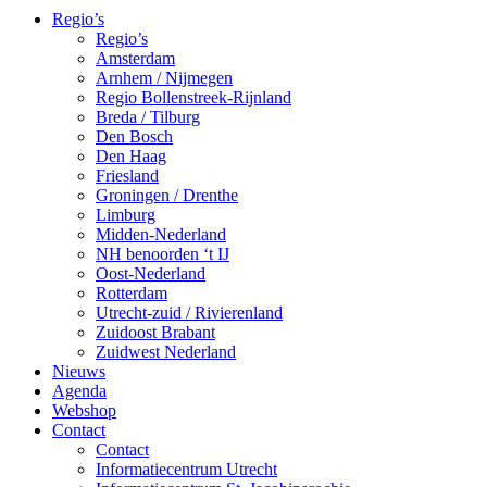
Regio’s
Regio’s
Amsterdam
Arnhem / Nijmegen
Regio Bollenstreek-Rijnland
Breda / Tilburg
Den Bosch
Den Haag
Friesland
Groningen / Drenthe
Limburg
Midden-Nederland
NH benoorden ‘t IJ
Oost-Nederland
Rotterdam
Utrecht-zuid / Rivierenland
Zuidoost Brabant
Zuidwest Nederland
Nieuws
Agenda
Webshop
Contact
Contact
Informatiecentrum Utrecht