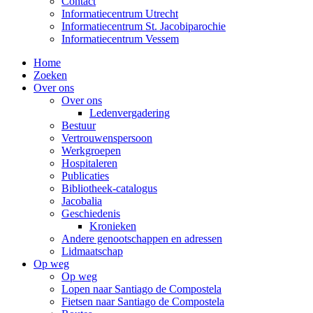
Contact
Informatiecentrum Utrecht
Informatiecentrum St. Jacobiparochie
Informatiecentrum Vessem
Home
Zoeken
Over ons
Over ons
Ledenvergadering
Bestuur
Vertrouwenspersoon
Werkgroepen
Hospitaleren
Publicaties
Bibliotheek-catalogus
Jacobalia
Geschiedenis
Kronieken
Andere genootschappen en adressen
Lidmaatschap
Op weg
Op weg
Lopen naar Santiago de Compostela
Fietsen naar Santiago de Compostela