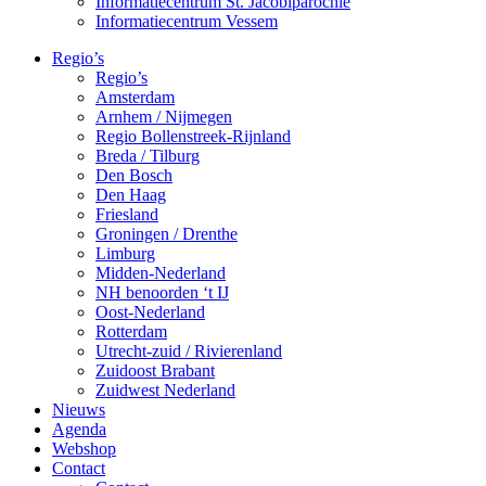
Informatiecentrum St. Jacobiparochie
Informatiecentrum Vessem
Regio’s
Regio’s
Amsterdam
Arnhem / Nijmegen
Regio Bollenstreek-Rijnland
Breda / Tilburg
Den Bosch
Den Haag
Friesland
Groningen / Drenthe
Limburg
Midden-Nederland
NH benoorden ‘t IJ
Oost-Nederland
Rotterdam
Utrecht-zuid / Rivierenland
Zuidoost Brabant
Zuidwest Nederland
Nieuws
Agenda
Webshop
Contact