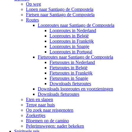
Op weg
Lopen naar Santiago de Compostela
Fietsen naar Santiago de Compostela
Routes
Looproutes naar Santiago de Compostela
Looproutes in Nederland
Looproutes in België
Looproutes in Frankrijk
Looproutes in Spanje
Looproutes in Portugal
Fietsroutes naar Santiago de Compostela
Fietsroutes in Nederland
Fietsroutes in België
Fietsroutes in Frankrijk
Fietsroutes in Spanje
Downloads fietsroutes
Downloads looproutes en voorzieningen
Downloads fietsroutes
Eten en slapen
Terug naar huis
Op zoek naar reisgenoten
Zoekertjes
Bloemen op de camino
Pelgrimswegen: nader bekeken
Spirituele reis