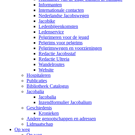
Informanten
Internationale contacten
Nederlandse Jacobswegen
Jacobike
Ledenbijeenkomsten
Ledenservice
Pelgrimeren voor de jeugd
Pelgrims voor pelgrims
Pelgrimswegen en voorzieningen
Redactie Jacobsstaf
Redactie Ultreia
Wandelroutes
Website
Hospitaleren
Publicaties
Bibliotheek Catalogus
Jacobalia
Jacobalia
Inzendformulier Jacobalium
Geschiedenis
Kronieken
Andere genootschappen en adressen
Lidmaatschap
Op weg
Op weg