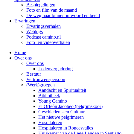
Bespiegelingen
Foto en film van de maand
De weg naar binnen in woord en beeld
Ervaringen
Ervaringsverhalen
Weblogs
Podcast camino.nl
Foto- en videoverhalen
Home
Over ons
Over ons
Ledenvergadering
Bestuur
Vertrouwenspersoon
(Werk)groepen
Aandacht en Spiritualiteit
Bibliotheek
Young Camino
El Orfeón Jacobeo (pelgrimskoor)
Geschiedenis en Cultuur
Het nieuwe pelgrimeren
Hospitaleren
Hospitaleren in Roncesvalles
Huiskamer van de Lage Landen in Santiago