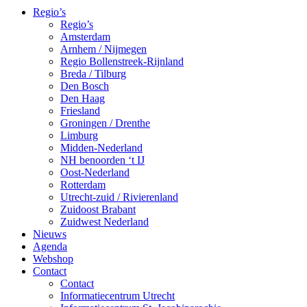
Regio’s
Regio’s
Amsterdam
Arnhem / Nijmegen
Regio Bollenstreek-Rijnland
Breda / Tilburg
Den Bosch
Den Haag
Friesland
Groningen / Drenthe
Limburg
Midden-Nederland
NH benoorden ‘t IJ
Oost-Nederland
Rotterdam
Utrecht-zuid / Rivierenland
Zuidoost Brabant
Zuidwest Nederland
Nieuws
Agenda
Webshop
Contact
Contact
Informatiecentrum Utrecht