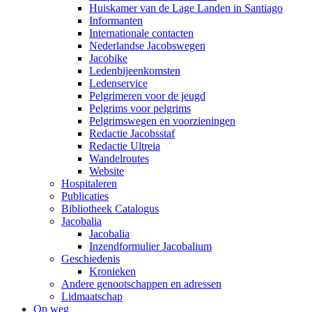
Huiskamer van de Lage Landen in Santiago
Informanten
Internationale contacten
Nederlandse Jacobswegen
Jacobike
Ledenbijeenkomsten
Ledenservice
Pelgrimeren voor de jeugd
Pelgrims voor pelgrims
Pelgrimswegen en voorzieningen
Redactie Jacobsstaf
Redactie Ultreia
Wandelroutes
Website
Hospitaleren
Publicaties
Bibliotheek Catalogus
Jacobalia
Jacobalia
Inzendformulier Jacobalium
Geschiedenis
Kronieken
Andere genootschappen en adressen
Lidmaatschap
Op weg