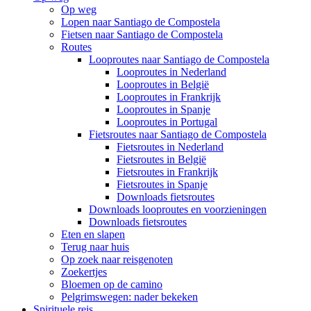
Op weg
Lopen naar Santiago de Compostela
Fietsen naar Santiago de Compostela
Routes
Looproutes naar Santiago de Compostela
Looproutes in Nederland
Looproutes in België
Looproutes in Frankrijk
Looproutes in Spanje
Looproutes in Portugal
Fietsroutes naar Santiago de Compostela
Fietsroutes in Nederland
Fietsroutes in België
Fietsroutes in Frankrijk
Fietsroutes in Spanje
Downloads fietsroutes
Downloads looproutes en voorzieningen
Downloads fietsroutes
Eten en slapen
Terug naar huis
Op zoek naar reisgenoten
Zoekertjes
Bloemen op de camino
Pelgrimswegen: nader bekeken
Spirituele reis