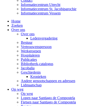
Contact
Informatiecentrum Utrecht
Informatiecentrum St. Jacobiparochie
Informatiecentrum Vessem
Home
Zoeken
Over ons
Over ons
Ledenvergadering
Bestuur
Vertrouwenspersoon
Werkgroepen
Hospitaleren
Publicaties
Bibliotheek-catalogus
Jacobalia
Geschiedenis
Kronieken
Andere genootschappen en adressen
Lidmaatschap
Op weg
Op weg
Lopen naar Santiago de Compostela
Fietsen naar Santiago de Compostela