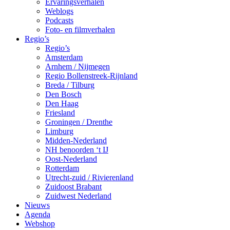
Ervaringsverhalen
Weblogs
Podcasts
Foto- en filmverhalen
Regio’s
Regio’s
Amsterdam
Arnhem / Nijmegen
Regio Bollenstreek-Rijnland
Breda / Tilburg
Den Bosch
Den Haag
Friesland
Groningen / Drenthe
Limburg
Midden-Nederland
NH benoorden ‘t IJ
Oost-Nederland
Rotterdam
Utrecht-zuid / Rivierenland
Zuidoost Brabant
Zuidwest Nederland
Nieuws
Agenda
Webshop