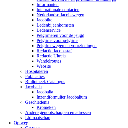
Informanten
Internationale contacten
Nederlandse Jacobswegen
Jacobike
Ledenbijeenkomsten
Ledenservice
Pelgrimeren voor de jeugd
Pelgrims voor pelgrims
Pelgrimswegen en voorzieningen
Redactie Jacobsstaf
Redactie Ultreia
Wandelroutes
Website
Hospitaleren
Publicaties
Bibliotheek Catalogus
Jacobalia
Jacobalia
Inzendformulier Jacobalium
Geschiedenis
Kronieken
Andere genootschappen en adressen
Lidmaatschap
Op weg
Op weg