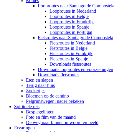
Routes
Looproutes naar Santiago de Compostela
Looproutes in Nederland
Looproutes in België
Looproutes in Frankrijk
Looproutes in Spanje
Looproutes in Portugal
Fietsroutes naar Santiago de Compostela
Fietsroutes in Nederland
Fietsroutes in België
Fietsroutes in Frankrijk
Fietsroutes in Spanje
Downloads fietsroutes
Downloads looproutes en voorzieningen
Downloads fietsroutes
Eten en slapen
Terug naar huis
Zoekertjes
Bloemen op de camino
Pelgrimswegen: nader bekeken
Spirituele reis
Bespiegelingen
Foto en film van de maand
De weg naar binnen in woord en beeld
Ervaringen