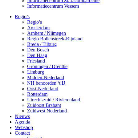
Informatiecentrum St. Jacobiparochie
Informatiecentrum Vessem
Regio’s
Regio’s
Amsterdam
Arnhem / Nijmegen
Regio Bollenstreek-Rijnland
Breda / Tilburg
Den Bosch
Den Haag
Friesland
Groningen / Drenthe
Limburg
Midden-Nederland
NH benoorden ‘t IJ
Oost-Nederland
Rotterdam
Utrecht-zuid / Rivierenland
Zuidoost Brabant
Zuidwest Nederland
Nieuws
Agenda
Webshop
Contact