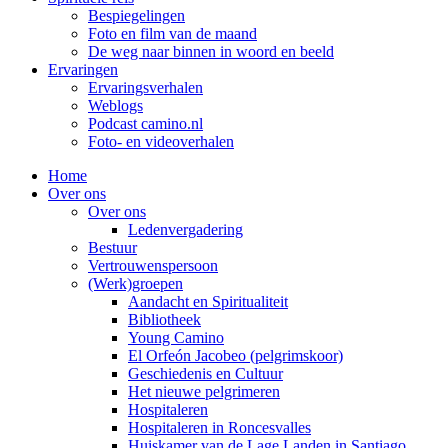
Bespiegelingen
Foto en film van de maand
De weg naar binnen in woord en beeld
Ervaringen
Ervaringsverhalen
Weblogs
Podcast camino.nl
Foto- en videoverhalen
Home
Over ons
Over ons
Ledenvergadering
Bestuur
Vertrouwenspersoon
(Werk)groepen
Aandacht en Spiritualiteit
Bibliotheek
Young Camino
El Orfeón Jacobeo (pelgrimskoor)
Geschiedenis en Cultuur
Het nieuwe pelgrimeren
Hospitaleren
Hospitaleren in Roncesvalles
Huiskamer van de Lage Landen in Santiago