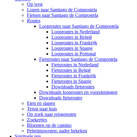
Op weg
Lopen naar Santiago de Compostela
Fietsen naar Santiago de Compostela
Routes
Looproutes naar Santiago de Compostela
Looproutes in Nederland
Looproutes in België
Looproutes in Frankrijk
Looproutes in Spanje
Looproutes in Portugal
Fietsroutes naar Santiago de Compostela
Fietsroutes in Nederland
Fietsroutes in België
Fietsroutes in Frankrijk
Fietsroutes in Spanje
Downloads fietsroutes
Downloads looproutes en voorzieningen
Downloads fietsroutes
Eten en slapen
Terug naar huis
Op zoek naar reisgenoten
Zoekertjes
Bloemen op de camino
Pelgrimswegen: nader bekeken
Spirituele reis