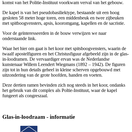
komst van het Politie-Instituut voorkwam verval van het gebouw.
De kapel is van het pseudobasiliektype, bestaande uit een hoog
gesloten 58 meter hoge toren, een middenbeuk en twee zijbeuken
met spitboogvensters, apsis, kooromgang, kapellen en de sacristie.
Voor de geïnteresseerden in de bouw verwijzen we naar
onderstaande link.
Waar het hier om gaat is het koor met spitsboogvensters, waarin de
twaalf apostelfiguren en het Christusfiguur afgebeeld zijn in de glas-
in-loodramen. De vervaardiger ervan was de Nederlandse
kunstenaar Willem Leendert Wiegmans (1892 – 1942). De figuren
zijn tot in hun details geheel in kleine scherven opgebouwd met
uitzondering van de grote hoofden, handen en voeten.
Deze dertien ramen bevinden zich nog steeds in het koor, ondanks
het gebruik van dit complex als Poltie-Instituut, waar de kapel
fungeert als congreszaal.
Glas-in-loodraam - informatie