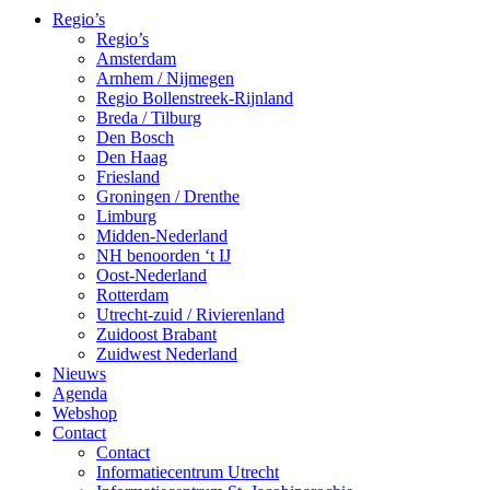
Regio’s
Regio’s
Amsterdam
Arnhem / Nijmegen
Regio Bollenstreek-Rijnland
Breda / Tilburg
Den Bosch
Den Haag
Friesland
Groningen / Drenthe
Limburg
Midden-Nederland
NH benoorden ‘t IJ
Oost-Nederland
Rotterdam
Utrecht-zuid / Rivierenland
Zuidoost Brabant
Zuidwest Nederland
Nieuws
Agenda
Webshop
Contact
Contact
Informatiecentrum Utrecht