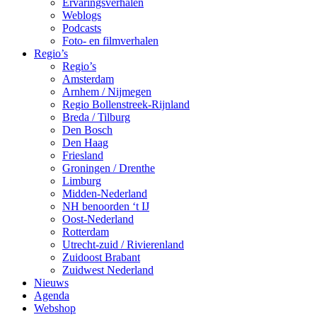
Ervaringsverhalen
Weblogs
Podcasts
Foto- en filmverhalen
Regio’s
Regio’s
Amsterdam
Arnhem / Nijmegen
Regio Bollenstreek-Rijnland
Breda / Tilburg
Den Bosch
Den Haag
Friesland
Groningen / Drenthe
Limburg
Midden-Nederland
NH benoorden ‘t IJ
Oost-Nederland
Rotterdam
Utrecht-zuid / Rivierenland
Zuidoost Brabant
Zuidwest Nederland
Nieuws
Agenda
Webshop