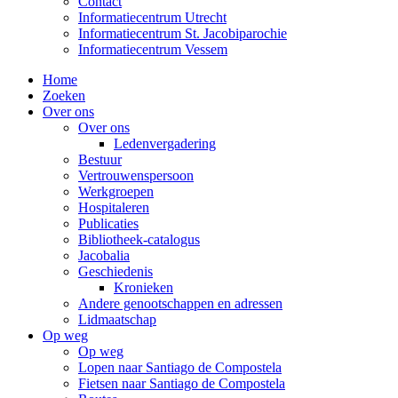
Contact
Informatiecentrum Utrecht
Informatiecentrum St. Jacobiparochie
Informatiecentrum Vessem
Home
Zoeken
Over ons
Over ons
Ledenvergadering
Bestuur
Vertrouwenspersoon
Werkgroepen
Hospitaleren
Publicaties
Bibliotheek-catalogus
Jacobalia
Geschiedenis
Kronieken
Andere genootschappen en adressen
Lidmaatschap
Op weg
Op weg
Lopen naar Santiago de Compostela
Fietsen naar Santiago de Compostela