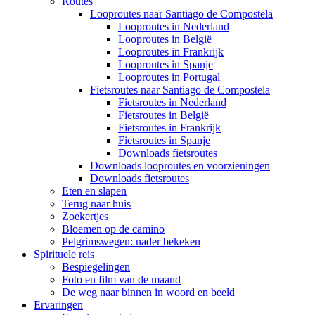
Routes
Looproutes naar Santiago de Compostela
Looproutes in Nederland
Looproutes in België
Looproutes in Frankrijk
Looproutes in Spanje
Looproutes in Portugal
Fietsroutes naar Santiago de Compostela
Fietsroutes in Nederland
Fietsroutes in België
Fietsroutes in Frankrijk
Fietsroutes in Spanje
Downloads fietsroutes
Downloads looproutes en voorzieningen
Downloads fietsroutes
Eten en slapen
Terug naar huis
Zoekertjes
Bloemen op de camino
Pelgrimswegen: nader bekeken
Spirituele reis
Bespiegelingen
Foto en film van de maand
De weg naar binnen in woord en beeld
Ervaringen