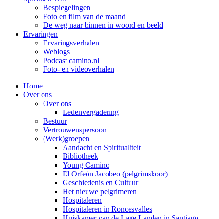
Bespiegelingen
Foto en film van de maand
De weg naar binnen in woord en beeld
Ervaringen
Ervaringsverhalen
Weblogs
Podcast camino.nl
Foto- en videoverhalen
Home
Over ons
Over ons
Ledenvergadering
Bestuur
Vertrouwenspersoon
(Werk)groepen
Aandacht en Spiritualiteit
Bibliotheek
Young Camino
El Orfeón Jacobeo (pelgrimskoor)
Geschiedenis en Cultuur
Het nieuwe pelgrimeren
Hospitaleren
Hospitaleren in Roncesvalles
Huiskamer van de Lage Landen in Santiago