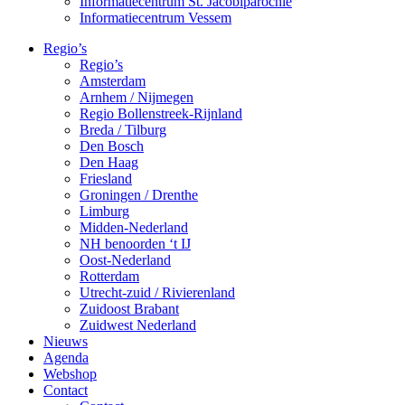
Informatiecentrum St. Jacobiparochie
Informatiecentrum Vessem
Regio’s
Regio’s
Amsterdam
Arnhem / Nijmegen
Regio Bollenstreek-Rijnland
Breda / Tilburg
Den Bosch
Den Haag
Friesland
Groningen / Drenthe
Limburg
Midden-Nederland
NH benoorden ‘t IJ
Oost-Nederland
Rotterdam
Utrecht-zuid / Rivierenland
Zuidoost Brabant
Zuidwest Nederland
Nieuws
Agenda
Webshop
Contact