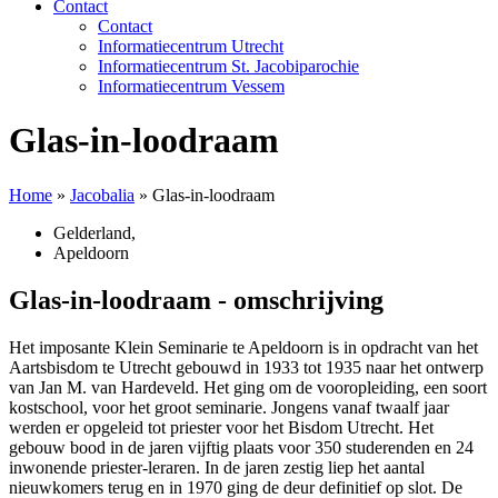
Contact
Contact
Informatiecentrum Utrecht
Informatiecentrum St. Jacobiparochie
Informatiecentrum Vessem
Glas-in-loodraam
Home
»
Jacobalia
»
Glas-in-loodraam
Gelderland
,
Apeldoorn
Glas-in-loodraam - omschrijving
Het imposante Klein Seminarie te Apeldoorn is in opdracht van het
Aartsbisdom te Utrecht gebouwd in 1933 tot 1935 naar het ontwerp
van Jan M. van Hardeveld. Het ging om de vooropleiding, een soort
kostschool, voor het groot seminarie. Jongens vanaf twaalf jaar
werden er opgeleid tot priester voor het Bisdom Utrecht. Het
gebouw bood in de jaren vijftig plaats voor 350 studerenden en 24
inwonende priester-leraren. In de jaren zestig liep het aantal
nieuwkomers terug en in 1970 ging de deur definitief op slot. De