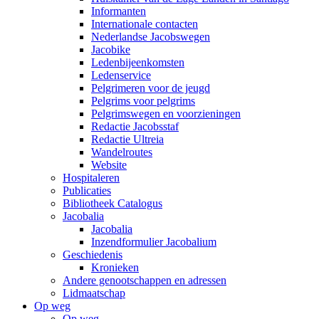
Informanten
Internationale contacten
Nederlandse Jacobswegen
Jacobike
Ledenbijeenkomsten
Ledenservice
Pelgrimeren voor de jeugd
Pelgrims voor pelgrims
Pelgrimswegen en voorzieningen
Redactie Jacobsstaf
Redactie Ultreia
Wandelroutes
Website
Hospitaleren
Publicaties
Bibliotheek Catalogus
Jacobalia
Jacobalia
Inzendformulier Jacobalium
Geschiedenis
Kronieken
Andere genootschappen en adressen
Lidmaatschap
Op weg
Op weg