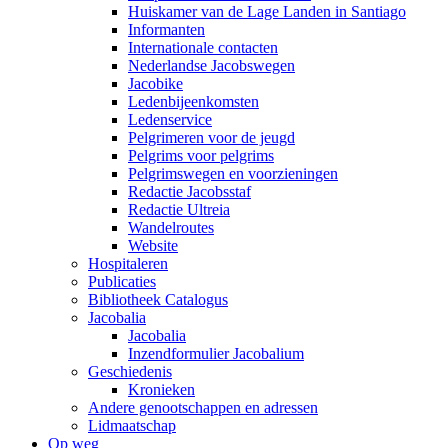
Huiskamer van de Lage Landen in Santiago
Informanten
Internationale contacten
Nederlandse Jacobswegen
Jacobike
Ledenbijeenkomsten
Ledenservice
Pelgrimeren voor de jeugd
Pelgrims voor pelgrims
Pelgrimswegen en voorzieningen
Redactie Jacobsstaf
Redactie Ultreia
Wandelroutes
Website
Hospitaleren
Publicaties
Bibliotheek Catalogus
Jacobalia
Jacobalia
Inzendformulier Jacobalium
Geschiedenis
Kronieken
Andere genootschappen en adressen
Lidmaatschap
Op weg