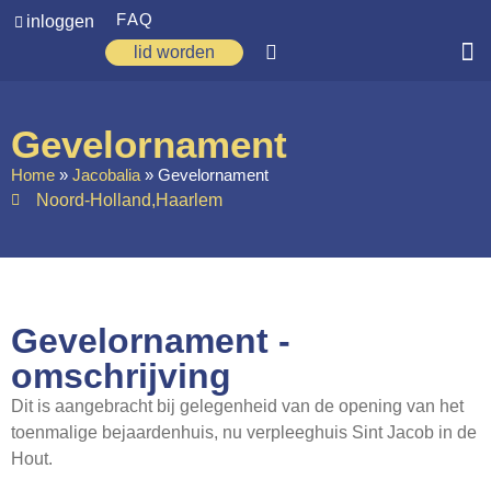
FAQ
inloggen
lid worden
Home
Gevelornament
Zoeken
Home
»
Jacobalia
»
Gevelornament
Noord-Holland
,
Haarlem
Over ons
Op weg
Spirituele reis
Gevelornament -
Ervaringen
omschrijving
Regio’s
Dit is aangebracht bij gelegenheid van de opening van het
Nieuws
toenmalige bejaardenhuis, nu verpleeghuis Sint Jacob in de
Hout.
Agenda