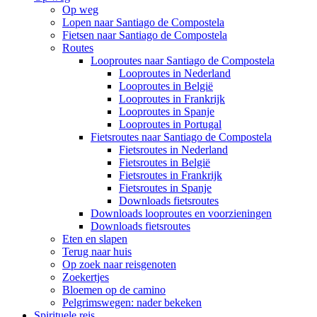
Op weg
Lopen naar Santiago de Compostela
Fietsen naar Santiago de Compostela
Routes
Looproutes naar Santiago de Compostela
Looproutes in Nederland
Looproutes in België
Looproutes in Frankrijk
Looproutes in Spanje
Looproutes in Portugal
Fietsroutes naar Santiago de Compostela
Fietsroutes in Nederland
Fietsroutes in België
Fietsroutes in Frankrijk
Fietsroutes in Spanje
Downloads fietsroutes
Downloads looproutes en voorzieningen
Downloads fietsroutes
Eten en slapen
Terug naar huis
Op zoek naar reisgenoten
Zoekertjes
Bloemen op de camino
Pelgrimswegen: nader bekeken
Spirituele reis