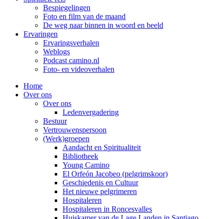
Bespiegelingen
Foto en film van de maand
De weg naar binnen in woord en beeld
Ervaringen
Ervaringsverhalen
Weblogs
Podcast camino.nl
Foto- en videoverhalen
Home
Over ons
Over ons
Ledenvergadering
Bestuur
Vertrouwenspersoon
(Werk)groepen
Aandacht en Spiritualiteit
Bibliotheek
Young Camino
El Orfeón Jacobeo (pelgrimskoor)
Geschiedenis en Cultuur
Het nieuwe pelgrimeren
Hospitaleren
Hospitaleren in Roncesvalles
Huiskamer van de Lage Landen in Santiago