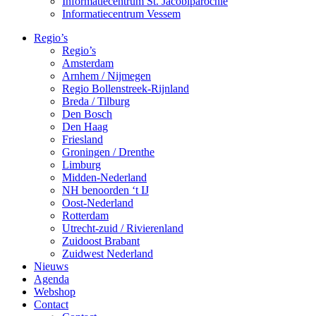
Informatiecentrum St. Jacobiparochie
Informatiecentrum Vessem
Regio’s
Regio’s
Amsterdam
Arnhem / Nijmegen
Regio Bollenstreek-Rijnland
Breda / Tilburg
Den Bosch
Den Haag
Friesland
Groningen / Drenthe
Limburg
Midden-Nederland
NH benoorden ‘t IJ
Oost-Nederland
Rotterdam
Utrecht-zuid / Rivierenland
Zuidoost Brabant
Zuidwest Nederland
Nieuws
Agenda
Webshop
Contact