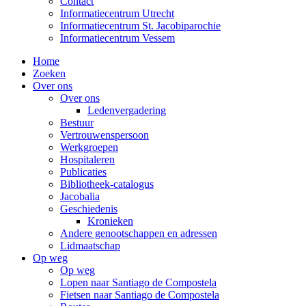
Contact
Informatiecentrum Utrecht
Informatiecentrum St. Jacobiparochie
Informatiecentrum Vessem
Home
Zoeken
Over ons
Over ons
Ledenvergadering
Bestuur
Vertrouwenspersoon
Werkgroepen
Hospitaleren
Publicaties
Bibliotheek-catalogus
Jacobalia
Geschiedenis
Kronieken
Andere genootschappen en adressen
Lidmaatschap
Op weg
Op weg
Lopen naar Santiago de Compostela
Fietsen naar Santiago de Compostela