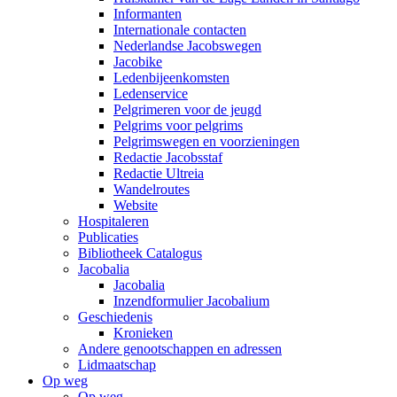
Informanten
Internationale contacten
Nederlandse Jacobswegen
Jacobike
Ledenbijeenkomsten
Ledenservice
Pelgrimeren voor de jeugd
Pelgrims voor pelgrims
Pelgrimswegen en voorzieningen
Redactie Jacobsstaf
Redactie Ultreia
Wandelroutes
Website
Hospitaleren
Publicaties
Bibliotheek Catalogus
Jacobalia
Jacobalia
Inzendformulier Jacobalium
Geschiedenis
Kronieken
Andere genootschappen en adressen
Lidmaatschap
Op weg
Op weg