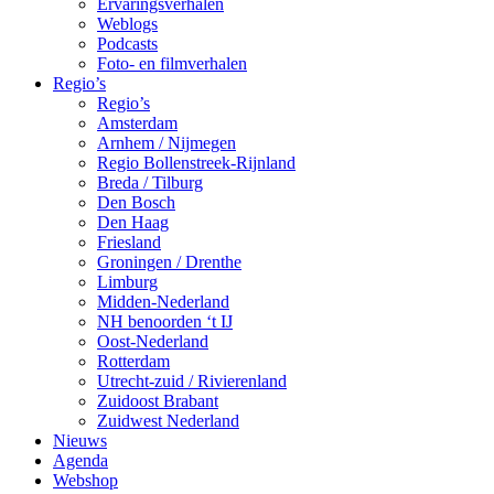
Ervaringsverhalen
Weblogs
Podcasts
Foto- en filmverhalen
Regio’s
Regio’s
Amsterdam
Arnhem / Nijmegen
Regio Bollenstreek-Rijnland
Breda / Tilburg
Den Bosch
Den Haag
Friesland
Groningen / Drenthe
Limburg
Midden-Nederland
NH benoorden ‘t IJ
Oost-Nederland
Rotterdam
Utrecht-zuid / Rivierenland
Zuidoost Brabant
Zuidwest Nederland
Nieuws
Agenda
Webshop