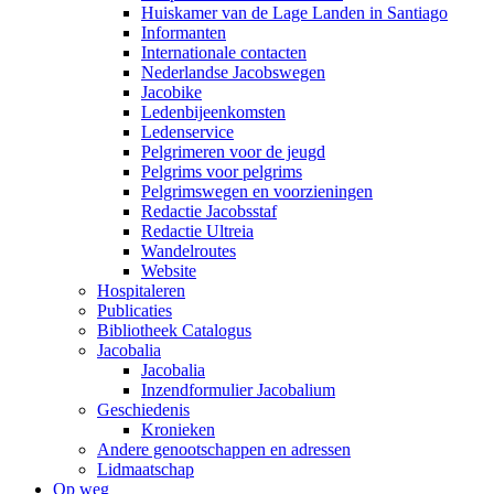
Huiskamer van de Lage Landen in Santiago
Informanten
Internationale contacten
Nederlandse Jacobswegen
Jacobike
Ledenbijeenkomsten
Ledenservice
Pelgrimeren voor de jeugd
Pelgrims voor pelgrims
Pelgrimswegen en voorzieningen
Redactie Jacobsstaf
Redactie Ultreia
Wandelroutes
Website
Hospitaleren
Publicaties
Bibliotheek Catalogus
Jacobalia
Jacobalia
Inzendformulier Jacobalium
Geschiedenis
Kronieken
Andere genootschappen en adressen
Lidmaatschap
Op weg