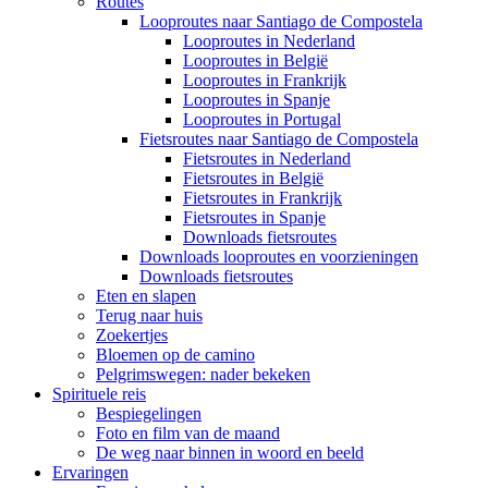
Routes
Looproutes naar Santiago de Compostela
Looproutes in Nederland
Looproutes in België
Looproutes in Frankrijk
Looproutes in Spanje
Looproutes in Portugal
Fietsroutes naar Santiago de Compostela
Fietsroutes in Nederland
Fietsroutes in België
Fietsroutes in Frankrijk
Fietsroutes in Spanje
Downloads fietsroutes
Downloads looproutes en voorzieningen
Downloads fietsroutes
Eten en slapen
Terug naar huis
Zoekertjes
Bloemen op de camino
Pelgrimswegen: nader bekeken
Spirituele reis
Bespiegelingen
Foto en film van de maand
De weg naar binnen in woord en beeld
Ervaringen