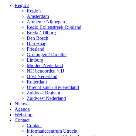
Regio’s
Regio’s
Amsterdam
Arnhem / Nijmegen
Regio Bollenstreek-Rijnland
Breda / Tilburg
Den Bosch
Den Haag
Friesland
Groningen / Drenthe
Limburg
Midden-Nederland
NH benoorden ‘t IJ
Oost-Nederland
Rotterdam
Utrecht-zuid / Rivierenland
Zuidoost Brabant
Zuidwest Nederland
Nieuws
Agenda
Webshop
Contact
Contact
Informatiecentrum Utrecht