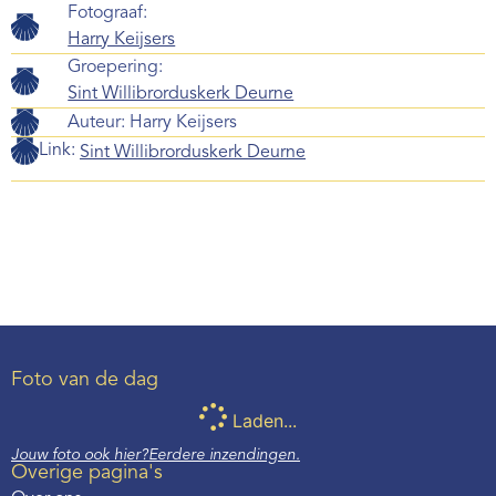
Fotograaf:
Harry Keijsers
Groepering:
Sint Willibrorduskerk Deurne
Auteur:
Harry Keijsers
Link:
Sint Willibrorduskerk Deurne
Foto van de dag
Laden...
Jouw foto ook hier?
Eerdere inzendingen.
Overige pagina's