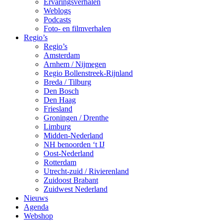
Ervaringsverhalen
Weblogs
Podcasts
Foto- en filmverhalen
Regio’s
Regio’s
Amsterdam
Arnhem / Nijmegen
Regio Bollenstreek-Rijnland
Breda / Tilburg
Den Bosch
Den Haag
Friesland
Groningen / Drenthe
Limburg
Midden-Nederland
NH benoorden ‘t IJ
Oost-Nederland
Rotterdam
Utrecht-zuid / Rivierenland
Zuidoost Brabant
Zuidwest Nederland
Nieuws
Agenda
Webshop