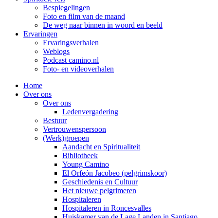
Bespiegelingen
Foto en film van de maand
De weg naar binnen in woord en beeld
Ervaringen
Ervaringsverhalen
Weblogs
Podcast camino.nl
Foto- en videoverhalen
Home
Over ons
Over ons
Ledenvergadering
Bestuur
Vertrouwenspersoon
(Werk)groepen
Aandacht en Spiritualiteit
Bibliotheek
Young Camino
El Orfeón Jacobeo (pelgrimskoor)
Geschiedenis en Cultuur
Het nieuwe pelgrimeren
Hospitaleren
Hospitaleren in Roncesvalles
Huiskamer van de Lage Landen in Santiago