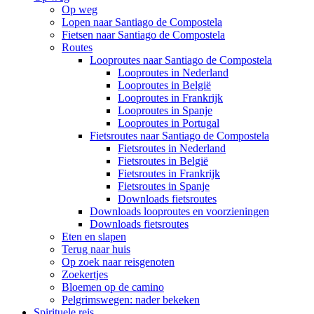
Op weg
Lopen naar Santiago de Compostela
Fietsen naar Santiago de Compostela
Routes
Looproutes naar Santiago de Compostela
Looproutes in Nederland
Looproutes in België
Looproutes in Frankrijk
Looproutes in Spanje
Looproutes in Portugal
Fietsroutes naar Santiago de Compostela
Fietsroutes in Nederland
Fietsroutes in België
Fietsroutes in Frankrijk
Fietsroutes in Spanje
Downloads fietsroutes
Downloads looproutes en voorzieningen
Downloads fietsroutes
Eten en slapen
Terug naar huis
Op zoek naar reisgenoten
Zoekertjes
Bloemen op de camino
Pelgrimswegen: nader bekeken
Spirituele reis