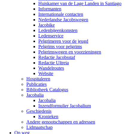
Huiskamer van de Lage Landen in Santiago
Informanten
Internationale contacten
Nederlandse Jacobswegen
Jacobike
Ledenbijeenkomsten
Ledenservice
Pelgrimeren voor de jeugd
Pelgrims voor pelgrims
Pelgrimswegen en voorzieningen
Redactie Jacobsstaf
Redactie Ultreia
Wandelroutes
Website
Hospitaleren
Publicaties
Bibliotheek Catalogus
Jacobalia
Jacobalia
Inzendformulier Jacobalium
Geschiedenis
Kronieken
Andere genootschappen en adressen
Lidmaatschap
Op weg