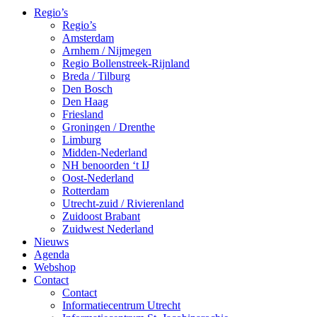
Regio’s
Regio’s
Amsterdam
Arnhem / Nijmegen
Regio Bollenstreek-Rijnland
Breda / Tilburg
Den Bosch
Den Haag
Friesland
Groningen / Drenthe
Limburg
Midden-Nederland
NH benoorden ‘t IJ
Oost-Nederland
Rotterdam
Utrecht-zuid / Rivierenland
Zuidoost Brabant
Zuidwest Nederland
Nieuws
Agenda
Webshop
Contact
Contact
Informatiecentrum Utrecht