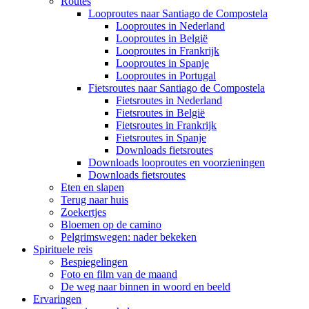
Routes
Looproutes naar Santiago de Compostela
Looproutes in Nederland
Looproutes in België
Looproutes in Frankrijk
Looproutes in Spanje
Looproutes in Portugal
Fietsroutes naar Santiago de Compostela
Fietsroutes in Nederland
Fietsroutes in België
Fietsroutes in Frankrijk
Fietsroutes in Spanje
Downloads fietsroutes
Downloads looproutes en voorzieningen
Downloads fietsroutes
Eten en slapen
Terug naar huis
Zoekertjes
Bloemen op de camino
Pelgrimswegen: nader bekeken
Spirituele reis
Bespiegelingen
Foto en film van de maand
De weg naar binnen in woord en beeld
Ervaringen