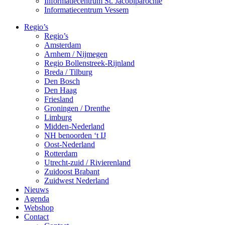
Informatiecentrum St. Jacobiparochie
Informatiecentrum Vessem
Regio’s
Regio’s
Amsterdam
Arnhem / Nijmegen
Regio Bollenstreek-Rijnland
Breda / Tilburg
Den Bosch
Den Haag
Friesland
Groningen / Drenthe
Limburg
Midden-Nederland
NH benoorden ‘t IJ
Oost-Nederland
Rotterdam
Utrecht-zuid / Rivierenland
Zuidoost Brabant
Zuidwest Nederland
Nieuws
Agenda
Webshop
Contact