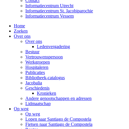
Contact
Informatiecentrum Utrecht
Informatiecentrum St. Jacobiparochie
Informatiecentrum Vessem
Home
Zoeken
Over ons
Over ons
Ledenvergadering
Bestuur
Vertrouwenspersoon
Werkgroepen
Hospitaleren
Publicaties
Bibliotheek-catalogus
Jacobalia
Geschiedenis
Kronieken
Andere genootschappen en adressen
Lidmaatschap
Op weg
Op weg
Lopen naar Santiago de Compostela
Fietsen naar Santiago de Compostela