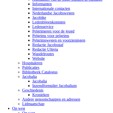
Informanten
Internationale contacten
Nederlandse Jacobswegen
Jacobike
Ledenbijeenkomsten
Ledenservice
Pelgrimeren voor de jeugd
Pelgrims voor pelgrims
Pelgrimswegen en voorzieningen
Redactie Jacobsstaf
Redactie Ultreia
Wandelroutes
Website
Hospitaleren
Publicaties
Bibliotheek Catalogus
Jacobalia
Jacobalia
Inzendformulier Jacobalium
Geschiedenis
Kronieken
Andere genootschappen en adressen
Lidmaatschap
Op weg
Op weg