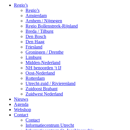
Regio’s
Regio’s
Amsterdam
Arnhem / Nijmegen
Regio Bollenstreek-Rijnland
Breda / Tilburg
Den Bosch
Den Haag
Friesland
Groningen / Drenthe
Limburg
Midden-Nederland
NH benoorden ‘t IJ
Oost-Nederland
Rotterdam
Utrecht-zuid / Rivierenland
Zuidoost Brabant
Zuidwest Nederland
Nieuws
Agenda
Webshop
Contact
Contact
Informatiecentrum Utrecht