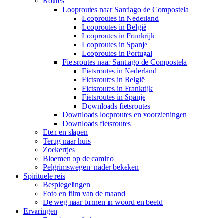
Routes
Looproutes naar Santiago de Compostela
Looproutes in Nederland
Looproutes in België
Looproutes in Frankrijk
Looproutes in Spanje
Looproutes in Portugal
Fietsroutes naar Santiago de Compostela
Fietsroutes in Nederland
Fietsroutes in België
Fietsroutes in Frankrijk
Fietsroutes in Spanje
Downloads fietsroutes
Downloads looproutes en voorzieningen
Downloads fietsroutes
Eten en slapen
Terug naar huis
Zoekertjes
Bloemen op de camino
Pelgrimswegen: nader bekeken
Spirituele reis
Bespiegelingen
Foto en film van de maand
De weg naar binnen in woord en beeld
Ervaringen