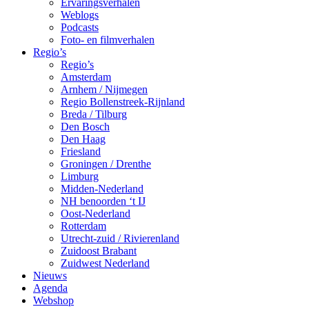
Ervaringsverhalen
Weblogs
Podcasts
Foto- en filmverhalen
Regio’s
Regio’s
Amsterdam
Arnhem / Nijmegen
Regio Bollenstreek-Rijnland
Breda / Tilburg
Den Bosch
Den Haag
Friesland
Groningen / Drenthe
Limburg
Midden-Nederland
NH benoorden ‘t IJ
Oost-Nederland
Rotterdam
Utrecht-zuid / Rivierenland
Zuidoost Brabant
Zuidwest Nederland
Nieuws
Agenda
Webshop