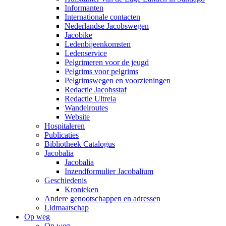
Informanten
Internationale contacten
Nederlandse Jacobswegen
Jacobike
Ledenbijeenkomsten
Ledenservice
Pelgrimeren voor de jeugd
Pelgrims voor pelgrims
Pelgrimswegen en voorzieningen
Redactie Jacobsstaf
Redactie Ultreia
Wandelroutes
Website
Hospitaleren
Publicaties
Bibliotheek Catalogus
Jacobalia
Jacobalia
Inzendformulier Jacobalium
Geschiedenis
Kronieken
Andere genootschappen en adressen
Lidmaatschap
Op weg
Op weg