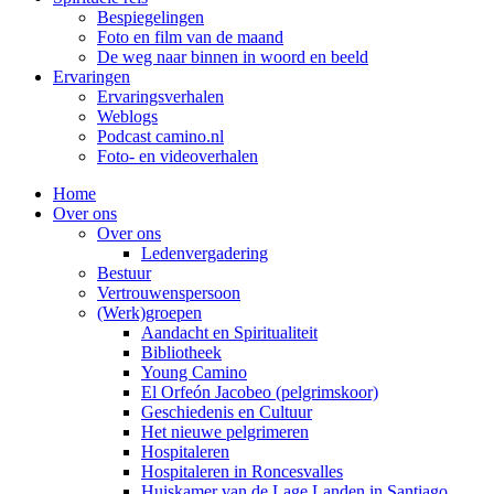
Bespiegelingen
Foto en film van de maand
De weg naar binnen in woord en beeld
Ervaringen
Ervaringsverhalen
Weblogs
Podcast camino.nl
Foto- en videoverhalen
Home
Over ons
Over ons
Ledenvergadering
Bestuur
Vertrouwenspersoon
(Werk)groepen
Aandacht en Spiritualiteit
Bibliotheek
Young Camino
El Orfeón Jacobeo (pelgrimskoor)
Geschiedenis en Cultuur
Het nieuwe pelgrimeren
Hospitaleren
Hospitaleren in Roncesvalles
Huiskamer van de Lage Landen in Santiago