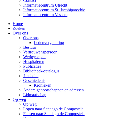
Contact
Informatiecentrum Utrecht
Informatiecentrum St. Jacobiparochie
Informatiecentrum Vessem
Home
Zoeken
Over ons
Over ons
Ledenvergadering
Bestuur
Vertrouwenspersoon
Werkgroepen
Hospitaleren
Publicaties
Bibliotheek-catalogus
Jacobalia
Geschiedenis
Kronieken
Andere genootschappen en adressen
Lidmaatschap
Op weg
Op weg
Lopen naar Santiago de Compostela
Fietsen naar Santiago de Compostela