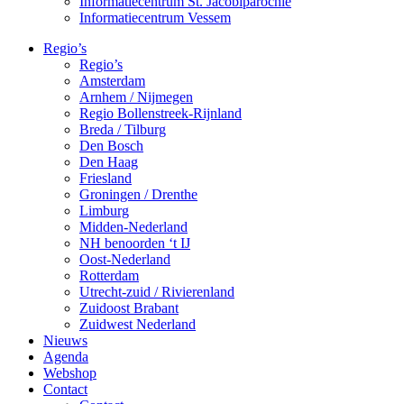
Informatiecentrum St. Jacobiparochie
Informatiecentrum Vessem
Regio’s
Regio’s
Amsterdam
Arnhem / Nijmegen
Regio Bollenstreek-Rijnland
Breda / Tilburg
Den Bosch
Den Haag
Friesland
Groningen / Drenthe
Limburg
Midden-Nederland
NH benoorden ‘t IJ
Oost-Nederland
Rotterdam
Utrecht-zuid / Rivierenland
Zuidoost Brabant
Zuidwest Nederland
Nieuws
Agenda
Webshop
Contact