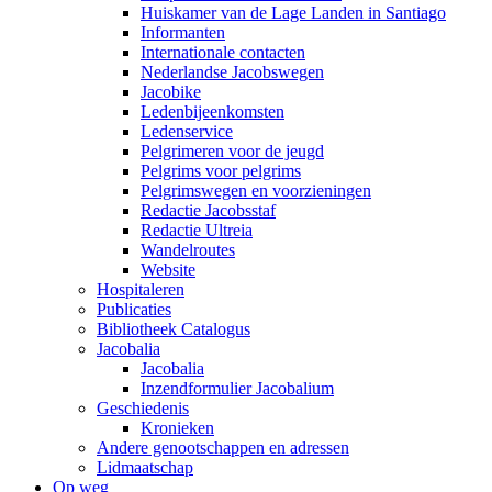
Huiskamer van de Lage Landen in Santiago
Informanten
Internationale contacten
Nederlandse Jacobswegen
Jacobike
Ledenbijeenkomsten
Ledenservice
Pelgrimeren voor de jeugd
Pelgrims voor pelgrims
Pelgrimswegen en voorzieningen
Redactie Jacobsstaf
Redactie Ultreia
Wandelroutes
Website
Hospitaleren
Publicaties
Bibliotheek Catalogus
Jacobalia
Jacobalia
Inzendformulier Jacobalium
Geschiedenis
Kronieken
Andere genootschappen en adressen
Lidmaatschap
Op weg