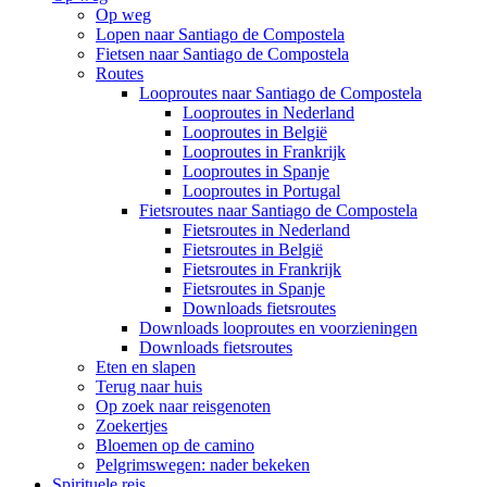
Op weg
Lopen naar Santiago de Compostela
Fietsen naar Santiago de Compostela
Routes
Looproutes naar Santiago de Compostela
Looproutes in Nederland
Looproutes in België
Looproutes in Frankrijk
Looproutes in Spanje
Looproutes in Portugal
Fietsroutes naar Santiago de Compostela
Fietsroutes in Nederland
Fietsroutes in België
Fietsroutes in Frankrijk
Fietsroutes in Spanje
Downloads fietsroutes
Downloads looproutes en voorzieningen
Downloads fietsroutes
Eten en slapen
Terug naar huis
Op zoek naar reisgenoten
Zoekertjes
Bloemen op de camino
Pelgrimswegen: nader bekeken
Spirituele reis