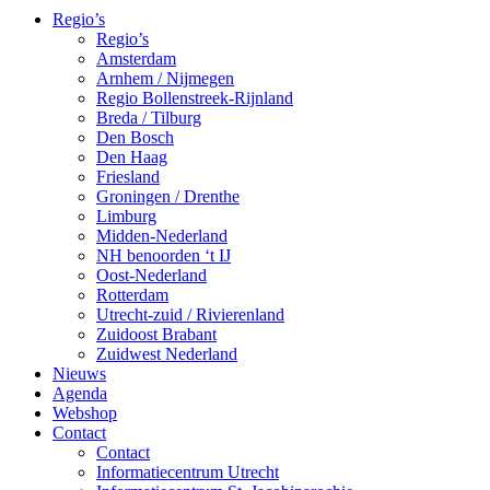
Regio’s
Regio’s
Amsterdam
Arnhem / Nijmegen
Regio Bollenstreek-Rijnland
Breda / Tilburg
Den Bosch
Den Haag
Friesland
Groningen / Drenthe
Limburg
Midden-Nederland
NH benoorden ‘t IJ
Oost-Nederland
Rotterdam
Utrecht-zuid / Rivierenland
Zuidoost Brabant
Zuidwest Nederland
Nieuws
Agenda
Webshop
Contact
Contact
Informatiecentrum Utrecht