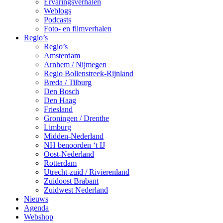
Ervaringsverhalen
Weblogs
Podcasts
Foto- en filmverhalen
Regio’s
Regio’s
Amsterdam
Arnhem / Nijmegen
Regio Bollenstreek-Rijnland
Breda / Tilburg
Den Bosch
Den Haag
Friesland
Groningen / Drenthe
Limburg
Midden-Nederland
NH benoorden ‘t IJ
Oost-Nederland
Rotterdam
Utrecht-zuid / Rivierenland
Zuidoost Brabant
Zuidwest Nederland
Nieuws
Agenda
Webshop