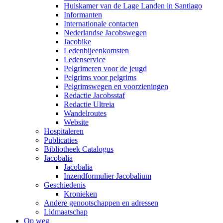
Huiskamer van de Lage Landen in Santiago
Informanten
Internationale contacten
Nederlandse Jacobswegen
Jacobike
Ledenbijeenkomsten
Ledenservice
Pelgrimeren voor de jeugd
Pelgrims voor pelgrims
Pelgrimswegen en voorzieningen
Redactie Jacobsstaf
Redactie Ultreia
Wandelroutes
Website
Hospitaleren
Publicaties
Bibliotheek Catalogus
Jacobalia
Jacobalia
Inzendformulier Jacobalium
Geschiedenis
Kronieken
Andere genootschappen en adressen
Lidmaatschap
Op weg