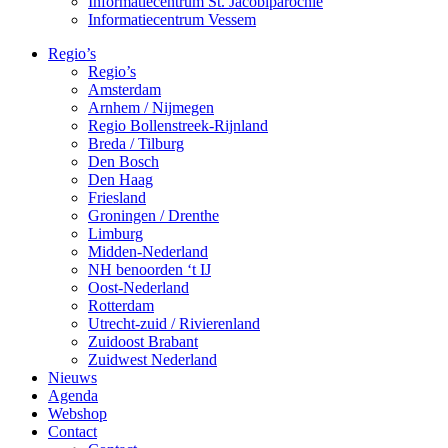
Informatiecentrum St. Jacobiparochie
Informatiecentrum Vessem
Regio’s
Regio’s
Amsterdam
Arnhem / Nijmegen
Regio Bollenstreek-Rijnland
Breda / Tilburg
Den Bosch
Den Haag
Friesland
Groningen / Drenthe
Limburg
Midden-Nederland
NH benoorden ‘t IJ
Oost-Nederland
Rotterdam
Utrecht-zuid / Rivierenland
Zuidoost Brabant
Zuidwest Nederland
Nieuws
Agenda
Webshop
Contact