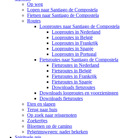
Op weg
Lopen naar Santiago de Compostela
Fietsen naar Santiago de Compostela
Routes
Looproutes naar Santiago de Compostela
Looproutes in Nederland
Looproutes in België
Looproutes in Frankrijk
Looproutes in Spanje
Looproutes in Portugal
Fietsroutes naar Santiago de Compostela
Fietsroutes in Nederland
Fietsroutes in België
Fietsroutes in Frankrijk
Fietsroutes in Spanje
Downloads fietsroutes
Downloads looproutes en voorzieningen
Downloads fietsroutes
Eten en slapen
Terug naar huis
Op zoek naar reisgenoten
Zoekertjes
Bloemen op de camino
Pelgrimswegen: nader bekeken
Spirituele reis