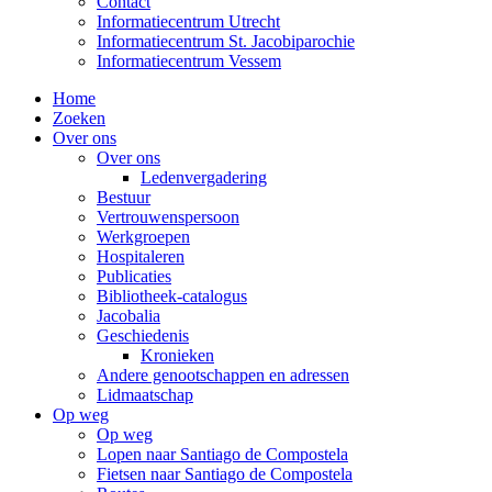
Contact
Informatiecentrum Utrecht
Informatiecentrum St. Jacobiparochie
Informatiecentrum Vessem
Home
Zoeken
Over ons
Over ons
Ledenvergadering
Bestuur
Vertrouwenspersoon
Werkgroepen
Hospitaleren
Publicaties
Bibliotheek-catalogus
Jacobalia
Geschiedenis
Kronieken
Andere genootschappen en adressen
Lidmaatschap
Op weg
Op weg
Lopen naar Santiago de Compostela
Fietsen naar Santiago de Compostela