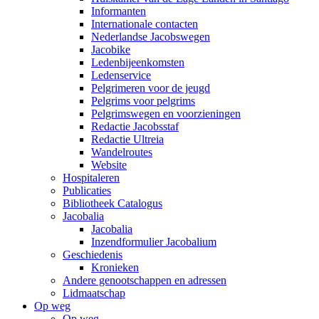
Informanten
Internationale contacten
Nederlandse Jacobswegen
Jacobike
Ledenbijeenkomsten
Ledenservice
Pelgrimeren voor de jeugd
Pelgrims voor pelgrims
Pelgrimswegen en voorzieningen
Redactie Jacobsstaf
Redactie Ultreia
Wandelroutes
Website
Hospitaleren
Publicaties
Bibliotheek Catalogus
Jacobalia
Jacobalia
Inzendformulier Jacobalium
Geschiedenis
Kronieken
Andere genootschappen en adressen
Lidmaatschap
Op weg
Op weg