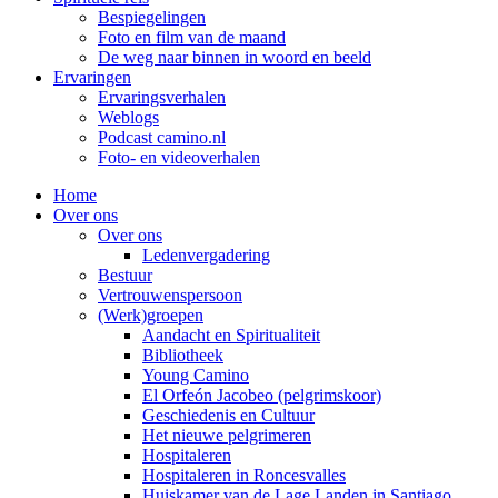
Bespiegelingen
Foto en film van de maand
De weg naar binnen in woord en beeld
Ervaringen
Ervaringsverhalen
Weblogs
Podcast camino.nl
Foto- en videoverhalen
Home
Over ons
Over ons
Ledenvergadering
Bestuur
Vertrouwenspersoon
(Werk)groepen
Aandacht en Spiritualiteit
Bibliotheek
Young Camino
El Orfeón Jacobeo (pelgrimskoor)
Geschiedenis en Cultuur
Het nieuwe pelgrimeren
Hospitaleren
Hospitaleren in Roncesvalles
Huiskamer van de Lage Landen in Santiago