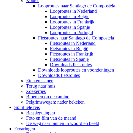
Routes
Looproutes naar Santiago de Compostela
Looproutes in Nederland
Looproutes in België
Looproutes in Frankrijk
Looproutes in Spanje
Looproutes in Portugal
Fietsroutes naar Santiago de Compostela
Fietsroutes in Nederland
Fietsroutes in België
Fietsroutes in Frankrijk
Fietsroutes in Spanje
Downloads fietsroutes
Downloads looproutes en voorzieningen
Downloads fietsroutes
Eten en slapen
Terug naar huis
Zoekertjes
Bloemen op de camino
Pelgrimswegen: nader bekeken
Spirituele reis
Bespiegelingen
Foto en film van de maand
De weg naar binnen in woord en beeld
Ervaringen