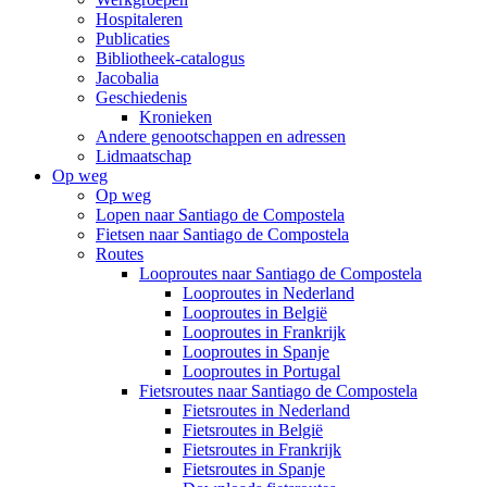
Hospitaleren
Publicaties
Bibliotheek-catalogus
Jacobalia
Geschiedenis
Kronieken
Andere genootschappen en adressen
Lidmaatschap
Op weg
Op weg
Lopen naar Santiago de Compostela
Fietsen naar Santiago de Compostela
Routes
Looproutes naar Santiago de Compostela
Looproutes in Nederland
Looproutes in België
Looproutes in Frankrijk
Looproutes in Spanje
Looproutes in Portugal
Fietsroutes naar Santiago de Compostela
Fietsroutes in Nederland
Fietsroutes in België
Fietsroutes in Frankrijk
Fietsroutes in Spanje