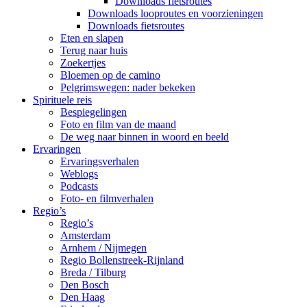
Downloads fietsroutes
Downloads looproutes en voorzieningen
Downloads fietsroutes
Eten en slapen
Terug naar huis
Zoekertjes
Bloemen op de camino
Pelgrimswegen: nader bekeken
Spirituele reis
Bespiegelingen
Foto en film van de maand
De weg naar binnen in woord en beeld
Ervaringen
Ervaringsverhalen
Weblogs
Podcasts
Foto- en filmverhalen
Regio’s
Regio’s
Amsterdam
Arnhem / Nijmegen
Regio Bollenstreek-Rijnland
Breda / Tilburg
Den Bosch
Den Haag