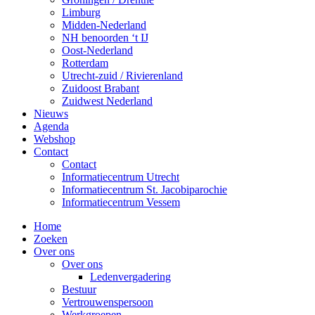
Limburg
Midden-Nederland
NH benoorden ‘t IJ
Oost-Nederland
Rotterdam
Utrecht-zuid / Rivierenland
Zuidoost Brabant
Zuidwest Nederland
Nieuws
Agenda
Webshop
Contact
Contact
Informatiecentrum Utrecht
Informatiecentrum St. Jacobiparochie
Informatiecentrum Vessem
Home
Zoeken
Over ons
Over ons
Ledenvergadering
Bestuur
Vertrouwenspersoon
Werkgroepen