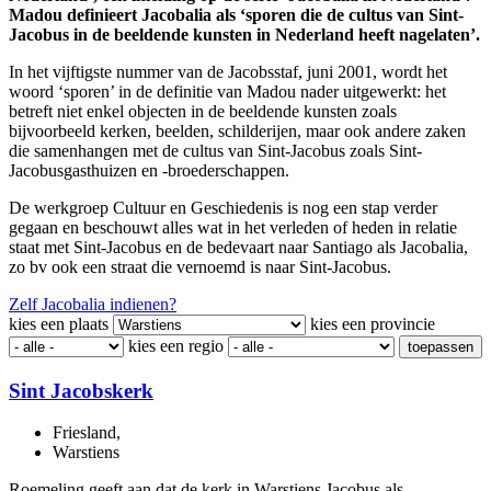
Madou definieert Jacobalia als ‘sporen die de cultus van Sint-
Jacobus in de beeldende kunsten in Nederland heeft nagelaten’.
In het vijftigste nummer van de Jacobsstaf, juni 2001, wordt het
woord ‘sporen’ in de definitie van Madou nader uitgewerkt: het
betreft niet enkel objecten in de beeldende kunsten zoals
bijvoorbeeld kerken, beelden, schilderijen, maar ook andere zaken
die samenhangen met de cultus van Sint-Jacobus zoals Sint-
Jacobusgasthuizen en -broederschappen.
De werkgroep Cultuur en Geschiedenis is nog een stap verder
gegaan en beschouwt alles wat in het verleden of heden in relatie
staat met Sint-Jacobus en de bedevaart naar Santiago als Jacobalia,
zo bv ook een straat die vernoemd is naar Sint-Jacobus.
Zelf Jacobalia indienen?
kies een plaats
kies een provincie
kies een regio
toepassen
Sint Jacobskerk
Friesland
,
Warstiens
Roemeling geeft aan dat de kerk in Warstiens Jacobus als