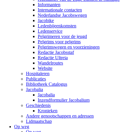
Informanten
Internationale contacten
Nederlandse Jacobswegen
Jacobike
Ledenbijeenkomsten
Ledenservice
Pelgrimeren voor de jeugd
Pelgrims voor pelgrims
Pelgrimswegen en voorzieningen
Redactie Jacobsstaf
Redactie Ultreia
Wandelroutes
Website
Hospitaleren
Publicaties
Bibliotheek Catalogus
Jacobalia
Jacobalia
Inzendformulier Jacobalium
Geschiedenis
Kronieken
Andere genootschappen en adressen
Lidmaatschap
Op weg
Op weg