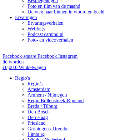
Bespiegelingen
Foto en film van de maand
De weg naar binnen in woord en beeld
Ervaringen
Ervaringsverhalen
Weblogs
Podcast camino.nl
Foto- en videoverhalen
Facebook-square
Facebook
Instagram
lid worden
€
0,00
0
Winkelwagen
Regio’s
Regio’s
Amsterdam
Arnhem / Nijmegen
Regio Bollenstreek-Rijnland
Breda / Tilburg
Den Bosch
Den Haag
Friesland
Groningen / Drenthe
Limburg
Midden-Nederland