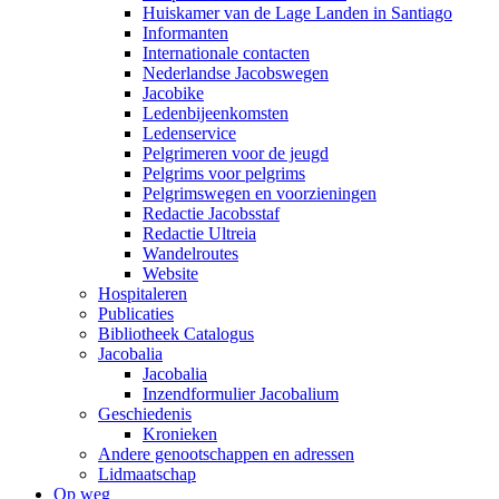
Huiskamer van de Lage Landen in Santiago
Informanten
Internationale contacten
Nederlandse Jacobswegen
Jacobike
Ledenbijeenkomsten
Ledenservice
Pelgrimeren voor de jeugd
Pelgrims voor pelgrims
Pelgrimswegen en voorzieningen
Redactie Jacobsstaf
Redactie Ultreia
Wandelroutes
Website
Hospitaleren
Publicaties
Bibliotheek Catalogus
Jacobalia
Jacobalia
Inzendformulier Jacobalium
Geschiedenis
Kronieken
Andere genootschappen en adressen
Lidmaatschap
Op weg