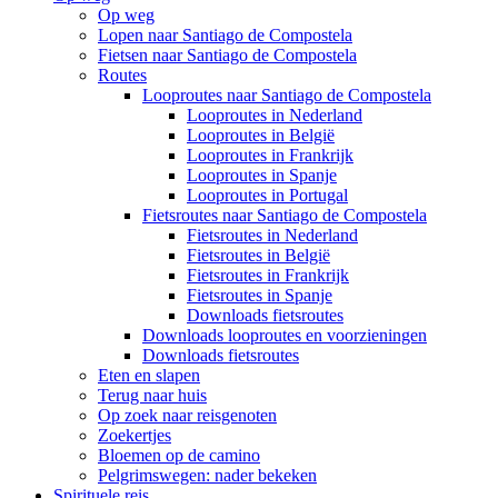
Op weg
Lopen naar Santiago de Compostela
Fietsen naar Santiago de Compostela
Routes
Looproutes naar Santiago de Compostela
Looproutes in Nederland
Looproutes in België
Looproutes in Frankrijk
Looproutes in Spanje
Looproutes in Portugal
Fietsroutes naar Santiago de Compostela
Fietsroutes in Nederland
Fietsroutes in België
Fietsroutes in Frankrijk
Fietsroutes in Spanje
Downloads fietsroutes
Downloads looproutes en voorzieningen
Downloads fietsroutes
Eten en slapen
Terug naar huis
Op zoek naar reisgenoten
Zoekertjes
Bloemen op de camino
Pelgrimswegen: nader bekeken
Spirituele reis