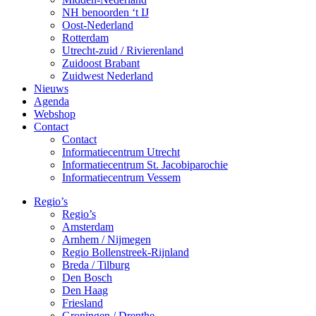
NH benoorden ‘t IJ
Oost-Nederland
Rotterdam
Utrecht-zuid / Rivierenland
Zuidoost Brabant
Zuidwest Nederland
Nieuws
Agenda
Webshop
Contact
Contact
Informatiecentrum Utrecht
Informatiecentrum St. Jacobiparochie
Informatiecentrum Vessem
Regio’s
Regio’s
Amsterdam
Arnhem / Nijmegen
Regio Bollenstreek-Rijnland
Breda / Tilburg
Den Bosch
Den Haag
Friesland
Groningen / Drenthe