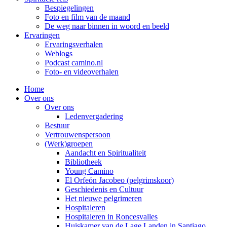
Bespiegelingen
Foto en film van de maand
De weg naar binnen in woord en beeld
Ervaringen
Ervaringsverhalen
Weblogs
Podcast camino.nl
Foto- en videoverhalen
Home
Over ons
Over ons
Ledenvergadering
Bestuur
Vertrouwenspersoon
(Werk)groepen
Aandacht en Spiritualiteit
Bibliotheek
Young Camino
El Orfeón Jacobeo (pelgrimskoor)
Geschiedenis en Cultuur
Het nieuwe pelgrimeren
Hospitaleren
Hospitaleren in Roncesvalles
Huiskamer van de Lage Landen in Santiago