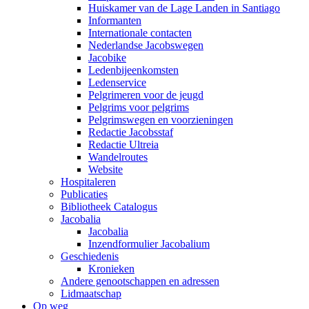
Huiskamer van de Lage Landen in Santiago
Informanten
Internationale contacten
Nederlandse Jacobswegen
Jacobike
Ledenbijeenkomsten
Ledenservice
Pelgrimeren voor de jeugd
Pelgrims voor pelgrims
Pelgrimswegen en voorzieningen
Redactie Jacobsstaf
Redactie Ultreia
Wandelroutes
Website
Hospitaleren
Publicaties
Bibliotheek Catalogus
Jacobalia
Jacobalia
Inzendformulier Jacobalium
Geschiedenis
Kronieken
Andere genootschappen en adressen
Lidmaatschap
Op weg