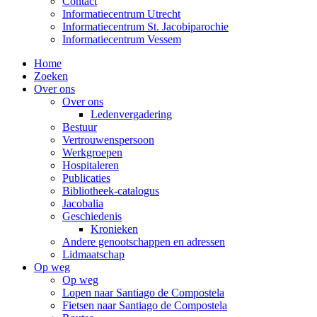
Contact
Informatiecentrum Utrecht
Informatiecentrum St. Jacobiparochie
Informatiecentrum Vessem
Home
Zoeken
Over ons
Over ons
Ledenvergadering
Bestuur
Vertrouwenspersoon
Werkgroepen
Hospitaleren
Publicaties
Bibliotheek-catalogus
Jacobalia
Geschiedenis
Kronieken
Andere genootschappen en adressen
Lidmaatschap
Op weg
Op weg
Lopen naar Santiago de Compostela
Fietsen naar Santiago de Compostela