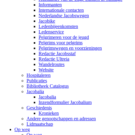
Informanten
Internationale contacten
Nederlandse Jacobswegen
Jacobike
Ledenbijeenkomsten
Ledenservice
Pelgrimeren voor de jeugd
Pelgrims voor pelgrims
Pelgrimswegen en voorzieningen
Redactie Jacobsstaf
Redactie Ultreia
Wandelroutes
Website
Hospitaleren
Publicaties
Bibliotheek Catalogus
Jacobalia
Jacobalia
Inzendformulier Jacobalium
Geschiedenis
Kronieken
Andere genootschappen en adressen
Lidmaatschap
Op weg
Op weg