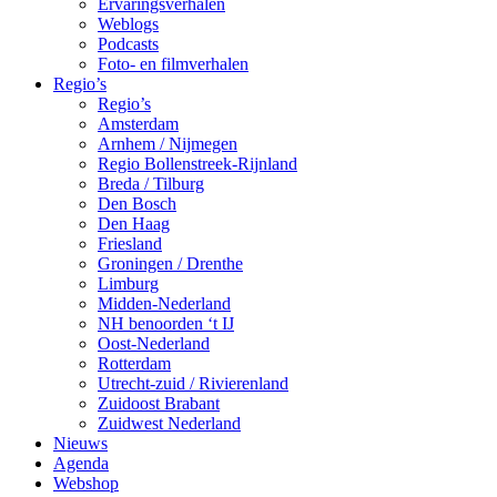
Ervaringsverhalen
Weblogs
Podcasts
Foto- en filmverhalen
Regio’s
Regio’s
Amsterdam
Arnhem / Nijmegen
Regio Bollenstreek-Rijnland
Breda / Tilburg
Den Bosch
Den Haag
Friesland
Groningen / Drenthe
Limburg
Midden-Nederland
NH benoorden ‘t IJ
Oost-Nederland
Rotterdam
Utrecht-zuid / Rivierenland
Zuidoost Brabant
Zuidwest Nederland
Nieuws
Agenda
Webshop