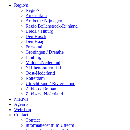
Regio’s
Regio’s
Amsterdam
Arnhem / Nijmegen
Regio Bollenstreek-Rijnland
Breda / Tilburg
Den Bosch
Den Haag
Friesland
Groningen / Drenthe
Limburg
Midden-Nederland
NH benoorden ‘t IJ
Oost-Nederland
Rotterdam
Utrecht-zuid / Rivierenland
Zuidoost Brabant
Zuidwest Nederland
Nieuws
Agenda
Webshop
Contact
Contact
Informatiecentrum Utrecht