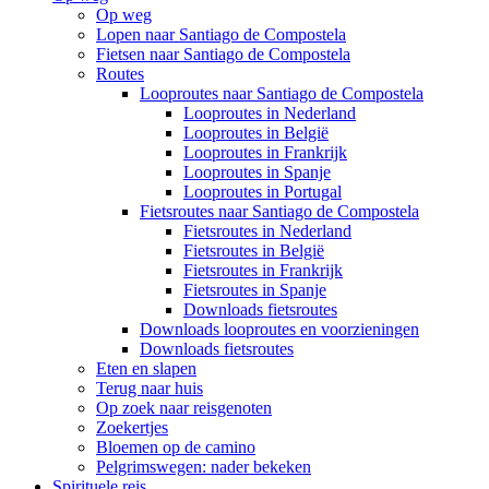
Op weg
Lopen naar Santiago de Compostela
Fietsen naar Santiago de Compostela
Routes
Looproutes naar Santiago de Compostela
Looproutes in Nederland
Looproutes in België
Looproutes in Frankrijk
Looproutes in Spanje
Looproutes in Portugal
Fietsroutes naar Santiago de Compostela
Fietsroutes in Nederland
Fietsroutes in België
Fietsroutes in Frankrijk
Fietsroutes in Spanje
Downloads fietsroutes
Downloads looproutes en voorzieningen
Downloads fietsroutes
Eten en slapen
Terug naar huis
Op zoek naar reisgenoten
Zoekertjes
Bloemen op de camino
Pelgrimswegen: nader bekeken
Spirituele reis