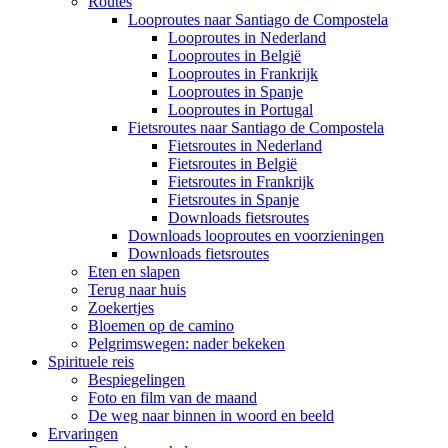
Routes
Looproutes naar Santiago de Compostela
Looproutes in Nederland
Looproutes in België
Looproutes in Frankrijk
Looproutes in Spanje
Looproutes in Portugal
Fietsroutes naar Santiago de Compostela
Fietsroutes in Nederland
Fietsroutes in België
Fietsroutes in Frankrijk
Fietsroutes in Spanje
Downloads fietsroutes
Downloads looproutes en voorzieningen
Downloads fietsroutes
Eten en slapen
Terug naar huis
Zoekertjes
Bloemen op de camino
Pelgrimswegen: nader bekeken
Spirituele reis
Bespiegelingen
Foto en film van de maand
De weg naar binnen in woord en beeld
Ervaringen