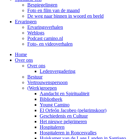
Bespiegelingen
Foto en film van de maand
De weg naar binnen in woord en beeld
Ervaringen
Ervaringsverhalen
Weblogs
Podcast camino.nl
Foto- en videoverhalen
Home
Over ons
Over ons
Ledenvergadering
Bestuur
Vertrouwenspersoon
(Werk)groepen
Aandacht en Spiritualiteit
Bibliotheek
Young Camino
El Orfeón Jacobeo (pelgrimskoor)
Geschiedenis en Cultuur
Het nieuwe pelgrimeren
Hospitaleren
Hospitaleren in Roncesvalles
Huiskamer van de Lage Landen in Santiago