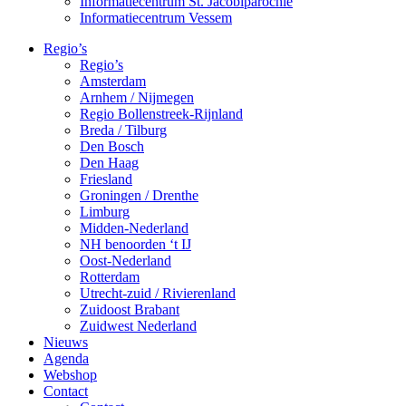
Informatiecentrum St. Jacobiparochie
Informatiecentrum Vessem
Regio’s
Regio’s
Amsterdam
Arnhem / Nijmegen
Regio Bollenstreek-Rijnland
Breda / Tilburg
Den Bosch
Den Haag
Friesland
Groningen / Drenthe
Limburg
Midden-Nederland
NH benoorden ‘t IJ
Oost-Nederland
Rotterdam
Utrecht-zuid / Rivierenland
Zuidoost Brabant
Zuidwest Nederland
Nieuws
Agenda
Webshop
Contact