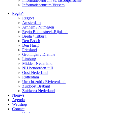
Informatiecentrum St. Jacobiparochie
Informatiecentrum Vessem
Regio’s
Regio’s
Amsterdam
Arnhem / Nijmegen
Regio Bollenstreek-Rijnland
Breda / Tilburg
Den Bosch
Den Haag
Friesland
Groningen / Drenthe
Limburg
Midden-Nederland
NH benoorden ‘t IJ
Oost-Nederland
Rotterdam
Utrecht-zuid / Rivierenland
Zuidoost Brabant
Zuidwest Nederland
Nieuws
Agenda
Webshop
Contact