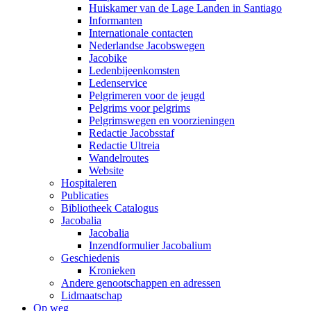
Huiskamer van de Lage Landen in Santiago
Informanten
Internationale contacten
Nederlandse Jacobswegen
Jacobike
Ledenbijeenkomsten
Ledenservice
Pelgrimeren voor de jeugd
Pelgrims voor pelgrims
Pelgrimswegen en voorzieningen
Redactie Jacobsstaf
Redactie Ultreia
Wandelroutes
Website
Hospitaleren
Publicaties
Bibliotheek Catalogus
Jacobalia
Jacobalia
Inzendformulier Jacobalium
Geschiedenis
Kronieken
Andere genootschappen en adressen
Lidmaatschap
Op weg