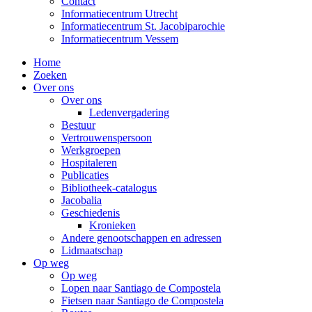
Contact
Informatiecentrum Utrecht
Informatiecentrum St. Jacobiparochie
Informatiecentrum Vessem
Home
Zoeken
Over ons
Over ons
Ledenvergadering
Bestuur
Vertrouwenspersoon
Werkgroepen
Hospitaleren
Publicaties
Bibliotheek-catalogus
Jacobalia
Geschiedenis
Kronieken
Andere genootschappen en adressen
Lidmaatschap
Op weg
Op weg
Lopen naar Santiago de Compostela
Fietsen naar Santiago de Compostela