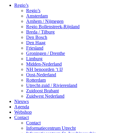
Regio’s
Regio’s
Amsterdam
Arnhem / Nijmegen
Regio Bollenstreek-Rijnland
Breda / Tilburg
Den Bosch
Den Haag
Friesland
Groningen / Drenthe
Limburg
Midden-Nederland
NH benoorden ‘t IJ
Oost-Nederland
Rotterdam
Utrecht-zuid / Rivierenland
Zuidoost Brabant
Zuidwest Nederland
Nieuws
Agenda
Webshop
Contact
Contact
Informatiecentrum Utrecht