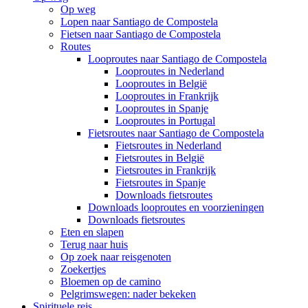
Op weg
Lopen naar Santiago de Compostela
Fietsen naar Santiago de Compostela
Routes
Looproutes naar Santiago de Compostela
Looproutes in Nederland
Looproutes in België
Looproutes in Frankrijk
Looproutes in Spanje
Looproutes in Portugal
Fietsroutes naar Santiago de Compostela
Fietsroutes in Nederland
Fietsroutes in België
Fietsroutes in Frankrijk
Fietsroutes in Spanje
Downloads fietsroutes
Downloads looproutes en voorzieningen
Downloads fietsroutes
Eten en slapen
Terug naar huis
Op zoek naar reisgenoten
Zoekertjes
Bloemen op de camino
Pelgrimswegen: nader bekeken
Spirituele reis