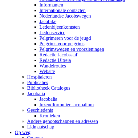
Informanten
Internationale contacten
Nederlandse Jacobswegen
Jacobike
Ledenbijeenkomsten
Ledenservice
Pelgrimeren voor de jeugd
Pelgrims voor pelgrims
Pelgrimswegen en voorzieningen
Redactie Jacobsstaf
Redactie Ultreia
Wandelroutes
Website
Hospitaleren
Publicaties
Bibliotheek Catalogus
Jacobalia
Jacobalia
Inzendformulier Jacobalium
Geschiedenis
Kronieken
Andere genootschappen en adressen
Lidmaatschap
Op weg
Op weg