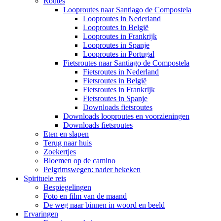
Routes
Looproutes naar Santiago de Compostela
Looproutes in Nederland
Looproutes in België
Looproutes in Frankrijk
Looproutes in Spanje
Looproutes in Portugal
Fietsroutes naar Santiago de Compostela
Fietsroutes in Nederland
Fietsroutes in België
Fietsroutes in Frankrijk
Fietsroutes in Spanje
Downloads fietsroutes
Downloads looproutes en voorzieningen
Downloads fietsroutes
Eten en slapen
Terug naar huis
Zoekertjes
Bloemen op de camino
Pelgrimswegen: nader bekeken
Spirituele reis
Bespiegelingen
Foto en film van de maand
De weg naar binnen in woord en beeld
Ervaringen