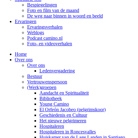
Bespiegelingen
Foto en film van de maand
De weg naar binnen in woord en beeld
Ervaringen
Ervaringsverhalen
Weblogs
Podcast camino.nl
Foto- en videoverhalen
Home
Over ons
Over ons
Ledenvergadering
Bestuur
Vertrouwenspersoon
(Werk)groepen
Aandacht en Spiritualiteit
Bibliotheek
Young Camino
El Orfeón Jacobeo (pelgrimskoor)
Geschiedenis en Cultuur
Het nieuwe pelgrimeren
Hospitaleren
Hospitaleren in Roncesvalles
Huiskamer van de Lage Landen in Santiago