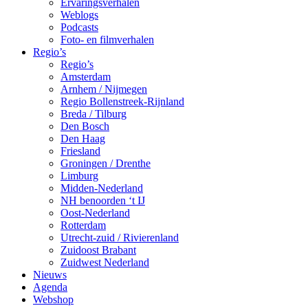
Ervaringsverhalen
Weblogs
Podcasts
Foto- en filmverhalen
Regio’s
Regio’s
Amsterdam
Arnhem / Nijmegen
Regio Bollenstreek-Rijnland
Breda / Tilburg
Den Bosch
Den Haag
Friesland
Groningen / Drenthe
Limburg
Midden-Nederland
NH benoorden ‘t IJ
Oost-Nederland
Rotterdam
Utrecht-zuid / Rivierenland
Zuidoost Brabant
Zuidwest Nederland
Nieuws
Agenda
Webshop