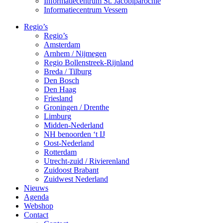
Informatiecentrum St. Jacobiparochie
Informatiecentrum Vessem
Regio’s
Regio’s
Amsterdam
Arnhem / Nijmegen
Regio Bollenstreek-Rijnland
Breda / Tilburg
Den Bosch
Den Haag
Friesland
Groningen / Drenthe
Limburg
Midden-Nederland
NH benoorden ‘t IJ
Oost-Nederland
Rotterdam
Utrecht-zuid / Rivierenland
Zuidoost Brabant
Zuidwest Nederland
Nieuws
Agenda
Webshop
Contact