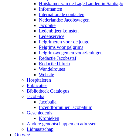
Huiskamer van de Lage Landen in Santiago
Informanten
Internationale contacten
Nederlandse Jacobswegen
Jacobike
Ledenbijeenkomsten
Ledenservice
Pelgrimeren voor de jeugd
Pelgrims voor pelgrims
Pelgrimswegen en voorzieningen
Redactie Jacobsstaf
Redactie Ultreia
Wandelroutes
Website
Hospitaleren
Publicaties
Bibliotheek Catalogus
Jacobalia
Jacobalia
Inzendformulier Jacobalium
Geschiedenis
Kronieken
Andere genootschappen en adressen
Lidmaatschap
Op weg