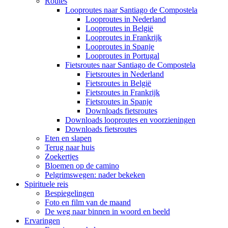
Routes
Looproutes naar Santiago de Compostela
Looproutes in Nederland
Looproutes in België
Looproutes in Frankrijk
Looproutes in Spanje
Looproutes in Portugal
Fietsroutes naar Santiago de Compostela
Fietsroutes in Nederland
Fietsroutes in België
Fietsroutes in Frankrijk
Fietsroutes in Spanje
Downloads fietsroutes
Downloads looproutes en voorzieningen
Downloads fietsroutes
Eten en slapen
Terug naar huis
Zoekertjes
Bloemen op de camino
Pelgrimswegen: nader bekeken
Spirituele reis
Bespiegelingen
Foto en film van de maand
De weg naar binnen in woord en beeld
Ervaringen