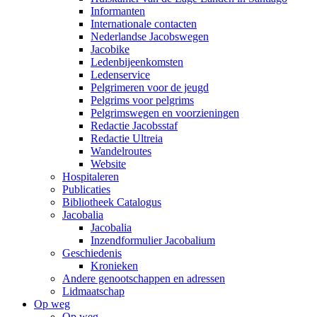
Informanten
Internationale contacten
Nederlandse Jacobswegen
Jacobike
Ledenbijeenkomsten
Ledenservice
Pelgrimeren voor de jeugd
Pelgrims voor pelgrims
Pelgrimswegen en voorzieningen
Redactie Jacobsstaf
Redactie Ultreia
Wandelroutes
Website
Hospitaleren
Publicaties
Bibliotheek Catalogus
Jacobalia
Jacobalia
Inzendformulier Jacobalium
Geschiedenis
Kronieken
Andere genootschappen en adressen
Lidmaatschap
Op weg
Op weg