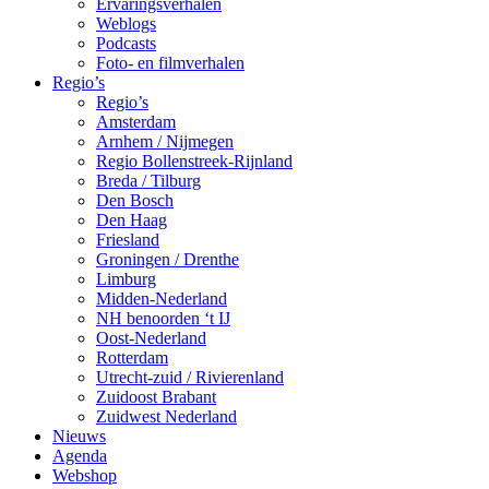
Ervaringsverhalen
Weblogs
Podcasts
Foto- en filmverhalen
Regio’s
Regio’s
Amsterdam
Arnhem / Nijmegen
Regio Bollenstreek-Rijnland
Breda / Tilburg
Den Bosch
Den Haag
Friesland
Groningen / Drenthe
Limburg
Midden-Nederland
NH benoorden ‘t IJ
Oost-Nederland
Rotterdam
Utrecht-zuid / Rivierenland
Zuidoost Brabant
Zuidwest Nederland
Nieuws
Agenda
Webshop