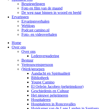
Bespiegelingen
Foto en film van de maand
De weg naar binnen in woord en beeld
Ervaringen
Ervaringsverhalen
Weblogs
Podcast camino.nl
Foto- en videoverhalen
Home
Over ons
Over ons
Ledenvergadering
Bestuur
Vertrouwenspersoon
(Werk)groepen
Aandacht en Spiritualiteit
Bibliotheek
Young Camino
El Orfeón Jacobeo (pelgrimskoor)
Geschiedenis en Cultuur
Het nieuwe pelgrimeren
Hospitaleren
Hospitaleren in Roncesvalles
Huiskamer van de Lage Landen in Santiago