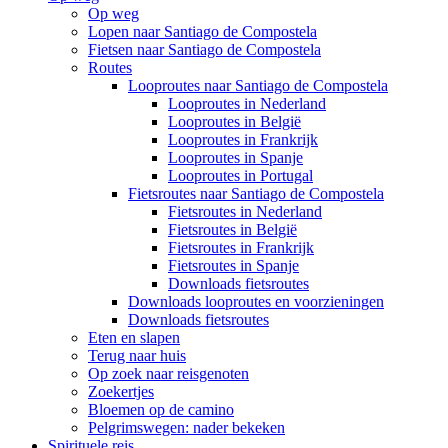
Op weg
Lopen naar Santiago de Compostela
Fietsen naar Santiago de Compostela
Routes
Looproutes naar Santiago de Compostela
Looproutes in Nederland
Looproutes in België
Looproutes in Frankrijk
Looproutes in Spanje
Looproutes in Portugal
Fietsroutes naar Santiago de Compostela
Fietsroutes in Nederland
Fietsroutes in België
Fietsroutes in Frankrijk
Fietsroutes in Spanje
Downloads fietsroutes
Downloads looproutes en voorzieningen
Downloads fietsroutes
Eten en slapen
Terug naar huis
Op zoek naar reisgenoten
Zoekertjes
Bloemen op de camino
Pelgrimswegen: nader bekeken
Spirituele reis