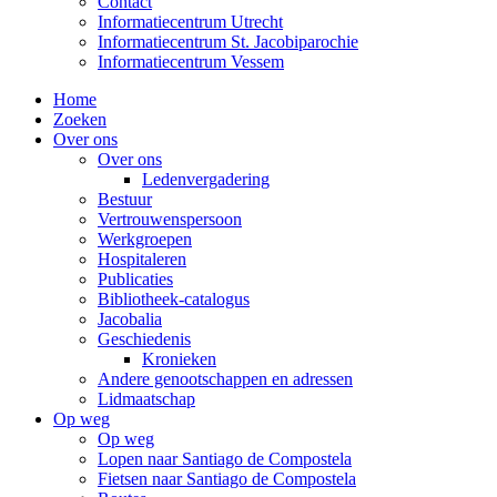
Contact
Informatiecentrum Utrecht
Informatiecentrum St. Jacobiparochie
Informatiecentrum Vessem
Home
Zoeken
Over ons
Over ons
Ledenvergadering
Bestuur
Vertrouwenspersoon
Werkgroepen
Hospitaleren
Publicaties
Bibliotheek-catalogus
Jacobalia
Geschiedenis
Kronieken
Andere genootschappen en adressen
Lidmaatschap
Op weg
Op weg
Lopen naar Santiago de Compostela
Fietsen naar Santiago de Compostela