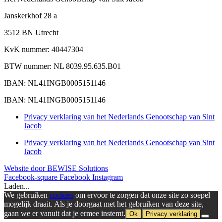
Janskerkhof 28 a
3512 BN Utrecht
KvK nummer: 40447304
BTW nummer: NL 8039.95.635.B01
IBAN: NL41INGB0005151146
IBAN: NL41INGB0005151146
Privacy verklaring van het Nederlands Genootschap van Sint
Jacob
Privacy verklaring van het Nederlands Genootschap van Sint
Jacob
Website door BEWISE Solutions
Facebook-square
Facebook
Instagram
Laden...
We gebruiken
cookies
om ervoor te zorgen dat onze site zo soepel
mogelijk draait. Als je doorgaat met het gebruiken van deze site,
gaan we er vanuit dat je ermee instemt.
Ok
Privacy verklaring