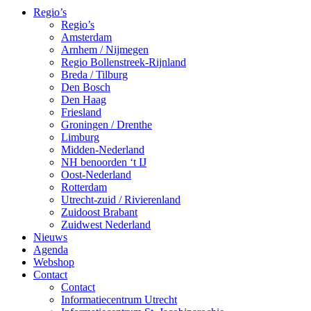
Regio’s
Regio’s
Amsterdam
Arnhem / Nijmegen
Regio Bollenstreek-Rijnland
Breda / Tilburg
Den Bosch
Den Haag
Friesland
Groningen / Drenthe
Limburg
Midden-Nederland
NH benoorden ‘t IJ
Oost-Nederland
Rotterdam
Utrecht-zuid / Rivierenland
Zuidoost Brabant
Zuidwest Nederland
Nieuws
Agenda
Webshop
Contact
Contact
Informatiecentrum Utrecht