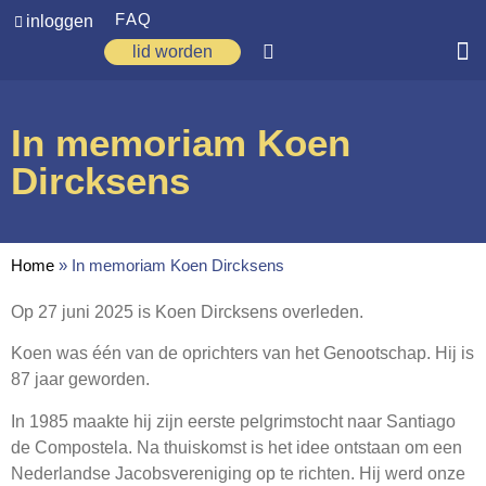
FAQ
inloggen
lid worden
Home
In memoriam Koen
Zoeken
Dircksens
Over ons
Op weg
Home
»
In memoriam Koen Dircksens
Spirituele reis
Op 27 juni 2025 is Koen Dircksens overleden.
Ervaringen
Koen was één van de oprichters van het Genootschap. Hij is
Regio’s
87 jaar geworden.
Nieuws
In 1985 maakte hij zijn eerste pelgrimstocht naar Santiago
de Compostela. Na thuiskomst is het idee ontstaan om een
Agenda
Nederlandse Jacobsvereniging op te richten. Hij werd onze