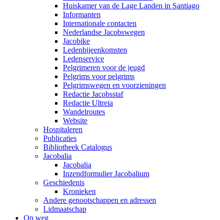
Huiskamer van de Lage Landen in Santiago
Informanten
Internationale contacten
Nederlandse Jacobswegen
Jacobike
Ledenbijeenkomsten
Ledenservice
Pelgrimeren voor de jeugd
Pelgrims voor pelgrims
Pelgrimswegen en voorzieningen
Redactie Jacobsstaf
Redactie Ultreia
Wandelroutes
Website
Hospitaleren
Publicaties
Bibliotheek Catalogus
Jacobalia
Jacobalia
Inzendformulier Jacobalium
Geschiedenis
Kronieken
Andere genootschappen en adressen
Lidmaatschap
Op weg