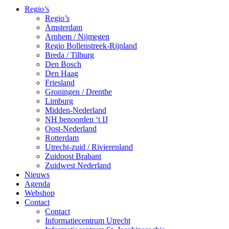
Regio’s
Regio’s
Amsterdam
Arnhem / Nijmegen
Regio Bollenstreek-Rijnland
Breda / Tilburg
Den Bosch
Den Haag
Friesland
Groningen / Drenthe
Limburg
Midden-Nederland
NH benoorden ‘t IJ
Oost-Nederland
Rotterdam
Utrecht-zuid / Rivierenland
Zuidoost Brabant
Zuidwest Nederland
Nieuws
Agenda
Webshop
Contact
Contact
Informatiecentrum Utrecht