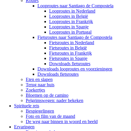
Routes
Looproutes naar Santiago de Compostela
Looproutes in Nederland
Looproutes in België
Looproutes in Frankrijk
Looproutes in Spanje
Looproutes in Portugal
Fietsroutes naar Santiago de Compostela
Fietsroutes in Nederland
Fietsroutes in België
Fietsroutes in Frankrijk
Fietsroutes in Spanje
Downloads fietsroutes
Downloads looproutes en voorzieningen
Downloads fietsroutes
Eten en slapen
Terug naar huis
Zoekertjes
Bloemen op de camino
Pelgrimswegen: nader bekeken
Spirituele reis
Bespiegelingen
Foto en film van de maand
De weg naar binnen in woord en beeld
Ervaringen