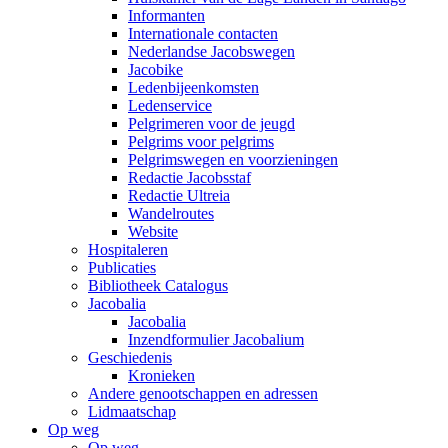
Informanten
Internationale contacten
Nederlandse Jacobswegen
Jacobike
Ledenbijeenkomsten
Ledenservice
Pelgrimeren voor de jeugd
Pelgrims voor pelgrims
Pelgrimswegen en voorzieningen
Redactie Jacobsstaf
Redactie Ultreia
Wandelroutes
Website
Hospitaleren
Publicaties
Bibliotheek Catalogus
Jacobalia
Jacobalia
Inzendformulier Jacobalium
Geschiedenis
Kronieken
Andere genootschappen en adressen
Lidmaatschap
Op weg
Op weg