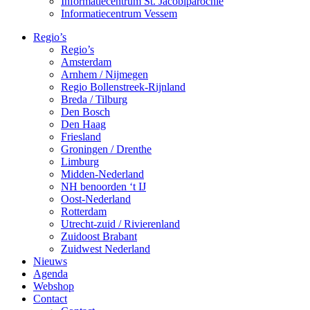
Informatiecentrum St. Jacobiparochie
Informatiecentrum Vessem
Regio’s
Regio’s
Amsterdam
Arnhem / Nijmegen
Regio Bollenstreek-Rijnland
Breda / Tilburg
Den Bosch
Den Haag
Friesland
Groningen / Drenthe
Limburg
Midden-Nederland
NH benoorden ‘t IJ
Oost-Nederland
Rotterdam
Utrecht-zuid / Rivierenland
Zuidoost Brabant
Zuidwest Nederland
Nieuws
Agenda
Webshop
Contact