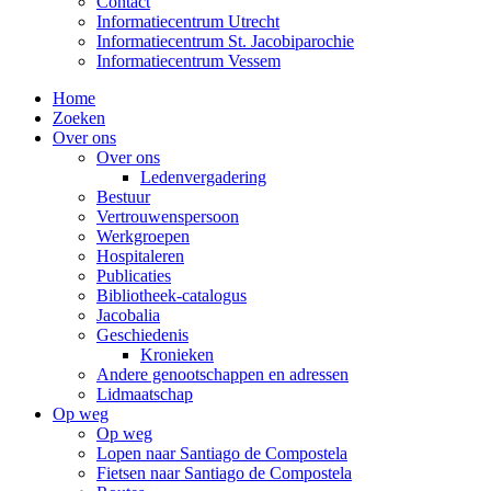
Contact
Informatiecentrum Utrecht
Informatiecentrum St. Jacobiparochie
Informatiecentrum Vessem
Home
Zoeken
Over ons
Over ons
Ledenvergadering
Bestuur
Vertrouwenspersoon
Werkgroepen
Hospitaleren
Publicaties
Bibliotheek-catalogus
Jacobalia
Geschiedenis
Kronieken
Andere genootschappen en adressen
Lidmaatschap
Op weg
Op weg
Lopen naar Santiago de Compostela
Fietsen naar Santiago de Compostela