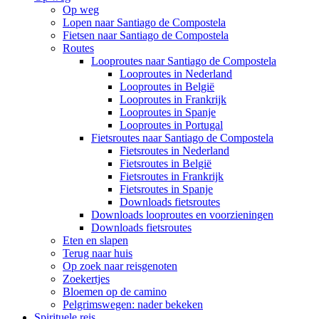
Op weg
Lopen naar Santiago de Compostela
Fietsen naar Santiago de Compostela
Routes
Looproutes naar Santiago de Compostela
Looproutes in Nederland
Looproutes in België
Looproutes in Frankrijk
Looproutes in Spanje
Looproutes in Portugal
Fietsroutes naar Santiago de Compostela
Fietsroutes in Nederland
Fietsroutes in België
Fietsroutes in Frankrijk
Fietsroutes in Spanje
Downloads fietsroutes
Downloads looproutes en voorzieningen
Downloads fietsroutes
Eten en slapen
Terug naar huis
Op zoek naar reisgenoten
Zoekertjes
Bloemen op de camino
Pelgrimswegen: nader bekeken
Spirituele reis