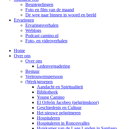
Bespiegelingen
Foto en film van de maand
De weg naar binnen in woord en beeld
Ervaringen
Ervaringsverhalen
Weblogs
Podcast camino.nl
Foto- en videoverhalen
Home
Over ons
Over ons
Ledenvergadering
Bestuur
Vertrouwenspersoon
(Werk)groepen
Aandacht en Spiritualiteit
Bibliotheek
Young Camino
El Orfeón Jacobeo (pelgrimskoor)
Geschiedenis en Cultuur
Het nieuwe pelgrimeren
Hospitaleren
Hospitaleren in Roncesvalles
Huiskamer van de Lage Landen in Santiago