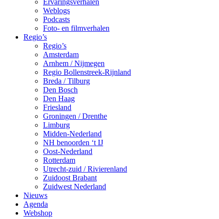
Ervaringsverhalen
Weblogs
Podcasts
Foto- en filmverhalen
Regio’s
Regio’s
Amsterdam
Arnhem / Nijmegen
Regio Bollenstreek-Rijnland
Breda / Tilburg
Den Bosch
Den Haag
Friesland
Groningen / Drenthe
Limburg
Midden-Nederland
NH benoorden ‘t IJ
Oost-Nederland
Rotterdam
Utrecht-zuid / Rivierenland
Zuidoost Brabant
Zuidwest Nederland
Nieuws
Agenda
Webshop